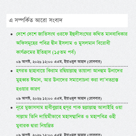
এ সম্পর্কিত আরো সংবাদ
দেশে দেশে জাতিসংঘ ওরফে ইহুদীসংঘের কথিত মানবাধিকার
অফিসমূহের পবিত্র দ্বীন ইসলাম ও মুসলমান বিরোধী
কার্যক্রমের ইতিহাস (১৫তম পর্ব)
০৯ আগস্ট, ২০২৬ ১২:০০ এএম, ইয়াওমুল আহাদ (রোববার)
হযরত ছাহাবায়ে কিরাম রদ্বিয়াল্লাহু তায়ালা আনহুম উনাদের
মুহব্বত ঈমান, আর উনাদের সমালোচনা করা লা’নতগ্রস্ত
হওয়ার কারণ
০৯ আগস্ট, ২০২৬ ১২:০০ এএম, ইয়াওমুল আহাদ (রোববার)
নূরে মুজাসসাম হাবীবুল্লাহ হুযূর পাক ছল্লাল্লাহু আলাইহি ওয়া
সাল্লাম তিনি দায়িমীভাবে মহাসম্মানিত ও মহাপবিত্র ওহী
মুবারক দ্বারা নিয়ন্ত্রিত
০৯ আগস্ট, ২০২৬ ১২:০০ এএম, ইয়াওমুল আহাদ (রোববার)