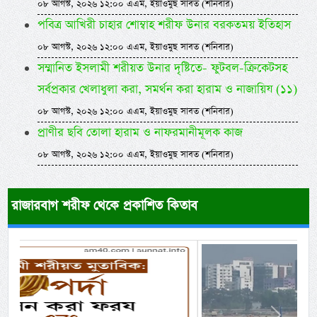
০৮ আগস্ট, ২০২৬ ১২:০০ এএম, ইয়াওমুছ সাবত (শনিবার)
পবিত্র আখিরী চাহার শোম্বাহ শরীফ উনার বরকতময় ইতিহাস
০৮ আগস্ট, ২০২৬ ১২:০০ এএম, ইয়াওমুছ সাবত (শনিবার)
সম্মানিত ইসলামী শরীয়ত উনার দৃষ্টিতে- ফুটবল-ক্রিকেটসহ
সর্বপ্রকার খেলাধুলা করা, সমর্থন করা হারাম ও নাজায়িয (১১)
০৮ আগস্ট, ২০২৬ ১২:০০ এএম, ইয়াওমুছ সাবত (শনিবার)
প্রাণীর ছবি তোলা হারাম ও নাফরমানীমূলক কাজ
০৮ আগস্ট, ২০২৬ ১২:০০ এএম, ইয়াওমুছ সাবত (শনিবার)
রাজারবাগ শরীফ থেকে প্রকাশিত কিতাব