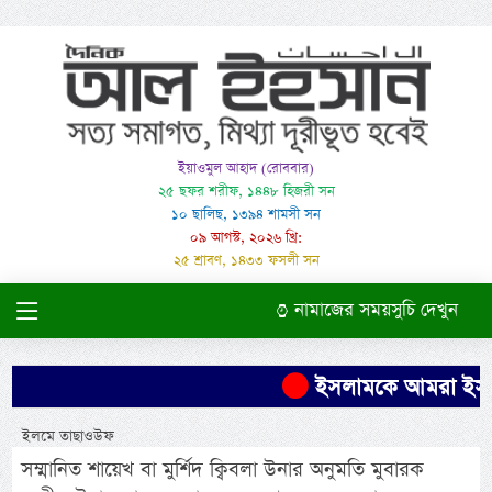
ইয়াওমুল আহাদ (রোববার)
২৫ ছফর শরীফ, ১৪৪৮ হিজরী সন
১০ ছালিছ, ১৩৯৪ শামসী সন
০৯ আগস্ট, ২০২৬ খ্রি:
২৫ শ্রাবণ, ১৪৩৩ ফসলী সন
নামাজের সময়সুচি দেখুন
ইসলামকে আমরা ইসলামের 
ইলমে তাছাওউফ
সম্মানিত শায়েখ বা মুর্শিদ ক্বিবলা উনার অনুমতি মুবারক