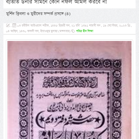
ব্যতীত উনার সামনে কোন নফল আমল করবে না
মুর্শিদ ক্বিবলা ও মুরীদের সম্পর্ক প্রসঙ্গে (৪)
,
০৩ রবীউল আউওয়াল শরীফ, ১৪৪৫ হিজরী সন, ২১ রবি’ ১৩৯১ শামসী সন , ১৯ সেপ্টেম্বর, ২০২৩ খ্রি:,
০৪ আশ্বিন, ১৪৩০ ফসলী সন, ইয়াওমুছ ছুলাছা (মঙ্গলবার)
পবিত্র দ্বীন শিক্ষা