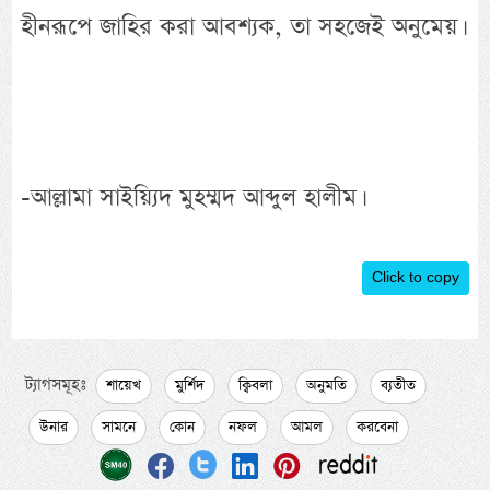
হীনরূপে জাহির করা আবশ্যক, তা সহজেই অনুমেয়।
-আল্লামা সাইয়্যিদ মুহম্মদ আব্দুল হালীম।
Click to copy
ট্যাগসমূহঃ
শায়েখ
মুর্শিদ
ক্বিবলা
অনুমতি
ব্যতীত
উনার
সামনে
কোন
নফল
আমল
করবেনা