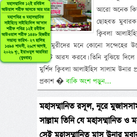
মহাসম্মানিত ১২ই রবিউল
আরো অনেক কিছু 
আউয়াল শরীফ আসতে আর মাত্র
মহাপবিত্র ও মহাসম্মানিত
ছোহবত মুবারক 
সাইয়্যিদু সাইয়্যিদিল আ’দাদ
শরীফ পবিত্র ১২ই রবীউল
ক্বিবলা আলাই
আউওয়াল শরীফ ১৪৪৮ হিজরীর
সম্ভাব্য তারিখ- ২৭ ছালিছ
১২। মুরীদের মনে কোনো সন্দেহের উদ্
১৩৯৪ শামসী, ২৬শে আগস্ট,
২০২৬ খৃ:, ইয়াওমুল আরবিয়া
নিকট আরয করবে। তিনি বুঝিয়ে দিলে য
(বুধবার)
মুর্শিদ ক্বিবলা আলাইহিস সালাম উনার 
প্রকাশ �
বাকি অংশ পড়ুন...
মহাসম্মানিত রসূল, নূরে মুজাসসাম,
সাল্লাম তিনি যে মহাসম্মানিত ও
সেই মহাসম্মানিত মাস উনার মুবা