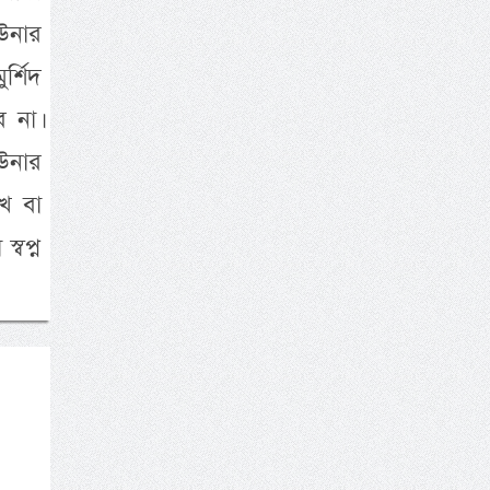
 উনার
্শিদ
 না।
উনার
খ বা
্বপ্ন