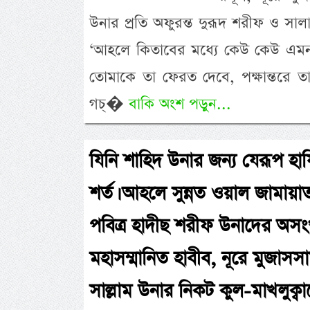
উনার প্রতি অফুরন্ত দুরূদ শরীফ ও সা
‘আহলে কিতাবের মধ্যে কেউ কেউ এমন আছ
তোমাকে তা ফেরত দেবে, পক্ষান্তরে
গচ্�
বাকি অংশ পড়ুন...
যিনি শাহিদ উনার জন্য যেরূপ হায
শর্ত। আহলে সুন্নত ওয়াল জামায়া
পবিত্র হাদীছ শরীফ উনাদের অসংখ্
মহাসম্মানিত হাবীব, নূরে মুজাসসাম
সাল্লাম উনার নিকট কুল-মাখলুক্