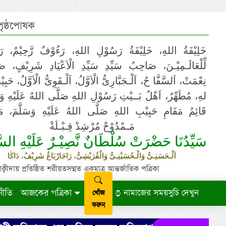
 পৃষ্ঠপোষক
خَلِيْفَةُ اللهِ، خَلِيْفَةُ رَسُوْلِ اللهِ، رَءُوْفٌ رَّحِيْمٌ، رَ
لِّلْعَالَـمِيْـنَ، صَاحِبُ سَيِّدِ سَيِّدِ الْاَعْيَادِ شَرِيْفٍ، 
نِعْمَتْ، اَلسَّفَّا حُ، اَلْـجَبَّارِىُّ الْاَوَّلُ، اَلْـقَوِىُّ الْاَوَّلُ، حَب
لهِ، مُطَهِّرٌ، اَهْلُ بَــيْتِ رَسُوْلِ اللهِ صَلَّى اللهُ عَلَيْهِ وَ،
قَائِمُ مَقَامِ حَبِيْبِ اللهِ صَلَّى اللهُ عَلَيْهِ وَسَلَّمَ، مَوْ
مَـمْدُوْحْ مُرْشِدْ قِـبْـلَةْ
سَيِّدُنَا حَضْرَتْ سُلْطَانٌ نَّصِيْـرٌ عَلَيْهِ السَّ
اَلْـحَسَنِـىُّ وَالْـحُسَيْنِـىُّ وَالْقُرَيْشِىُّ، رَاجَارْبَاغُ شَرِيْفٌ، دَاكَا
ায় প্রতিষ্ঠিত শরীয়তসম্মত একমাত্র আন্তর্জাতিক পত্রিকা
নীতি
আজকের পত্রিকা
নামাজের সময়সুচি দেখুন
খোঁজ
করুন