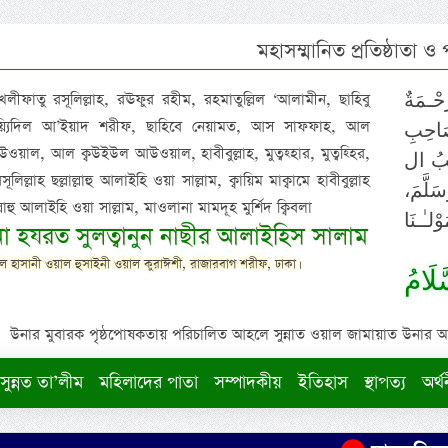
মহাসম্মানিত প্রতিষ্ঠাতা ও
 খলীফাতু রসূলিল্লাহ, রঊফুর রহীম, রহমাতুল্লিল ‘আলামীন, ছাহিবু
حْـمَةٌ
াইয়্যিদিল আ’ইয়াদ শরীফ, ছাহিবে নেয়ামত, আস সাফফাহ, আল
صَاحِبِ
ওয়াল, আল ক্বউইউল আউওয়াল, হাবীবুল্লাহ, মুত্বহ্হার, মুত্বহ্হির,
ِيْبُ ال
িল্লাহ ছল্লাল্লাহু আলাইহি ওয়া সাল্লাম, ক্বায়িম মাক্বামে হাবীবুল্লাহ
سَلَّمَ
াল্লাহু আলাইহি ওয়া সাল্লাম, মাওলানা মামদূহ মুর্শিদ ক্বিবলা
لـٰـنَا
ুনা হযরত সুলত্বানুন নাছীর আলাইহিস সালাম
 হাসানী ওয়াল হুসাইনী ওয়াল কুরাঈশী, রাজারবাগ শরীফ, ঢাকা।
لَامُ
উনার মুবারক পৃষ্ঠপোষকতায় পরিচালিত আহলে সুন্নাত ওয়াল জামায়াত উনার আক্বীদ
সুন্নত তা’লীম
মহিলাদের পাতা
সম্পাদকীয়
ইতিহাস
স্থাপত্য
অর্থ