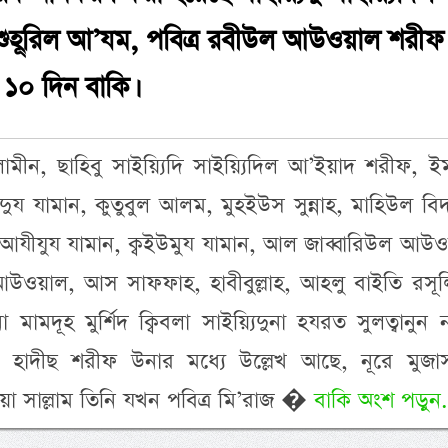
 শুহূরিল আ’যম, পবিত্র রবীউল আউওয়াল শরীফ
 ১০ দিন বাকি।
লামীন, ছাহিবু সাইয়্যিদি সাইয়্যিদিল আ’ইয়াদ শরীফ, ই
্দিদুয যামান, কুতুবুল আলম, মুহইউস সুন্নাহ, মাহিউল বি
আযীযুয যামান, ক্বইউমুয যামান, আল জাব্বারিউল আউও
ওয়াল, আস সাফফাহ, হাবীবুল্লাহ, আহলু বাইতি রসূলিল
া মামদূহ মুর্শিদ ক্বিবলা সাইয়্যিদুনা হযরত সুলত্বানুন 
 হাদীছ শরীফ উনার মধ্যে উল্লেখ আছে, নূরে মুজা
হি ওয়া সাল্লাম তিনি যখন পবিত্র মি’রাজ �
বাকি অংশ পড়ুন.