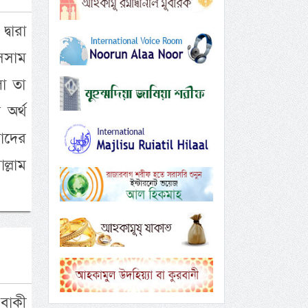
্বারা
াসসাম
লো তা
অর্থ
াদের
ল্লাম
 বাকী