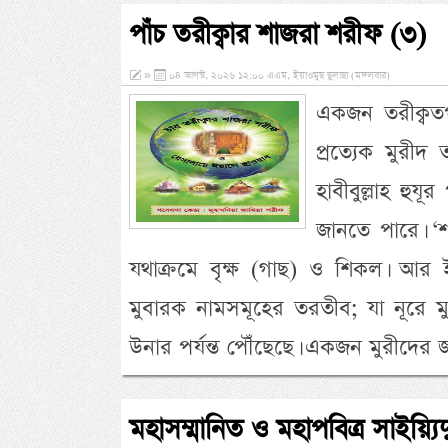
পাঁচ তরীক্বার শাজরা শরীফ (৩)
»
০৪ আগস্ট, ২০২৬ ১২:০০ এএম, ইয়াওমুছ ছুলাছা (মঙ্গলবার)
একজন তরীক্বতপন
প্রত্যেক মুরীদ
হাবীবুল্লাহ হুযূ
জানতে পারে। ‘
যথাক্রমে বৃক্ষ (গাছ) ও শিকল। আর 
মুবারক নামসমূহের তরতীব; যা নূরে মুজা
উনার পর্যন্ত পৌঁছেছে। একজন মুরীদের জন
মহাসম্মানিত ও মহাপবিত্র সাইয়্