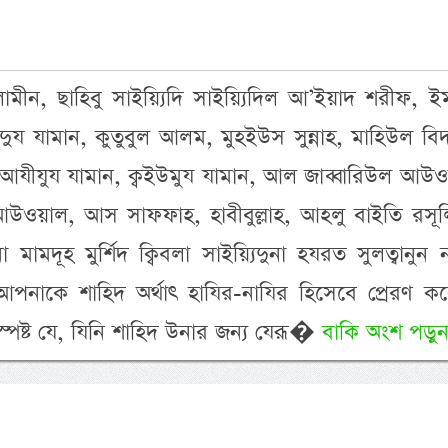
লামীন, ছাহিবু সাইয়্যিদি সাইয়্যিদিল আ’ইয়াদ শরীফ, ই
্দিদুয যামান, কুতুবুল আলম, মুহইউস সুন্নাহ, মাহিউল বি
আযীযুয যামান, ক্বইউমুয যামান, আল জাব্বারিউল আউও
ওয়াল, আস সাফফাহ, হাবীবুল্লাহ, আহলু বাইতি রসূলিল
া মামদূহ মুর্শিদ ক্বিবলা সাইয়্যিদুনা হযরত সুলত্বানুন 
াকে শাহিদ অর্থাৎ হাযির-নাযির হিসেবে প্রেরণ করে
ুস্পষ্ট যে, যিনি শাহিদ উনার জন্য যেরূ�
বাকি অংশ পড়ুন