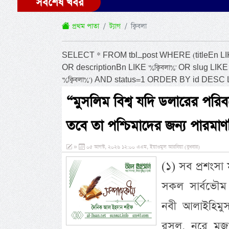
সর্বশেষ খবর
প্রথম পাতা
ট্যাগ
ক্বিবলা
SELECT * FROM tbl_post WHERE (titleEn LIKE '%ক্
OR descriptionBn LIKE '%ক্বিবলা%' OR slug LIKE 
'%ক্বিবলা%') AND status=1 ORDER BY id DESC 
“মুসলিম বিশ্ব যদি ডলারের পরিবর
তবে তা পশ্চিমাদের জন্য পারমা
»
০৫ আগস্ট, ২০২৬ ১২:০০ এএম, ইয়াওমুল আরবিয়া (বুধবার)
(১) সব প্রশংসা
সকল সার্বভৌম 
নবী আলাইহিমু
রসূল, নূরে মুজা