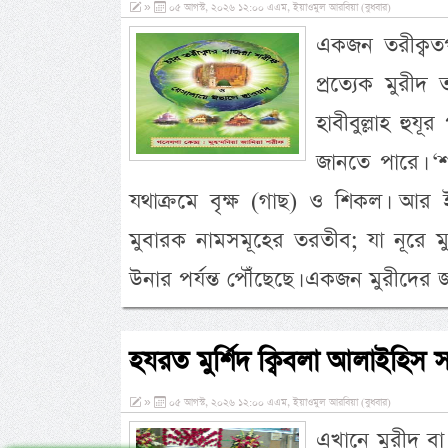
»
০৫ আগস্ট, ২০২৬ ১২:০০ এএম, ইয়াওমুল আরবিয়া (বুধবার)
একজন তরীক্বতপন
প্রত্যেক মুরীদ
হাবীবুল্লাহ হুযূ
জানতে পারে। ‘
যথাক্রমে বৃক্ষ (গাছ) ও শিকল। আর 
মুবারক নামসমূহের তরতীব; যা নূরে মুজা
উনার পর্যন্ত পৌঁছেছে। একজন মুরীদের জন
হযরত মুর্শিদ ক্বিবলা আলাইহিস 
»
০৫ আগস্ট, ২০২৬ ১২:০০ এএম, ইয়াওমুল আরবিয়া (বুধবার)
এখানে মুরীদ বা