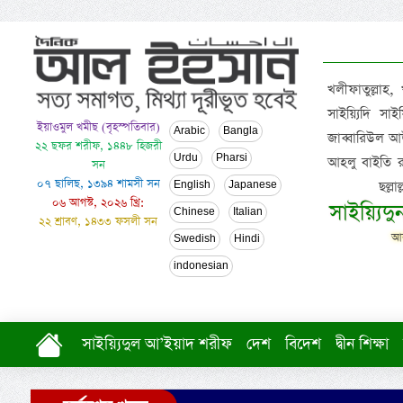
খলীফাতুল্লাহ,
সাইয়্যিদি স
ইয়াওমুল খমীছ (বৃহস্পতিবার)
Arabic
Bangla
জাব্বারিউল আউ
২২ ছফর শরীফ, ১৪৪৮ হিজরী
Urdu
Pharsi
আহলু বাইতি রসূল
সন
০৭ ছালিছ, ১৩৯৪ শামসী সন
ছল্ল
English
Japanese
০৬ আগস্ট, ২০২৬ খ্রি:
সাইয়্যিদ
Chinese
Italian
২২ শ্রাবণ, ১৪৩৩ ফসলী সন
আল
Swedish
Hindi
indonesian
সাইয়্যিদুল আ’ইয়াদ শরীফ
দেশ
বিদেশ
দ্বীন শিক্ষা