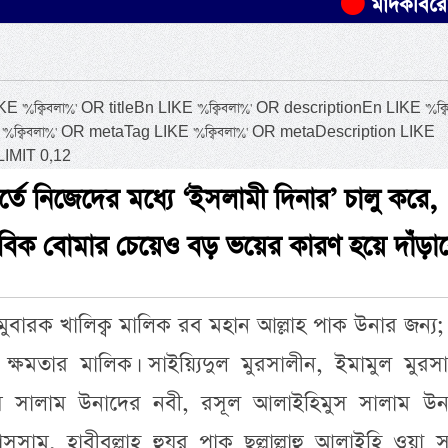
মাদকবিরোধী অভিযানে
বিবলা%' OR titleBn LIKE '%ক্বিবলা%' OR descriptionEn LIKE '%ক্বি
'%ক্বিবলা%' OR metaTag LIKE '%ক্বিবলা%' OR metaDescription LIKE
LIMIT 0,12
্তে নিজেদের মধ্যে ‘ইসলামী দিনার’ চালু করে,
ণবিক বোমার চেয়েও বড় ভয়ের কারণ হয়ে দাঁড়াব
 মুবারক খালিক্ব মালিক রব মহান আল্লাহ পাক উনার জন্য;
ক্ষমতার মালিক। সাইয়্যিদুল মুরসালীন, ইমামুল মুরসা
স সালাম উনাদের নবী, রসূল আলাইহিমুস সালাম উন
সসাম, হাবীবুল্লাহ হুযূর পাক ছল্লাল্লাহু আলাইহি ওয়া সা