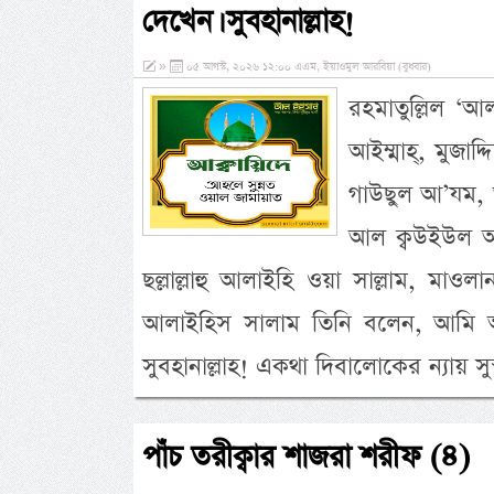
দেখেন। সুবহানাল্লাহ!
»
০৫ আগস্ট, ২০২৬ ১২:০০ এএম, ইয়াওমুল আরবিয়া (বুধবার)
রহমাতুল্লিল ‘আ
আইম্মাহ্, মুজাদ
গাউছুল আ’যম, 
আল ক্বউইউল আউ
ছল্লাল্লাহু আলাইহি ওয়া সাল্লাম, মাওলান
আলাইহিস সালাম তিনি বলেন, আমি আপন
সুবহানাল্লাহ! একথা দিবালোকের ন্যায় স
পাঁচ তরীক্বার শাজরা শরীফ (৪)