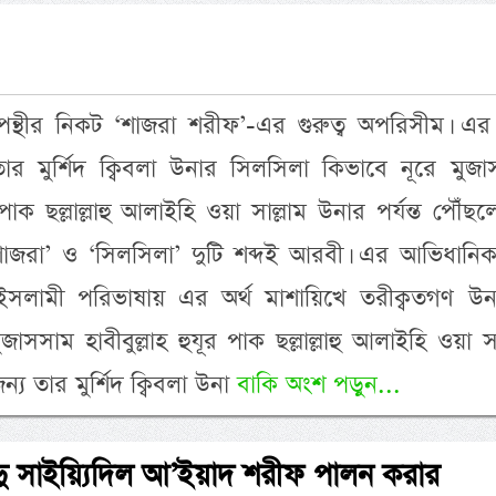
্থীর নিকট ‘শাজরা শরীফ’-এর গুরুত্ব অপরিসীম। এর দ
 তার মুর্শিদ ক্বিবলা উনার সিলসিলা কিভাবে নূরে মুজ
র পাক ছল্লাল্লাহু আলাইহি ওয়া সাল্লাম উনার পর্যন্ত পৌঁছ
শাজরা’ ও ‘সিলসিলা’ দুটি শব্দই আরবী। এর আভিধানিক 
ইসলামী পরিভাষায় এর অর্থ মাশায়িখে তরীক্বতগণ উন
সসাম হাবীবুল্লাহ হুযূর পাক ছল্লাল্লাহু আলাইহি ওয়া সা
্য তার মুর্শিদ ক্বিবলা উনা
বাকি অংশ পড়ুন...
যিদু সাইয়্যিদিল আ’ইয়াদ শরীফ পালন করার