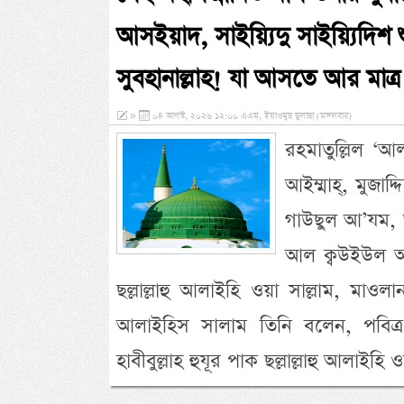
আসইয়াদ, সাইয়্যিদু সাইয়্যিদিশ
সুবহানাল্লাহ! যা আসতে আর মাত্র
»
০৪ আগস্ট, ২০২৬ ১২:০০ এএম, ইয়াওমুছ ছুলাছা (মঙ্গলবার)
রহমাতুল্লিল ‘আ
আইম্মাহ্, মুজাদ
গাউছুল আ’যম, 
আল ক্বউইউল আউ
ছল্লাল্লাহু আলাইহি ওয়া সাল্লাম, মাওলান
আলাইহিস সালাম তিনি বলেন, পবিত্র
হাবীবুল্লাহ হুযূর পাক ছল্লাল্লাহু আলাই