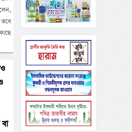
বলেন,
, তবে
কাছে
াও
ও
 বা