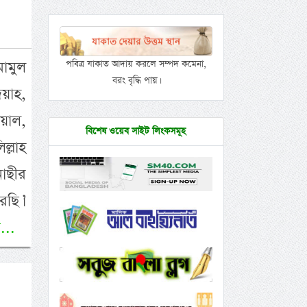
মামুল
পবিত্র যাকাত আদায় করলে সম্পদ কমেনা,
বরং বৃদ্ধি পায়।
দয়াহ,
য়াল,
বিশেষ ওয়েব সাইট লিংকসমূহ
্লাহ
নাছীর
ছি।’
...