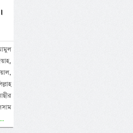
।
মামুল
দয়াহ,
য়াল,
্লাহ
নাছীর
সসাম
..