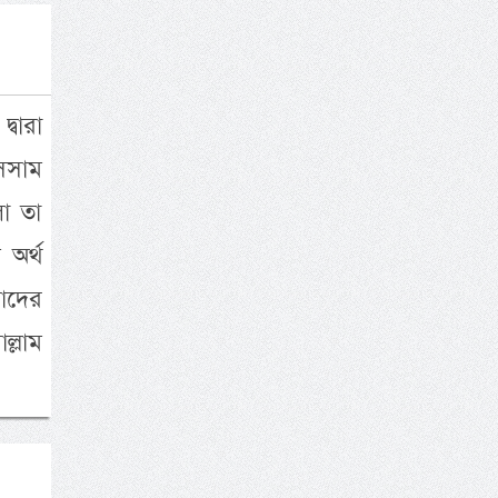
্বারা
াসসাম
লো তা
অর্থ
াদের
ল্লাম