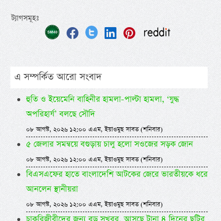
ট্যাগসমূহঃ
এ সম্পর্কিত আরো সংবাদ
হুতি ও ইয়েমেনি বাহিনীর হামলা-পাল্টা হামলা, ‘যুদ্ধ
অপরিহার্য’ বলছে সৌদি
০৮ আগস্ট, ২০২৬ ১২:০০ এএম, ইয়াওমুছ সাবত (শনিবার)
৫ জেলার সমন্বয়ে বগুড়ায় চালু হলো সওজের সড়ক জোন
০৮ আগস্ট, ২০২৬ ১২:০০ এএম, ইয়াওমুছ সাবত (শনিবার)
বিএসএফের হাতে বাংলাদেশি আটকের জেরে ভারতীয়কে ধরে
আনলেন স্থানীয়রা
০৮ আগস্ট, ২০২৬ ১২:০০ এএম, ইয়াওমুছ সাবত (শনিবার)
চাকরিজীবীদের জন্য বড় সুখবর, আসছে টানা ৪ দিনের ছুটির