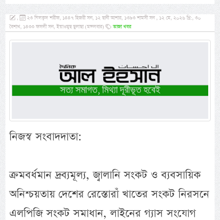
,
২৩ যিলক্বদ শরীফ, ১৪৪৭ হিজরী সন, ১২ ছানী আশার, ১৩৯৩ শামসী সন , ১২ মে, ২০২৬ খ্রি:, ৩০
বৈশাখ, ১৪৩৩ ফসলী সন, ইয়াওমুছ ছুলাছা (মঙ্গলবার)
তাজা খবর
নিজস্ব সংবাদদাতা:
ক্রমবর্ধমান দ্রব্যমূল্য, জ্বালানি সংকট ও ব্যবসায়িক
অনিশ্চয়তায় দেশের রেস্তোরাঁ খাতের সংকট নিরসনে
এলপিজি সংকট সমাধান, লাইনের গ্যাস সংযোগ