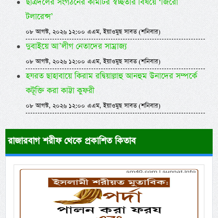
ছাত্রদলের সংগঠনের কমিটির স্বচ্ছতার বিষয়ে ‘জিরো
টলারেন্স’
০৮ আগস্ট, ২০২৬ ১২:০০ এএম, ইয়াওমুছ সাবত (শনিবার)
দুবাইয়ে আ’লীগ নেতাদের সাম্রাজ্য
০৮ আগস্ট, ২০২৬ ১২:০০ এএম, ইয়াওমুছ সাবত (শনিবার)
হযরত ছাহাবায়ে কিরাম রদ্বিয়াল্লাহু আনহুম উনাদের সম্পর্কে
কটূক্তি করা কাট্টা কুফরী
০৮ আগস্ট, ২০২৬ ১২:০০ এএম, ইয়াওমুছ সাবত (শনিবার)
রাজারবাগ শরীফ থেকে প্রকাশিত কিতাব