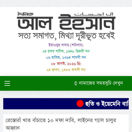
ইয়াওমুছ সাবত (শনিবার)
২৪ ছফর শরীফ, ১৪৪৮ হিজরী সন
০৯ ছালিছ, ১৩৯৪ শামসী সন
০৮ আগস্ট, ২০২৬ খ্রি:
২৪ শ্রাবণ, ১৪৩৩ ফসলী সন
নামাজের সময়সুচি দেখুন
হুতি ও ইয়েমেনি বাহিন
রেস্তোরাঁ খাত বাঁচাতে ১০ দফা দাবি, লাইনের গ্যাস চালুর
আহ্বান