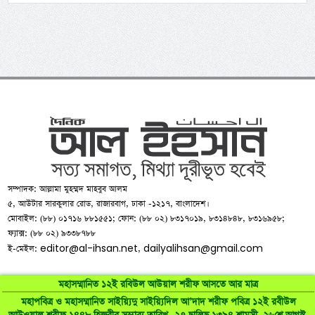
সম্পাদক: আল্লামা মুহম্মদ মাহবুব আলম
৫, আউটার সারকুলার রোড, রাজারবাগ, ঢাকা -১২১৭, বাংলাদেশ।
মোবাইল: (৮৮) ০১৭১৬ ৮৮১৫৫১; ফোন: (৮৮ ০২) ৮৩১৭০১৯, ৮৩১৪৮৪৮, ৮৩১৬৯৫৮;
ফ্যাক্স: (৮৮ ০২) ৯৩৩৮৭৮৮
editor@al-ihsan.net
dailyalihsan@gmail.com
ই-মেইল:
,
মহাসম্মানিত ১২ই রবিউল আউয়াল শরীফ আসতে আর মাত্র
মহাপবিত্র ও মহাসম্মানিত সাইয়্যিদু সাইয়্যিদিল আ’দাদ শরীফ পবিত্র ১২ই রবীউল