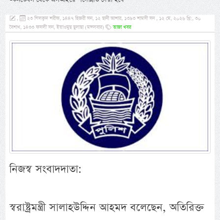
,
২৩ যিলক্বদ শরীফ, ১৪৪৭ হিজরী সন, ১২ ছানী আশার, ১৩৯৩ শামসী সন , ১২ মে, ২০২৬ খ্রি:, ৩০
বৈশাখ, ১৪৩৩ ফসলী সন, ইয়াওমুছ ছুলাছা (মঙ্গলবার)
তাজা খবর
নিজস্ব সংবাদদাতা:
স্বরাষ্ট্রমন্ত্রী সালাহউদ্দিন আহমদ বলেছেন, অতিরিক্ত