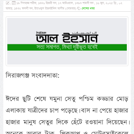
,
১৯ যিলহজ্জ শরীফ, ১৪৪৬ হিজরী সন, ১৭ আউওয়াল, ১৩৯৩ শামসী সন , ১৬ জুন, ২০২৫ খ্রি:, ০২
আষাঢ়, ১৪৩২ ফসলী সন, ইয়াওমুল ইছনাইনিল আযীম (সোমবার)
দেশের খবর
সিরাজগঞ্জ সংবাদদাতা:
ঈদের ছুটি শেষে যমুনা সেতু পশ্চিম কড্ডার মোড়
এলাকায় যাত্রীদের চাপ পড়েছে। বাস না পেয়ে হাজার
হাজার মানুষ সেতুর দিকে হেঁটে রওয়ানা দিয়েছেন।
অনেকে আবার ট্রাক, পিকআপ ও মোটরসাইকেলে