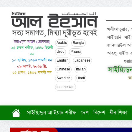
খলীফাতুল্লাহ,
সাইয়্যিদি স
ইয়াওমুল আহাদ (রোববার)
Arabic
Bangla
জাব্বারিউল আউ
২৫ ছফর শরীফ, ১৪৪৮ হিজরী
Urdu
Pharsi
আহলু বাইতি রসূল
সন
১০ ছালিছ, ১৩৯৪ শামসী সন
ছল্ল
English
Japanese
০৯ আগস্ট, ২০২৬ খ্রি:
সাইয়্যিদ
Chinese
Italian
২৫ শ্রাবণ, ১৪৩৩ ফসলী সন
আল
Swedish
Hindi
indonesian
সাইয়্যিদুল আ’ইয়াদ শরীফ
দেশ
বিদেশ
দ্বীন শিক্ষা