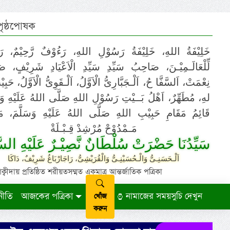
 পৃষ্ঠপোষক
َةُ اللهِ، خَلِيْفَةُ رَسُوْلِ اللهِ، رَءُوْفٌ رَّحِيْمٌ، رَحْـمَةٌ
الَـمِيْـنَ، صَاحِبُ سَيِّدِ سَيِّدِ الْاَعْيَادِ شَرِيْفٍ، صَاحِبِ
، اَلسَّفَّا حُ، اَلْـجَبَّارِىُّ الْاَوَّلُ، اَلْـقَوِىُّ الْاَوَّلُ، حَبِيْبُ ال
طَهِّرٌ، اَهْلُ بَــيْتِ رَسُوْلِ اللهِ صَلَّى اللهُ عَلَيْهِ وَسَلَّمَ،
 مَقَامِ حَبِيْبِ اللهِ صَلَّى اللهُ عَلَيْهِ وَسَلَّمَ، مَوْلـٰـنَا
مَـمْدُوْحْ مُرْشِدْ قِـبْـلَةْ
دُنَا حَضْرَتْ سُلْطَانٌ نَّصِيْـرٌ عَلَيْهِ السَّلَامُ
اَلْـحَسَنِـىُّ وَالْـحُسَيْنِـىُّ وَالْقُرَيْشِىُّ، رَاجَارْبَاغُ شَرِيْفٌ، دَاكَا
ায় প্রতিষ্ঠিত শরীয়তসম্মত একমাত্র আন্তর্জাতিক পত্রিকা
নীতি
আজকের পত্রিকা
নামাজের সময়সুচি দেখুন
খোঁজ
করুন