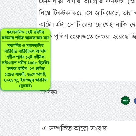
কোনাবাড়ী থানার ভারপ্রাপ্ত কর্মকর্তা 
নিয়ে টিকটক করে। সে জানিয়েছে, তার ব
কাটে। এটা সে নিজের চোখেই নাকি দেখে
মহাসম্মানিত ১২ই রবিউল
তাকে পুলিশ হেফাজতে নেওয়া হয়েছে জিজ্
আউয়াল শরীফ আসতে আর মাত্র
মহাপবিত্র ও মহাসম্মানিত
সাইয়্যিদু সাইয়্যিদিল আ’দাদ
শরীফ পবিত্র ১২ই রবীউল
আউওয়াল শরীফ ১৪৪৮ হিজরীর
সম্ভাব্য তারিখ- ২৭ ছালিছ
১৩৯৪ শামসী, ২৬শে আগস্ট,
২০২৬ খৃ:, ইয়াওমুল আরবিয়া
(বুধবার)
ট্যাগসমূহঃ
এ সম্পর্কিত আরো সংবাদ