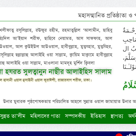
মহাসম্মানিত প্রতিষ্ঠাতা ও
 খলীফাতু রসূলিল্লাহ, রঊফুর রহীম, রহমাতুল্লিল ‘আলামীন, ছাহিবু
خَلِيْف
াইয়্যিদিল আ’ইয়াদ শরীফ, ছাহিবে নেয়ামত, আস সাফফাহ, আল
لِّلْعَ
ওয়াল, আল ক্বউইউল আউওয়াল, হাবীবুল্লাহ, মুত্বহ্হার, মুত্বহ্হির,
نِعْمَتْ
িল্লাহ ছল্লাল্লাহু আলাইহি ওয়া সাল্লাম, ক্বায়িম মাক্বামে হাবীবুল্লাহ
لهِ، مُ
াল্লাহু আলাইহি ওয়া সাল্লাম, মাওলানা মামদূহ মুর্শিদ ক্বিবলা
قَائِمُ
ুনা হযরত সুলত্বানুন নাছীর আলাইহিস সালাম
 হাসানী ওয়াল হুসাইনী ওয়াল কুরাঈশী, রাজারবাগ শরীফ, ঢাকা।
سَيِّ
উনার মুবারক পৃষ্ঠপোষকতায় পরিচালিত আহলে সুন্নাত ওয়াল জামায়াত উনার আক্বীদ
সুন্নত তা’লীম
মহিলাদের পাতা
সম্পাদকীয়
ইতিহাস
স্থাপত্য
অর্থ