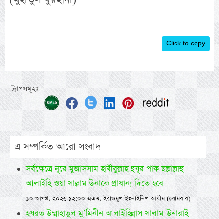
Click to copy
ট্যাগসমূহঃ
এ সম্পর্কিত আরো সংবাদ
সর্বক্ষেত্রে নূরে মুজাসসাম হাবীবুল্লাহ হুযূর পাক ছল্লাল্লাহু
আলাইহি ওয়া সাল্লাম উনাকে প্রাধান্য দিতে হবে
১০ আগস্ট, ২০২৬ ১২:০০ এএম, ইয়াওমুল ইছনাইনিল আযীম (সোমবার)
হযরত উম্মাহাতুল মু’মিনীন আলাইহিন্নাস সালাম উনারাই