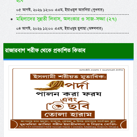
হবে
০৫ আগস্ট, ২০২৬ ১২:০০ এএম, ইয়াওমুল আরবিয়া (বুধবার)
মহিলাদের সুন্নতী লিবাস, অলংকার ও সাজ-সজ্জা (২৭)
০৪ আগস্ট, ২০২৬ ১২:০০ এএম, ইয়াওমুছ ছুলাছা (মঙ্গলবার)
রাজারবাগ শরীফ থেকে প্রকাশিত কিতাব
Previous
Next