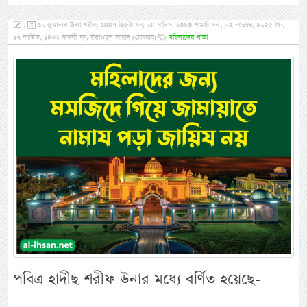
,
১০ জুমাদাল ঊলা শরীফ, ১৪৪৭ হিজরী সন, ০৪ সাদিস, ১৩৯৩ শামসী সন , ০২ নভেম্বর, ২০২৫ খ্রি:,
১৭ কার্তিক, ১৪৩২ ফসলী সন, ইয়াওমুল আহাদ (রোববার)
মহিলাদের পাতা
পবিত্র হাদীছ শরীফ উনার মধ্যে বর্ণিত হয়েছে-