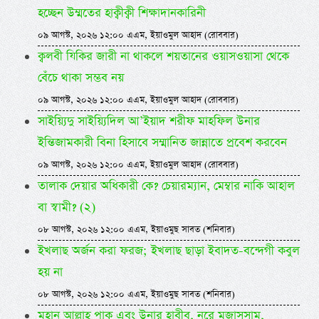
হচ্ছেন উম্মতের হাক্বীক্বী শিক্ষাদানকারিনী
০৯ আগস্ট, ২০২৬ ১২:০০ এএম, ইয়াওমুল আহাদ (রোববার)
ক্বলবী যিকির জারী না থাকলে শয়তানের ওয়াসওয়াসা থেকে
বেঁচে থাকা সম্ভব নয়
০৯ আগস্ট, ২০২৬ ১২:০০ এএম, ইয়াওমুল আহাদ (রোববার)
সাইয়্যিদু সাইয়্যিদিল আ’ইয়াদ শরীফ মাহফিল উনার
ইন্তিজামকারী বিনা হিসাবে সম্মানিত জান্নাতে প্রবেশ করবেন
০৯ আগস্ট, ২০২৬ ১২:০০ এএম, ইয়াওমুল আহাদ (রোববার)
তালাক দেয়ার অধিকারী কে? চেয়ারম্যান, মেম্বার নাকি আহাল
বা স্বামী? (২)
০৮ আগস্ট, ২০২৬ ১২:০০ এএম, ইয়াওমুছ সাবত (শনিবার)
ইখলাছ অর্জন করা ফরজ; ইখলাছ ছাড়া ইবাদত-বন্দেগী কবুল
হয় না
০৮ আগস্ট, ২০২৬ ১২:০০ এএম, ইয়াওমুছ সাবত (শনিবার)
মহান আল্লাহ পাক এবং উনার হাবীব, নূরে মুজাসসাম,