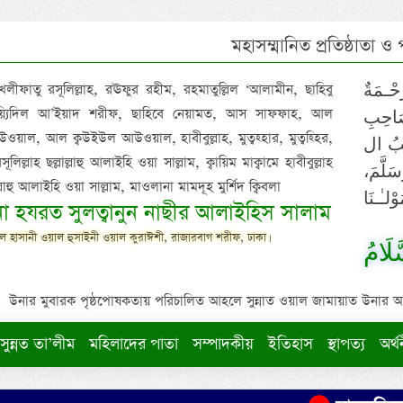
মহাসম্মানিত প্রতিষ্ঠাতা ও
 খলীফাতু রসূলিল্লাহ, রঊফুর রহীম, রহমাতুল্লিল ‘আলামীন, ছাহিবু
حْـمَةٌ
াইয়্যিদিল আ’ইয়াদ শরীফ, ছাহিবে নেয়ামত, আস সাফফাহ, আল
صَاحِبِ
ওয়াল, আল ক্বউইউল আউওয়াল, হাবীবুল্লাহ, মুত্বহ্হার, মুত্বহ্হির,
ِيْبُ ال
িল্লাহ ছল্লাল্লাহু আলাইহি ওয়া সাল্লাম, ক্বায়িম মাক্বামে হাবীবুল্লাহ
سَلَّمَ
াল্লাহু আলাইহি ওয়া সাল্লাম, মাওলানা মামদূহ মুর্শিদ ক্বিবলা
لـٰـنَا
ুনা হযরত সুলত্বানুন নাছীর আলাইহিস সালাম
 হাসানী ওয়াল হুসাইনী ওয়াল কুরাঈশী, রাজারবাগ শরীফ, ঢাকা।
لَامُ
উনার মুবারক পৃষ্ঠপোষকতায় পরিচালিত আহলে সুন্নাত ওয়াল জামায়াত উনার আক্বীদ
সুন্নত তা’লীম
মহিলাদের পাতা
সম্পাদকীয়
ইতিহাস
স্থাপত্য
অর্থ