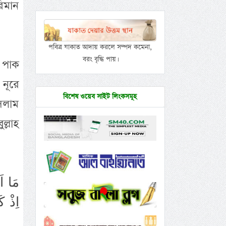
রিমান
পবিত্র যাকাত আদায় করলে সম্পদ কমেনা,
বরং বৃদ্ধি পায়।
 পাক
 নূরে
বিশেষ ওয়েব সাইট লিংকসমূহ
ইসলাম
ল্লাহ
مَا اَ
اِذْ ك