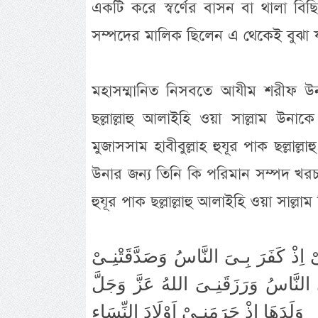
একটি করে স্বর্ণের বাসন বা থালা বিছ
সম্পদের মালিক ছিলেন এ থেকেই বুঝা য
মহাসম্মানিত নিসবতে আযীম শরীফ উনার
ছল্লাল্লাহু আলাইহি ওয়া সাল্লাম উনাক
মুজাসসাম হাবীবুল্লাহ হুযূর পাক ছল্লাল্
উনার জন্য তিনি কি পরিমান সম্পদ খরচ 
হুযূর পাক ছল্লাল্লাহু আলাইহি ওয়া সাল্
ىْ اِذْ كَفَرَ بِـىَ النَّاسُ وَصَدَّقَتْنِـىْ
ىَ النَّاسُ وَرَزَقَنِـىَ اللهُ عَزَّ وَجَلَّ
وَلَدَهَا اِذْ حَرَمَنِـىْ اَوْلَادَ النِّسَاءِ