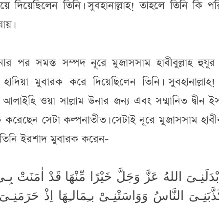
িয়ে দিয়েছিলেন তিনি। সুবহানাল্লাহ! তাহলে তিনি কি প
ায়।
 পর সমস্ত সম্পদ নূরে মুজাসসাম হাবীবুল্লাহ হুযূর
ে হাদিয়া মুবারক করে দিয়েছিলেন তিনি। সুবহানাল্লাহ!
লাহু আলাইহি ওয়া সাল্লাম উনার জন্য এবং সম্মানিত দ্বীন 
করেছেন সেটা কল্পনাতীত। সেটাই নূরে মুজাসসাম হাবীবু
লাম তিনি ইরশাদ মুবারক করেন-
بْدَلَنِـىَ اللهُ عَزَّ وَجَلَّ خَيْرًا مِّنْهَا قَدْ اٰمَنَتْ بِـ
َذَّبَنِـىَ النَّاسُ وَوَاسَتْنِـىْ بـِمَالـِهَا اِذْ حَرَمَنِـ