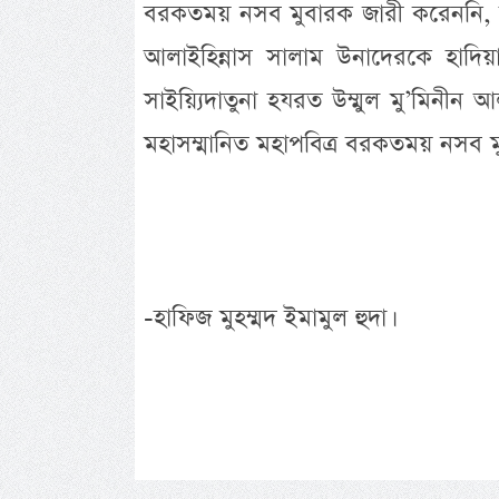
বরকতময় নসব মুবারক জারী করেননি, আ
আলাইহিন্নাস সালাম উনাদেরকে হাদিয়া
সাইয়্যিদাতুনা হযরত উম্মুল মু’মিনী
মহাসম্মানিত মহাপবিত্র বরকতময় নসব ম
-হাফিজ মুহম্মদ ইমামুল হুদা।