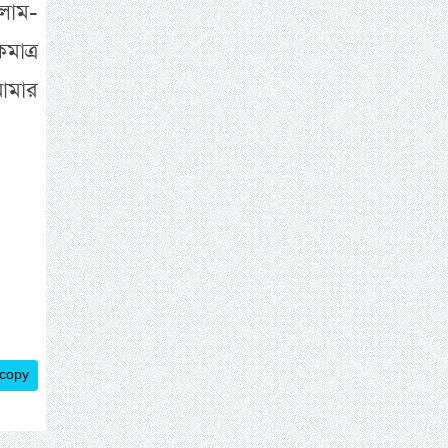
লাম-
াত্র
আমার
 copy