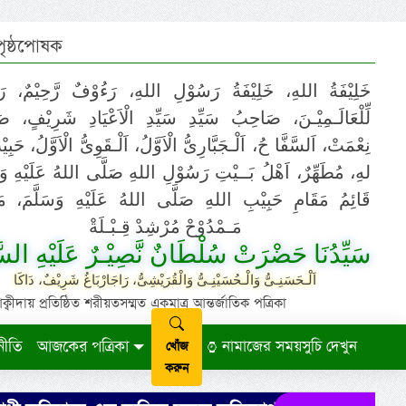
 পৃষ্ঠপোষক
خَلِيْفَةُ اللهِ، خَلِيْفَةُ رَسُوْلِ اللهِ، رَءُوْفٌ رَّحِيْمٌ، رَ
لِّلْعَالَـمِيْـنَ، صَاحِبُ سَيِّدِ سَيِّدِ الْاَعْيَادِ شَرِيْفٍ، 
نِعْمَتْ، اَلسَّفَّا حُ، اَلْـجَبَّارِىُّ الْاَوَّلُ، اَلْـقَوِىُّ الْاَوَّلُ، حَب
لهِ، مُطَهِّرٌ، اَهْلُ بَــيْتِ رَسُوْلِ اللهِ صَلَّى اللهُ عَلَيْهِ وَ،
قَائِمُ مَقَامِ حَبِيْبِ اللهِ صَلَّى اللهُ عَلَيْهِ وَسَلَّمَ، مَوْ
مَـمْدُوْحْ مُرْشِدْ قِـبْـلَةْ
سَيِّدُنَا حَضْرَتْ سُلْطَانٌ نَّصِيْـرٌ عَلَيْهِ السَّ
اَلْـحَسَنِـىُّ وَالْـحُسَيْنِـىُّ وَالْقُرَيْشِىُّ، رَاجَارْبَاغُ شَرِيْفٌ، دَاكَا
ায় প্রতিষ্ঠিত শরীয়তসম্মত একমাত্র আন্তর্জাতিক পত্রিকা
নীতি
আজকের পত্রিকা
নামাজের সময়সুচি দেখুন
খোঁজ
করুন