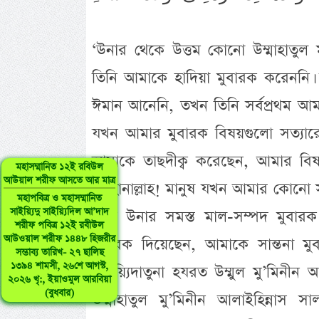
‘উনার থেকে উত্তম কোনো উম্মাহাতুল 
তিনি আমাকে হাদিয়া মুবারক করেননি। স
ঈমান আনেনি, তখন তিনি সর্বপ্রথম আমার
যখন আমার মুবারক বিষয়গুলো সত্যারো
আমাকে তাছদীক্ব করেছেন, আমার বিষয়
মহাসম্মানিত ১২ই রবিউল
আউয়াল শরীফ আসতে আর মাত্র
সুবহানাল্লাহ! মানুষ যখন আমার কোনো
মহাপবিত্র ও মহাসম্মানিত
সাইয়্যিদু সাইয়্যিদিল আ’দাদ
তিনি উনার সমস্ত মাল-সম্পদ মুবা
শরীফ পবিত্র ১২ই রবীউল
আউওয়াল শরীফ ১৪৪৮ হিজরীর
মুবারক দিয়েছেন, আমাকে সান্তনা মু
সম্ভাব্য তারিখ- ২৭ ছালিছ
১৩৯৪ শামসী, ২৬শে আগস্ট,
সাইয়্যিদাতুনা হযরত উম্মুল মু’মিন
২০২৬ খৃ:, ইয়াওমুল আরবিয়া
(বুধবার)
উম্মাহাতুল মু’মিনীন আলাইহিন্নাস 