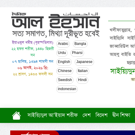
খলীফাতুল্লাহ,
সাইয়্যিদি স
ইয়াওমুল খমীছ (বৃহস্পতিবার)
Arabic
Bangla
জাব্বারিউল আউ
২২ ছফর শরীফ, ১৪৪৮ হিজরী
Urdu
Pharsi
আহলু বাইতি রসূল
সন
০৭ ছালিছ, ১৩৯৪ শামসী সন
ছল্ল
English
Japanese
০৬ আগস্ট, ২০২৬ খ্রি:
সাইয়্যিদ
Chinese
Italian
২২ শ্রাবণ, ১৪৩৩ ফসলী সন
আল
Swedish
Hindi
indonesian
সাইয়্যিদুল আ’ইয়াদ শরীফ
দেশ
বিদেশ
দ্বীন শিক্ষা