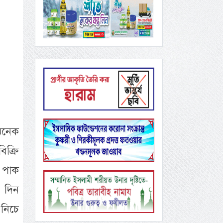
অনেক
ক্রি
র পাক
র দিন
 নিচে