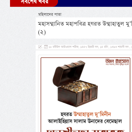
সর্বশেষ খবর
মহিলাদের পাতা
মহাসম্মানিত মহাপবিত্র হযরত উম্মাহাতুল 
(২)
,
১৮ রবীউল আউওয়াল শরীফ, ১৪৪৭ হিজরী সন, ১৪ রবি’, ১৩৯৩ শামসী সন , ১২ সে