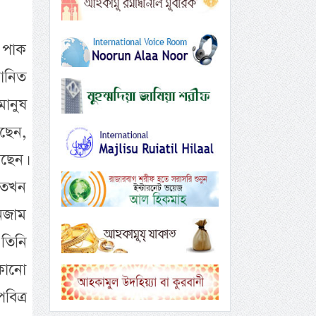
 পাক
মানিত
মানুষ
ছেন,
ছেন।
 তখন
নজাম
তিনি
কোনো
িত্র