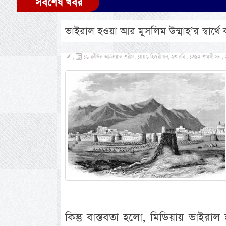
সর্বশেষ খবর
ভাইরাল হওয়া আর মুসলিম উম্মাহ’র স্বার্থ
,
১৬ রবীউল আউওয়াল শরীফ, ১৪৪৬ হিজরী সন, ২৩ রবি , ১৩৯২ শামসী সন , ২০ স
কিন্তু বাস্তবতা হলো, মিডিয়ায় ভাইরাল