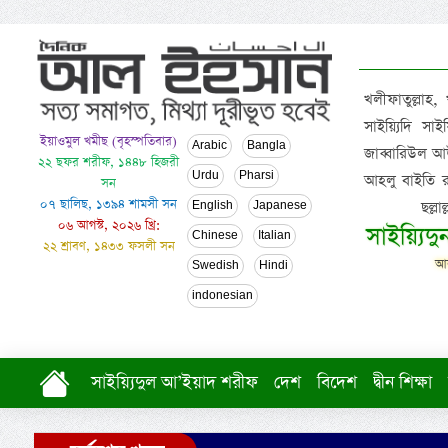
খলীফাতুল্লাহ,
সাইয়্যিদি স
ইয়াওমুল খমীছ (বৃহস্পতিবার)
Arabic
Bangla
জাব্বারিউল আউ
২২ ছফর শরীফ, ১৪৪৮ হিজরী
Urdu
Pharsi
আহলু বাইতি রসূল
সন
০৭ ছালিছ, ১৩৯৪ শামসী সন
ছল্ল
English
Japanese
০৬ আগস্ট, ২০২৬ খ্রি:
সাইয়্যিদ
Chinese
Italian
২২ শ্রাবণ, ১৪৩৩ ফসলী সন
আল
Swedish
Hindi
indonesian
সাইয়্যিদুল আ’ইয়াদ শরীফ
দেশ
বিদেশ
দ্বীন শিক্ষা