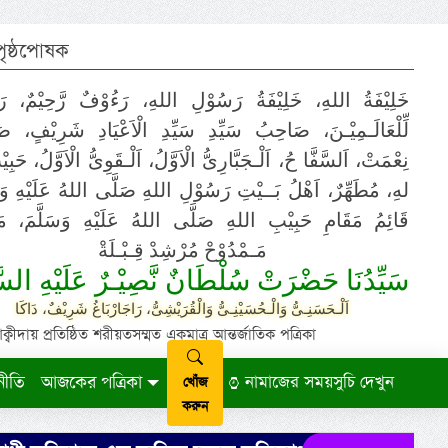
 পৃষ্ঠপোষক
خَلِيْفَةُ اللهِ، خَلِيْفَةُ رَسُوْلِ اللهِ، رَءُوْفٌ رَّحِيْمٌ، رَ
لِّلْعَالَـمِيْـنَ، صَاحِبُ سَيِّدِ سَيِّدِ الْاَعْيَادِ شَرِيْفٍ، 
نِعْمَتْ، اَلسَّفَّا حُ، اَلْـجَبَّارِىُّ الْاَوَّلُ، اَلْـقَوِىُّ الْاَوَّلُ، حَب
لهِ، مُطَهِّرٌ، اَهْلُ بَــيْتِ رَسُوْلِ اللهِ صَلَّى اللهُ عَلَيْهِ وَ،
قَائِمُ مَقَامِ حَبِيْبِ اللهِ صَلَّى اللهُ عَلَيْهِ وَسَلَّمَ، مَوْ
مَـمْدُوْحْ مُرْشِدْ قِـبْـلَةْ
سَيِّدُنَا حَضْرَتْ سُلْطَانٌ نَّصِيْـرٌ عَلَيْهِ السَّ
اَلْـحَسَنِـىُّ وَالْـحُسَيْنِـىُّ وَالْقُرَيْشِىُّ، رَاجَارْبَاغُ شَرِيْفٌ، دَاكَا
ায় প্রতিষ্ঠিত শরীয়তসম্মত একমাত্র আন্তর্জাতিক পত্রিকা
নীতি
আজকের পত্রিকা
নামাজের সময়সুচি দেখুন
খোঁজ
করুন