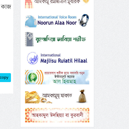
 কাজ
 copy