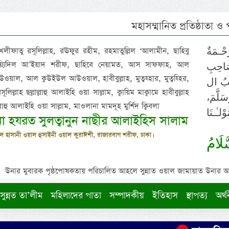
মহাসম্মানিত প্রতিষ্ঠাতা ও
 খলীফাতু রসূলিল্লাহ, রঊফুর রহীম, রহমাতুল্লিল ‘আলামীন, ছাহিবু
حْـمَةٌ
াইয়্যিদিল আ’ইয়াদ শরীফ, ছাহিবে নেয়ামত, আস সাফফাহ, আল
صَاحِبِ
ওয়াল, আল ক্বউইউল আউওয়াল, হাবীবুল্লাহ, মুত্বহ্হার, মুত্বহ্হির,
ِيْبُ ال
িল্লাহ ছল্লাল্লাহু আলাইহি ওয়া সাল্লাম, ক্বায়িম মাক্বামে হাবীবুল্লাহ
سَلَّمَ
াল্লাহু আলাইহি ওয়া সাল্লাম, মাওলানা মামদূহ মুর্শিদ ক্বিবলা
لـٰـنَا
ুনা হযরত সুলত্বানুন নাছীর আলাইহিস সালাম
 হাসানী ওয়াল হুসাইনী ওয়াল কুরাঈশী, রাজারবাগ শরীফ, ঢাকা।
لَامُ
উনার মুবারক পৃষ্ঠপোষকতায় পরিচালিত আহলে সুন্নাত ওয়াল জামায়াত উনার আক্বীদ
সুন্নত তা’লীম
মহিলাদের পাতা
সম্পাদকীয়
ইতিহাস
স্থাপত্য
অর্থ