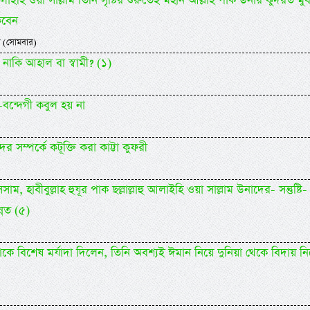
হু আলাইহি ওয়া সাল্লাম তিনি সৃষ্টির শুরুতেই মহান আল্লাহ পাক উনার কুদরত মু
কবেন
 (সোমবার)
 নাকি আহাল বা স্বামী? (১)
ন্দেগী কবুল হয় না
র সম্পর্কে কটূক্তি করা কাট্টা কুফরী
 হাবীবুল্লাহ হুযূর পাক ছল্লাল্লাহু আলাইহি ওয়া সাল্লাম উনাদের- সন্তুষ্টি-
্নত (৫)
াকে বিশেষ মর্যাদা দিলেন, তিনি অবশ্যই ঈমান নিয়ে দুনিয়া থেকে বিদায় ন