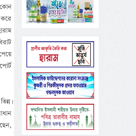
 কোন
 করে
ারাম
িরাট
 পেয়ে
পোর্ট
িন্ন।
াধান
েছেন,