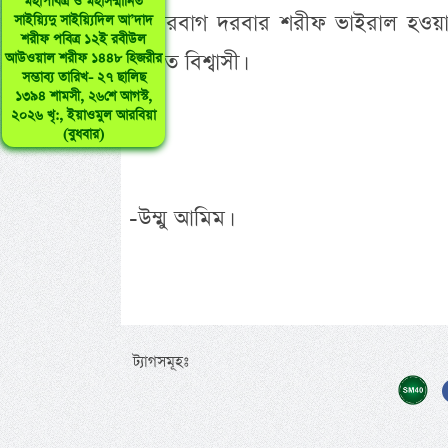
মহাপবিত্র ও মহাসম্মানিত
রাজারবাগ দরবার শরীফ ভাইরাল হওয়াত
সাইয়্যিদু সাইয়্যিদিল আ’দাদ
শরীফ পবিত্র ১২ই রবীউল
করতে বিশ্বাসী।
আউওয়াল শরীফ ১৪৪৮ হিজরীর
সম্ভাব্য তারিখ- ২৭ ছালিছ
১৩৯৪ শামসী, ২৬শে আগস্ট,
২০২৬ খৃ:, ইয়াওমুল আরবিয়া
(বুধবার)
-উম্মু আমিম।
ট্যাগসমূহঃ