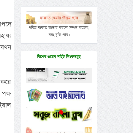
িপদে
পবিত্র যাকাত আদায় করলে সম্পদ কমেনা,
ায্য
বরং বৃদ্ধি পায়।
ি যখন
বিশেষ ওয়েব সাইট লিংকসমূহ
ট করে
পক্ষ
ইরাল