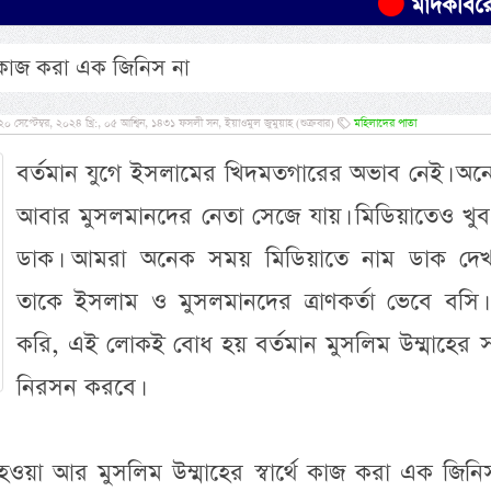
মাদকবিরোধী অভিযা
ে কাজ করা এক জিনিস না
েপ্টেম্বর, ২০২৪ খ্রি:, ০৫ আশ্বিন, ১৪৩১ ফসলী সন, ইয়াওমুল জুমুয়াহ (শুক্রবার)
মহিলাদের পাতা
বর্তমান যুগে ইসলামের খিদমতগারের অভাব নেই। অন
আবার মুসলমানদের নেতা সেজে যায়। মিডিয়াতেও খুব
ডাক। আমরা অনেক সময় মিডিয়াতে নাম ডাক দে
তাকে ইসলাম ও মুসলমানদের ত্রাণকর্তা ভেবে বসি।
করি, এই লোকই বোধ হয় বর্তমান মুসলিম উম্মাহের 
অসংখ্য হাদীছ শর
প্রমাণিত- প্রাণীর
নিরসন করবে।
 হওয়া আর মুসলিম উম্মাহের স্বার্থে কাজ করা এক জিনি