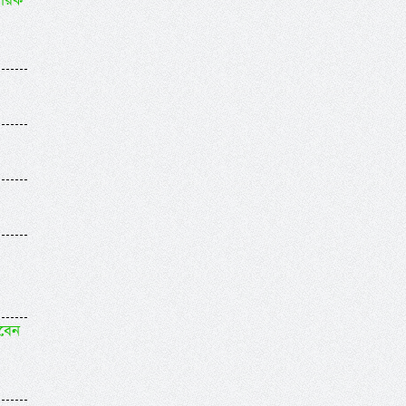
বারক
িবেন