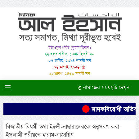
ইয়াওমুল খমীছ (বৃহস্পতিবার)
২২ ছফর শরীফ, ১৪৪৮ হিজরী সন
০৭ ছালিছ, ১৩৯৪ শামসী সন
০৬ আগস্ট, ২০২৬ খ্রি:
২২ শ্রাবণ, ১৪৩৩ ফসলী সন
নামাজের সময়সুচি দেখুন
মাদকবিরোধী অভিযানে 
বিজাতীয় বিধর্মী তথা ইহুদী-নাছারাদেরকে অনুসরণ করা
ইসলামী শরীয়তে হারাম-নাজায়িয