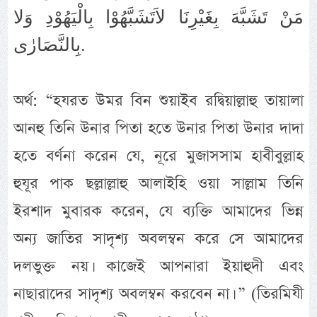
مَنْ تَشَبَّهَ بِغَيْرِنَا لاَتَشَبَّهُوْا بِالْيَهُوْدِ وَلا
بِالنَّصَارٰى.
অর্থ: “হযরত উমর বিন শুয়াইব রদ্বিয়াল্লাহু তায়ালা
আনহু তিনি উনার পিতা হতে উনার পিতা উনার দাদা
হতে বর্ণনা করেন যে, নূরে মুজাসসাম হাবীবুল্লাহ
হুযূর পাক ছল্লাল্লাহু আলাইহি ওয়া সাল্লাম তিনি
ইরশাদ মুবারক করেন, যে ব্যক্তি আমাদের ভিন্ন
অন্য জাতির সাদৃশ্য অবলম্বন করে সে আমাদের
দলভুক্ত নয়। কাজেই আপনারা ইয়াহুদী এবং
নাছারাদের সাদৃশ্য অবলম্বন করবেন না। ” (তিরমিযী