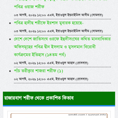
পবিত্র ওয়াজ শরীফ
০৩ আগস্ট, ২০২৬ ১২:০০ এএম, ইয়াওমুল ইছনাইনিল আযীম (সোমবার)
পবিত্র হাদীছ শরীফে ইরশাদ মুবারক হয়েছে-
০৩ আগস্ট, ২০২৬ ১২:০০ এএম, ইয়াওমুল ইছনাইনিল আযীম (সোমবার)
দেশে দেশে জাতিসংঘ ওরফে ইহুদীসংঘের কথিত মানবাধিকার
অফিসমূহের পবিত্র দ্বীন ইসলাম ও মুসলমান বিরোধী
কার্যক্রমের ইতিহাস (১৪তম পর্ব)
০২ আগস্ট, ২০২৬ ১২:০০ এএম, ইয়াওমুল আহাদ (রোববার)
পাঁচ তরীক্বার শাজরা শরীফ (১)
০২ আগস্ট, ২০২৬ ১২:০০ এএম, ইয়াওমুল আহাদ (রোববার)
রাজারবাগ শরীফ থেকে প্রকাশিত কিতাব