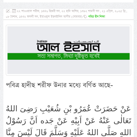
,
২২ শাওওয়াল শরীফ, ১৪৪৬ হিজরী সন, ২২ হাদি আশির, ১৩৯২ শামসী সন , ২১ এপ্রিল, ২০২৫ খ্রি:,
০৮ বৈশাখ, ১৪৩২ ফসলী সন, ইয়াওমুল ইছনাইনিল আযীম (সোমবার)
পবিত্র দ্বীন শিক্ষা
পবিত্র হাদীছ শরীফ উনার মধ্যে বর্ণিত আছে-
عَنْ حَضَرَتْ عُمَرُو بْنِ شُعَيْبِ رَضِىَ اللهُ
تَعَالٰى عَنْهُ عَنْ اَبِيْهِ عَنْ جَده اَنَّ رَسُوْلُ
اللهِ صَلَّى اللهُ عَلَيْهِ وَسَلَّمَ قَالَ لَيْسَ مِنَّا