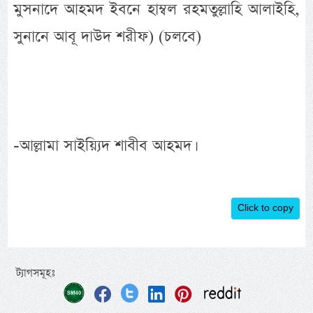
মুসনাদে আহমদ ইবনে হাম্বল রহমতুল্লাহি আলাইহি,
সুনানে আবূ দাউদ শরীফ) (চলবে)
-আল্লামা সাইয়্যিদ শাবীব আহমদ।
Click to copy
ট্যাগসমূহঃ