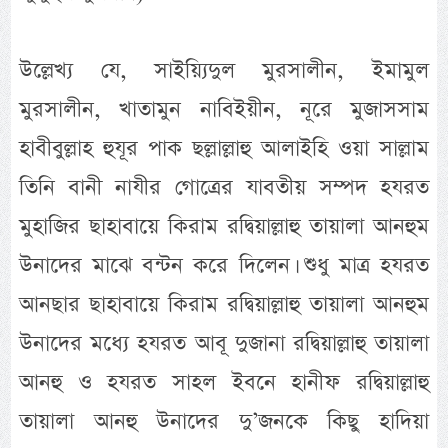
উল্লেখ্য যে, সাইয়্যিদুল মুরসালীন, ইমামুল
মুরসালীন, খাতামুন নাবিইয়ীন, নূরে মুজাসসাম
হাবীবুল্লাহ হুযূর পাক ছল্লাল্লাহু আলাইহি ওয়া সাল্লাম
তিনি বানী নাযীর গোত্রের যাবতীয় সম্পদ হযরত
মুহাজির ছাহাবায়ে কিরাম রদ্বিয়াল্লাহু তায়ালা আনহুম
উনাদের মাঝে বন্টন করে দিলেন। শুধু মাত্র হযরত
আনছার ছাহাবায়ে কিরাম রদ্বিয়াল্লাহু তায়ালা আনহুম
উনাদের মধ্যে হযরত আবূ দুজানা রদ্বিয়াল্লাহু তায়ালা
আনহু ও হযরত সাহল ইবনে হানীফ রদ্বিয়াল্লাহু
তায়ালা আনহু উনাদের দু’জনকে কিছু হাদিয়া