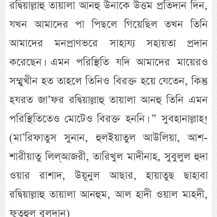
রদ্বিয়াল্লাহু তায়ালা আনহু উনাকে উত্তম প্রতিদান দিন,
যখন আমাদের পা পিছলে গিয়েছিল তখন তিনি
আমাদের মনপ্রাণভরে সাহায্য সহায়তা প্রদান
করেছেন। এমন পরিস্থিতি যদি আমাদের মায়েরও
সম্মুখীন হত তাহলে তিনিও বিরক্ত হয়ে যেতেন, কিন্তু
হযরত জা’ফর রদ্বিয়াল্লাহু তায়ালা আনহু তিনি এমন
পরিস্থিতিতেও মোটেও বিরক্ত হননি। ” সুবহানাল্লাহ!
(মা’রিফাতুস সুনান, হুলইয়াতুল আউলিয়া, আশ-
শারীয়াতু লিল্আজরী, তারিখুল মাদীনাহ, সুবুলুল হুদা
ওয়ার রাশাদ, উয়ূনুল আছার, হায়াতুছ ছাহাবা
রদ্বিয়াল্লাহু তায়ালা আনহুম, আল হাদী ওয়াল মাহদী,
ফুতুহুল বুলদান)