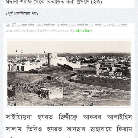
মদীনা শরীফ থেকে বিতাড়িত করা প্রসঙ্গে (২৩)
(পূর্ব প্রকাশিতের পর)
,
০৬ ছফর শরীফ, ১৪৪৬ হিজরী সন, ১৪ ছালিছ, ১৩৯২ শামসী সন , ১২ আগষ্ট, ২০২৪ খ্রি:, ২৮ শ্রাবণ,
১৪৩১ ফসলী সন, ইয়াওমুল ইছনাইনিল আযীম (সোমবার)
আইন ও জিহাদ
সাইয়্যিদুনা হযরত ছিদ্দীক্বে আকবর আলাইহিস
সালাম তিনিও হযরত আনছার ছাহাবায়ে কিরাম