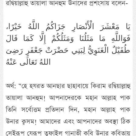
রদ্বিয়াল্লাহু তায়ালা আনহুম উনাদের প্রশংসায় বলেন-
يَا مَعْشَرَ الْأَنْصَارِ جَزَاكُمُ اللَّهُ خَيْرًا،
فَوَاللَّهِ مَا مَثَلُنَا وَمَثَلُكُمْ إِلَّا كَمَا قَالَ
طُفَيْلٌ الْغَنَوِيُّ لِبَنِي حَضْرَتْ جَعْفَرٍ رَضِىَ
اللهُ تَعَالَى عَنْهُ
অর্থ: “হে হযরত আনছার ছাহাবায়ে কিরাম রদ্বিয়াল্লাহু
তায়ালা আনহুম! আপনাদেরকে মহান আল্লাহ পাক
তিনি সর্বোত্তম প্রতিদান দিন, মহান আল্লাহ পাক
উনার ক্বসম! আমাদের এবং আপনাদের অবস্থা ঠিক
সেইরূপ যেরূপ তুফাইল গানাভী কবি উনার কবিতায়