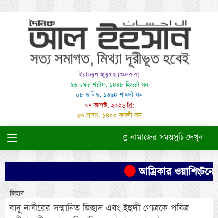
ইয়াওমুল জুমুয়াহ (শুক্রবার)
২৩ ছফর শরীফ, ১৪৪৮ হিজরী সন
০৮ ছালিছ, ১৩৯৪ শামসী সন
০৭ আগস্ট, ২০২৬ খ্রি:
২৩ শ্রাবণ, ১৪৩৩ ফসলী সন
নামাজের সময়সুচি দেখুন
আম্রিকার ওয়াশিংটনে দ
জিহাদ
বানূ নাযীরের সম্মানিত জিহাদ এবং ইহুদী গোত্রকে পবিত্র