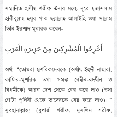
সম্মানিত হাদীছ শরীফ উনার মধ্যে নূরে মুজাসসাম
হাবীবুল্লাহ হুযূর পাক ছল্লাল্লাহু আলাইহি ওয়া সাল্লাম
তিনি ইরশাদ মুবারক করেন-
أَخْرِجُوا الْمُشْرِكِينَ مِنْ جَزِيرَةِ الْعَرَبِ
অর্থ: “তোমরা মুশরিকদেরকে (অর্থাৎ ইহুদী-নাছারা,
কাফির-মুশরিক তথা সমস্ত বেদ্বীন-বদদ্বীন ও
বিধর্মীকে) আরব দেশ থেকে বের করে দাও (তথা
গোটা পৃথিবী থেকে তাদেরকে বের করে দাও)। ”
সুবহানাল্লাহ! (বুখারী শরীফ, মুসলিম শরীফ,