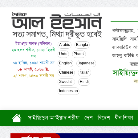
খলীফাতুল্লাহ,
সাইয়্যিদি স
ইয়াওমুছ সাবত (শনিবার)
Arabic
Bangla
জাব্বারিউল আউ
২৪ ছফর শরীফ, ১৪৪৮ হিজরী
Urdu
Pharsi
আহলু বাইতি রসূল
সন
০৯ ছালিছ, ১৩৯৪ শামসী সন
ছল্ল
English
Japanese
০৮ আগস্ট, ২০২৬ খ্রি:
সাইয়্যিদ
Chinese
Italian
২৪ শ্রাবণ, ১৪৩৩ ফসলী সন
আল
Swedish
Hindi
indonesian
সাইয়্যিদুল আ’ইয়াদ শরীফ
দেশ
বিদেশ
দ্বীন শিক্ষা