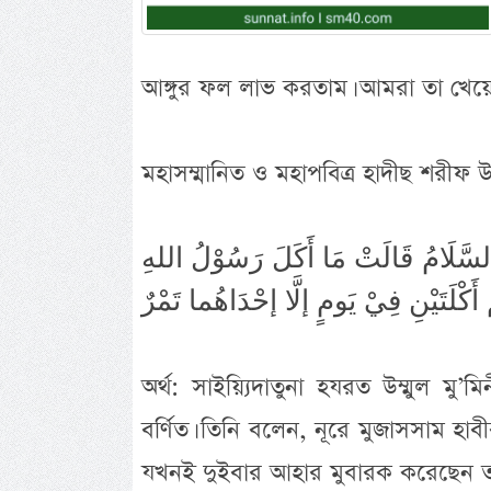
আঙ্গুর ফল লাভ করতাম। আমরা তা খেয়ে ন
মহাসম্মানিত ও মহাপবিত্র হাদীছ শরীফ
ا السَّلَامُ قَالَتْ مَا أَكَلَ رَسُوْلُ اللهِ
অর্থ: সাইয়্যিদাতুনা হযরত উম্মুল মু
বর্ণিত। তিনি বলেন, নূরে মুজাসসাম হাবীব
যখনই দুইবার আহার মুবারক করেছেন তা