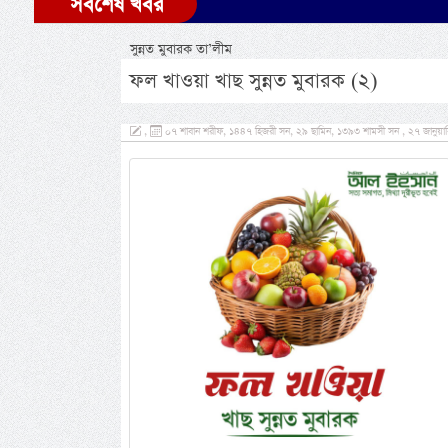
সর্বশেষ খবর
সুন্নত মুবারক তা’লীম
ফল খাওয়া খাছ সুন্নত মুবারক (২)
,
০৭ শাবান শরীফ, ১৪৪৭ হিজরী সন, ২৯ ছামিন, ১৩৯৩ শামসী সন , ২৭ জানুয়ারি