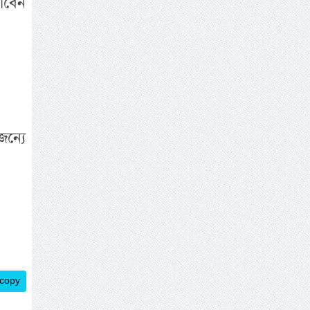
াবেন
জন্যে
 copy