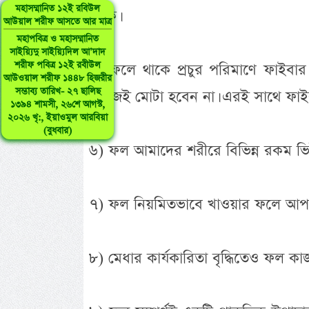
মহাসম্মানিত ১২ই রবিউল
থাকে।
আউয়াল শরীফ আসতে আর মাত্র
মহাপবিত্র ও মহাসম্মানিত
সাইয়্যিদু সাইয়্যিদিল আ’দাদ
শরীফ পবিত্র ১২ই রবীউল
৫) ফলে থাকে প্রচুর পরিমাণে ফাইবা
আউওয়াল শরীফ ১৪৪৮ হিজরীর
সম্ভাব্য তারিখ- ২৭ ছালিছ
সহজেই মোটা হবেন না। এরই সাথে ফাইবার 
১৩৯৪ শামসী, ২৬শে আগস্ট,
২০২৬ খৃ:, ইয়াওমুল আরবিয়া
(বুধবার)
৬) ফল আমাদের শরীরে বিভিন্ন রকম ভি
৭) ফল নিয়মিতভাবে খাওয়ার ফলে আপনাকে 
৮) মেধার কার্যকারিতা বৃদ্ধিতেও ফল ক