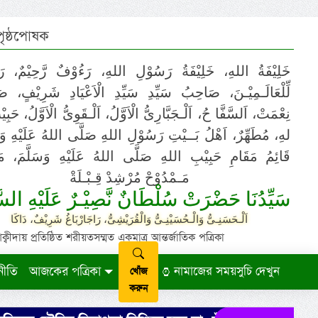
 পৃষ্ঠপোষক
خَلِيْفَةُ اللهِ، خَلِيْفَةُ رَسُوْلِ اللهِ، رَءُوْفٌ رَّحِيْمٌ، رَ
لِّلْعَالَـمِيْـنَ، صَاحِبُ سَيِّدِ سَيِّدِ الْاَعْيَادِ شَرِيْفٍ، 
نِعْمَتْ، اَلسَّفَّا حُ، اَلْـجَبَّارِىُّ الْاَوَّلُ، اَلْـقَوِىُّ الْاَوَّلُ، حَب
لهِ، مُطَهِّرٌ، اَهْلُ بَــيْتِ رَسُوْلِ اللهِ صَلَّى اللهُ عَلَيْهِ وَ،
قَائِمُ مَقَامِ حَبِيْبِ اللهِ صَلَّى اللهُ عَلَيْهِ وَسَلَّمَ، مَوْ
مَـمْدُوْحْ مُرْشِدْ قِـبْـلَةْ
سَيِّدُنَا حَضْرَتْ سُلْطَانٌ نَّصِيْـرٌ عَلَيْهِ السَّ
اَلْـحَسَنِـىُّ وَالْـحُسَيْنِـىُّ وَالْقُرَيْشِىُّ، رَاجَارْبَاغُ شَرِيْفٌ، دَاكَا
ায় প্রতিষ্ঠিত শরীয়তসম্মত একমাত্র আন্তর্জাতিক পত্রিকা
নীতি
আজকের পত্রিকা
নামাজের সময়সুচি দেখুন
খোঁজ
করুন