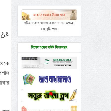
পবিত্র যাকাত আদায় করলে সম্পদ কমেনা,
বরং বৃদ্ধি পায়।
عَنْ ح
বিশেষ ওয়েব সাইট লিংকসমূহ
 থেকে
ইরশাদ
খাবার