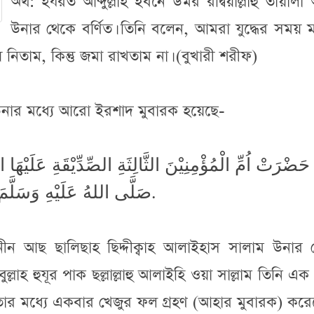
অর্থ: হযরত আব্দুল্লাহ ইবনে উমর রদ্বিয়াল্লাহু তায়ালা
উনার থেকে বর্ণিত। তিনি বলেন, আমরা যুদ্ধের সময় 
িতাম, কিন্তু জমা রাখতাম না। (বুখারী শরীফ)
 উনার মধ্যে আরো ইরশাদ মুবারক হয়েছে-
َضْرَتْ اُمِّ الْمُؤْمِنِيْنَ الثَّالِثَةِ الصِّدِّيْقَةِ عَلَيْهَ
صَلَّى اللهُ عَلَيْهِ وَسَلَّمَ أَكْلَتَيْنِ فِيْ يَومٍ إلَّا إحْدَاهُما تَمْرٌ.
’মিনীন আছ ছালিছাহ ছিদ্দীক্বাহ আলাইহাস সালাম উনার
ুল্লাহ হুযূর পাক ছল্লাল্লাহু আলাইহি ওয়া সাল্লাম তিনি এক
র মধ্যে একবার খেজুর ফল গ্রহণ (আহার মুবারক) করে