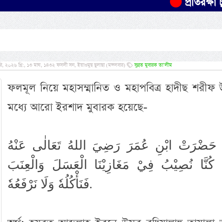
প্রতিরক্ষা চুক্তিতে 
, ২০২৬ খ্রি:, ১৩ মাঘ, ১৪৩২ ফসলী সন, ইয়াওমুছ ছুলাছা (মঙ্গলবার)
সুন্নত মুবারক তা’লীম
ফলমূল নিয়ে মহাসম্মানিত ও মহাপবিত্র হাদীছ শরীফ 
মধ্যে আরো ইরশাদ মুবারক হয়েছে-
حَضْرَتْ ابْنِ عُمَرَ رَضِيَ اللهُ تَعَالٰى عَنْهُ
 كُنَّا نُصِيْبُ فِيْ مَغَازِيْنَا الْعَسَلَ وَالْعِنَبَ
فَنَأْكُلُهٗ وَلَا نَرْفَعُهٗ.