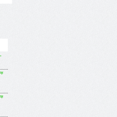
”
াফ
াফ