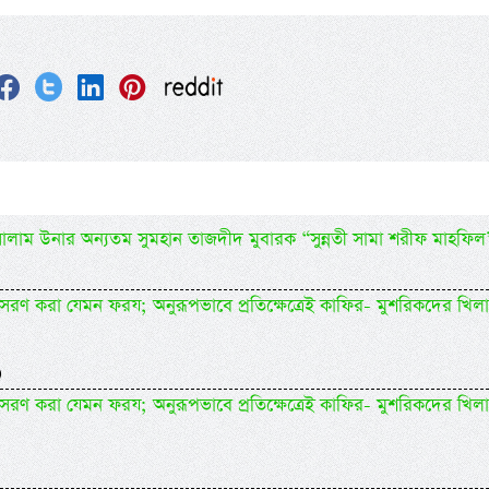
 সালাম উনার অন্যতম সুমহান তাজদীদ মুবারক “সুন্নতী সামা শরীফ মাহফিল
র অনুসরণ করা যেমন ফরয; অনুরূপভাবে প্রতিক্ষেত্রেই কাফির- মুশরিকদের খিল
)
র অনুসরণ করা যেমন ফরয; অনুরূপভাবে প্রতিক্ষেত্রেই কাফির- মুশরিকদের খিল