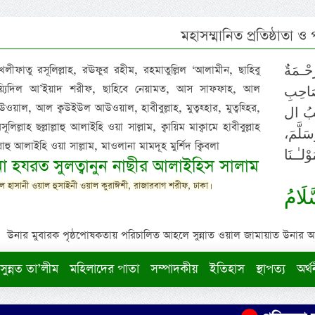
মহাসম্মানিত প্রতিষ্ঠাতা ও
 খলীফাতু রসূলিল্লাহ, রঊফুর রহীম, রহমাতুল্লিল ‘আলামীন, ছাহিবু
حْـمَةٌ
াইয়্যিদিল আ’ইয়াদ শরীফ, ছাহিবে নেয়ামত, আস সাফফাহ, আল
صَاحِبِ
ওয়াল, আল ক্বউইউল আউওয়াল, হাবীবুল্লাহ, মুত্বহ্হার, মুত্বহ্হির,
ِيْبُ ال
িল্লাহ ছল্লাল্লাহু আলাইহি ওয়া সাল্লাম, ক্বায়িম মাক্বামে হাবীবুল্লাহ
سَلَّمَ
াল্লাহু আলাইহি ওয়া সাল্লাম, মাওলানা মামদূহ মুর্শিদ ক্বিবলা
لـٰـنَا
ুনা হযরত সুলত্বানুন নাছীর আলাইহিস সালাম
 হাসানী ওয়াল হুসাইনী ওয়াল কুরাঈশী, রাজারবাগ শরীফ, ঢাকা।
لَامُ
উনার মুবারক পৃষ্ঠপোষকতায় পরিচালিত আহলে সুন্নাত ওয়াল জামায়াত উনার আক্বীদ
সুন্নত তা’লীম
মহিলাদের পাতা
সম্পাদকীয়
ইতিহাস
স্থাপত্য
অর্থ