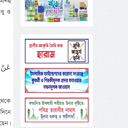
 আনহু
মধু ও
عَنْ ح
 থেকে
 দিনে
ছেন।