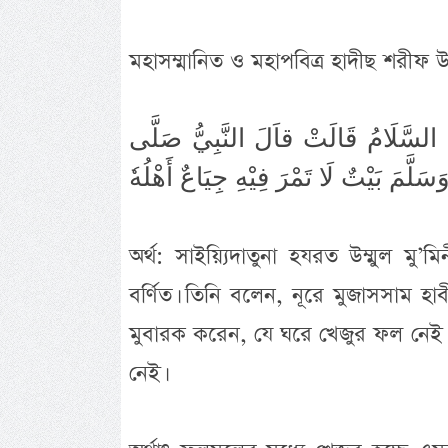
মহাসম্মানিত ও মহাপবিত্র হাদীছ শরীফ
هَا السَّلَامُ قَالَتْ قاَلَ النَّبِيُّ صَلَّى
অর্থ: সাইয়্যিদাতুনা হযরত উম্মুল মু
বর্ণিত। তিনি বলেন, নূরে মুজাসসাম হাবীব
মুবারক করেন, যে ঘরে খেজুর ফল নেই সে
নেই।