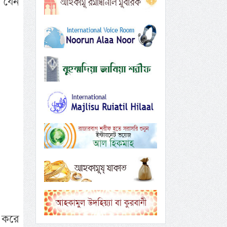
 যেন
জ করে