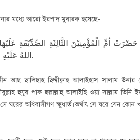
 উনার মধ্যে আরো ইরশাদ মুবারক হয়েছে-
َضْرَتْ اُمِّ الْمُؤْمِنِيْنَ الثَّالِثَةِ الصِّدِّيْقَةِ عَلَيْ
اللهُ عَلَيْهِ وَسَلَّمَ بَيْتٌ لَا تَمْرَ فِيْهِ جِيَاعٌ أَهْلُهٗ.
’মিনীন আছ ছালিছাহ ছিদ্দীক্বাহ আলাইহাস সালাম উনার
ুল্লাহ হুযূর পাক ছল্লাল্লাহু আলাইহি ওয়া সাল্লাম তিনি 
 ঘরের অধিবাসীগণ ক্ষুধার্ত। অর্থাৎ সে ঘরে যেন কোন 