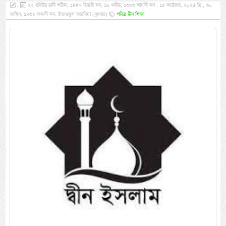
,
২২ রবিউছ ছানী শরীফ, ১৪৪৭ হিজরী সন, ১৬ খমীছ, ১৩৯৩ শামসী সন , ১৫ অক্টোবর, ২০২৫ খ্রি:, ৩০
আশ্বিন, ১৪৩২ ফসলী সন, ইয়াওমুল আরবিয়া (বুধবার)
পবিত্র দ্বীন শিক্ষা