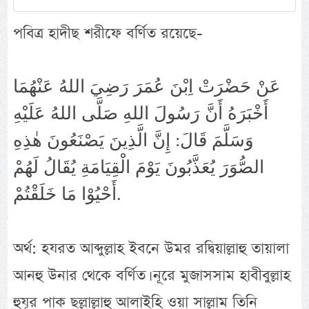
পবিত্র হাদীছ শরীফে বর্ণিত রয়েছে-
عَنْ حَضْرَتْ اِبْنَ عُمَرَ رَضِيَ اللهُ عَنْهُمَا
أَخْبَرَهُ أَنَّ رَسُولَ اللهِ صَلَّى اللهُ عَلَيْهِ
وَسَلَّمَ قَالَ: إِنَّ الَّذِينَ يَصْنَعُونَ هٰذِهِ
الصُّوَرَ يُعَذَّبُونَ يَوْمَ الْقِيَامَةِ يُقَالُ لَهُمْ
أَحْيُوْا مَا خَلَقْتُمْ.
অর্থ: হযরত আব্দুল্লাহ ইবনে উমর রদ্বিয়াল্লাহু তায়ালা
আনহু উনার থেকে বর্ণিত। নূরে মুজাসসাম হাবীবুল্লাহ
হুযূর পাক ছল্লাল্লাহু আলাইহি ওয়া সাল্লাম তিনি