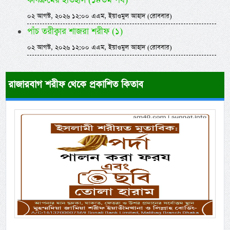
কার্যক্রমের ইতিহাস (১৪তম পর্ব)
০২ আগস্ট, ২০২৬ ১২:০০ এএম, ইয়াওমুল আহাদ (রোববার)
পাঁচ তরীক্বার শাজরা শরীফ (১)
০২ আগস্ট, ২০২৬ ১২:০০ এএম, ইয়াওমুল আহাদ (রোববার)
রাজারবাগ শরীফ থেকে প্রকাশিত কিতাব
Previous
Next