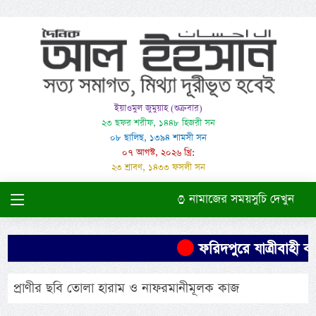
ইয়াওমুল জুমুয়াহ (শুক্রবার)
২৩ ছফর শরীফ, ১৪৪৮ হিজরী সন
০৮ ছালিছ, ১৩৯৪ শামসী সন
০৭ আগস্ট, ২০২৬ খ্রি:
২৩ শ্রাবণ, ১৪৩৩ ফসলী সন
নামাজের সময়সুচি দেখুন
ফরিদপুরে যাত্রীবাহী বা
প্রাণীর ছবি তোলা হারাম ও নাফরমানীমূলক কাজ