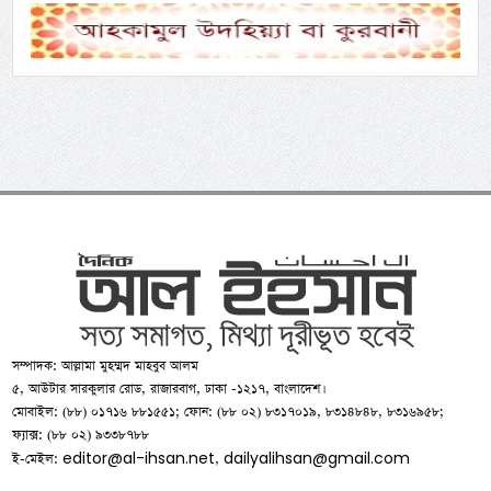
সম্পাদক: আল্লামা মুহম্মদ মাহবুব আলম
৫, আউটার সারকুলার রোড, রাজারবাগ, ঢাকা -১২১৭, বাংলাদেশ।
মোবাইল: (৮৮) ০১৭১৬ ৮৮১৫৫১; ফোন: (৮৮ ০২) ৮৩১৭০১৯, ৮৩১৪৮৪৮, ৮৩১৬৯৫৮;
ফ্যাক্স: (৮৮ ০২) ৯৩৩৮৭৮৮
editor@al-ihsan.net
dailyalihsan@gmail.com
ই-মেইল:
,