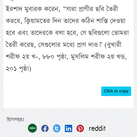
ইরশাদ মুবারক করেন, “যারা প্রাণীর ছবি তৈরী
করবে, ক্বিয়ামতের দিন তাদের কঠিন শাস্তি দেওয়া
হবে এবং তাদেরকে বলা হবে, যে ছবিগুলো তোমরা
তৈরী করেছ, সেগুলোর মধ্যে প্রাণ দাও।” (বুখারী
শরীফ ২য় খ-, ৮৮০ পৃষ্ঠা, মুসলিম শরীফ ২য় খন্ড,
২০১ পৃষ্ঠা)
Click to copy
ট্যাগসমূহঃ