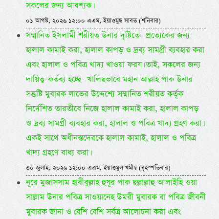
সকলের জন্য আবশ্যক।
০১ আগস্ট, ২০২৬ ১২:০০ এএম, ইয়াওমুছ সাবত (শনিবার)
সম্মানিত ইসলামী শরীয়ত উনার দৃষ্টিতে- প্রত্যেকের জন্য
হালাল কামাই করা, হালাল কাপড় ও দ্রব্য সামগ্রী ব্যবহার করা
এবং হালাল ও পবিত্র খাদ্য খাওয়া ফরয। তাই, সকলের জন্য
দায়িত্ব-কর্তব্য হচ্ছে- খালিছভাবে মহান আল্লাহ পাক উনার
সন্তুষ্টি মুবারক লাভের উদ্দেশ্যে সম্মানিত শরীয়ত কর্তৃক
নির্দেশিত তারতীবে নিজে হালাল কামাই করা, হালাল কাপড়
ও দ্রব্য সামগ্রী ব্যবহার করা, হালাল ও পবিত্র খাদ্য গ্রহণ করা।
একই সাথে অধীনস্তদেরকে হালাল কামাই, হালাল ও পবিত্র
খাদ্য গ্রহণে বাধ্য করা।
৩০ জুলাই, ২০২৬ ১২:০০ এএম, ইয়াওমুল খমীছ (বৃহস্পতিবার)
নূরে মুজাসসাম হাবীবুল্লাহ হুযূর পাক ছল্লাল্লাহু আলাইহি ওয়া
সাল্লাম উনার পবিত্র সাওয়ানেহ উমরী মুবারক বা পবিত্র জীবনী
মুবারক জানা ও বেশি বেশি সর্বত্র আলোচনা করা এবং