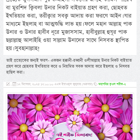
বা মুরশিদ ক্বিবলা উনার নিকট বাইয়াত গ্রহণ করা, ছোহবত
ইখতিয়ার করা, তরীক্বার সবক্ব আদায় করা ফরযে আইন। যার
মাধ্যমে ইছলাহ বা আত্মশুদ্ধি লাভ হয়। ফলে মহান আল্লাহ পাক
উনার ও উনার হাবীব নূরে মুজাসসাম, হাবীবুল্লাহ হুযূর পাক
ছল্লাল্লাহু আলাইহি ওয়া সাল্লাম উনাদের সাথে নিসবত স্থাপিত
হয়। সুবহানাল্লাহ!
তাই প্রত্যেকের জন্যই ফরয- একজন হক্কানী-রব্বানী ওলীআল্লাহ উনার নিকট বাইয়াত
গ্রহণ করে ছোহবত ইখতিয়ার করে ও নিয়মিত সবক আদায় করে ইছলাহ ও নিসবত
হাছিল করা।
,
১২ ডিসেম্বর, ২০২৫ ১২:০০:০০ এএম ইয়াওমুল জুমুয়াহ (শুক্রবার)
মহাপবিত্র ক্বওল শরীফ-২