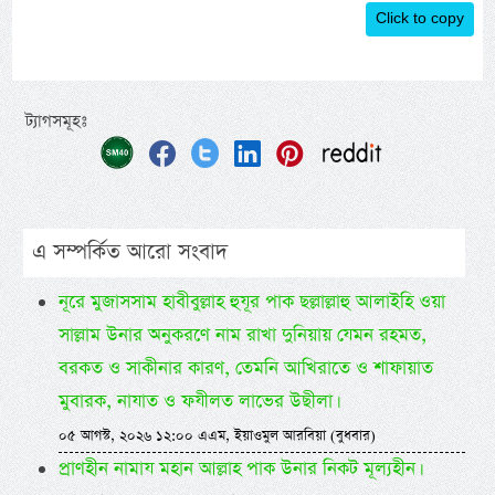
Click to copy
ট্যাগসমূহঃ
এ সম্পর্কিত আরো সংবাদ
নূরে মুজাসসাম হাবীবুল্লাহ হুযূর পাক ছল্লাল্লাহু আলাইহি ওয়া
সাল্লাম উনার অনুকরণে নাম রাখা দুনিয়ায় যেমন রহমত,
বরকত ও সাকীনার কারণ, তেমনি আখিরাতে ও শাফায়াত
মুবারক, নাযাত ও ফযীলত লাভের উছীলা।
০৫ আগস্ট, ২০২৬ ১২:০০ এএম, ইয়াওমুল আরবিয়া (বুধবার)
প্রাণহীন নামায মহান আল্লাহ পাক উনার নিকট মূল্যহীন।