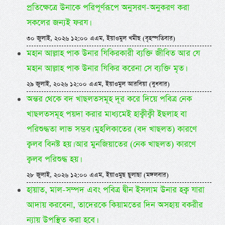
প্রতিক্ষেত্রে উনাকে পরিপূর্ণরূপে অনুসরণ-অনুকরণ করা
সকলের জন্যই ফরয।
৩০ জুলাই, ২০২৬ ১২:০০ এএম, ইয়াওমুল খমীছ (বৃহস্পতিবার)
মহান আল্লাহ পাক উনার যিকিরকারী ব্যক্তি জীবিত আর যে
মহান আল্লাহ পাক উনার যিকির করেনা সে ব্যক্তি মৃত।
২৯ জুলাই, ২০২৬ ১২:০০ এএম, ইয়াওমুল আরবিয়া (বুধবার)
অন্তর থেকে বদ খাছলতসমূহ দূর করে দিয়ে পবিত্র নেক
খাছলতসমূহ পয়দা করার মাধ্যমেই হাক্বীক্বী ইছলাহ বা
পরিশুদ্ধতা লাভ সম্ভব। মুহলিকাতের (বদ খাছলত) কারণে
ক্বলব বিনষ্ট হয়। আর মুনজিয়াতের (নেক খাছলত) কারণে
ক্বলব পরিশুদ্ধ হয়।
২৮ জুলাই, ২০২৬ ১২:০০ এএম, ইয়াওমুছ ছুলাছা (মঙ্গলবার)
হায়াত, মাল-সম্পদ এবং পবিত্র দ্বীন ইসলাম উনার হক্ব যারা
আদায় করবেনা, তাদেরকে কিয়ামতের দিন অসহায় বকরীর
ন্যায় উপস্থিত করা হবে।