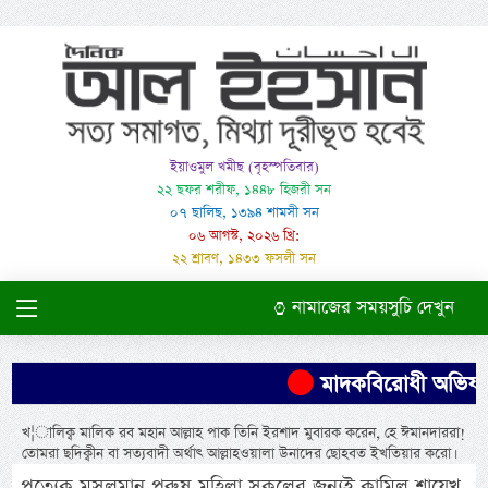
ইয়াওমুল খমীছ (বৃহস্পতিবার)
২২ ছফর শরীফ, ১৪৪৮ হিজরী সন
০৭ ছালিছ, ১৩৯৪ শামসী সন
০৬ আগস্ট, ২০২৬ খ্রি:
২২ শ্রাবণ, ১৪৩৩ ফসলী সন
নামাজের সময়সুচি দেখুন
মাদকবিরোধী অভিযানে এ
খ¦ালিক্ব মালিক রব মহান আল্লাহ পাক তিনি ইরশাদ মুবারক করেন, হে ঈমানদাররা!
তোমরা ছদিক্বীন বা সত্যবাদী অর্থাৎ আল্লাহওয়ালা উনাদের ছোহবত ইখতিয়ার করো।
প্রত্যেক মুসলমান পুরুষ-মহিলা সকলের জন্যই কামিল শায়েখ