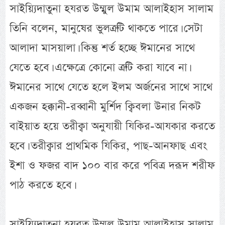
সাইয়্যিদাতুনা হযরত উম্মুল উমাম আলাইহাস সালাম
তিনি বলেন, মানুষের ভুলত্রুটি থাকতে পারে। সেটা
আলাদা মাসয়ালা। কিন্তু শর্ত হচ্ছে ঈমানের সাথে
যেতে হবে। এক্ষেত্রে কোনো ত্রুটি করা যাবে না।
ঈমানের সাথে যেতে হলে ইলম অর্জনের সাথে সাথে
একজন হক্কানী-রব্বানী মুর্শিদ ক্বিবলা উনার নিকট
বাইয়াত হয়ে তরীক্বা অনুযায়ী যিকির-আযকার করতে
হবে। তরীক্বার প্রাথমিক যিকির, পাছ-আনফাছ এবং
ইশা ও ফজর বাদ ১০০ বার করে পবিত্র দরূদ শরীফ
পাঠ করতে হবে।
সাইয়্যিদাতুনা হযরত উম্মুল উমাম আলাইহাস সালাম