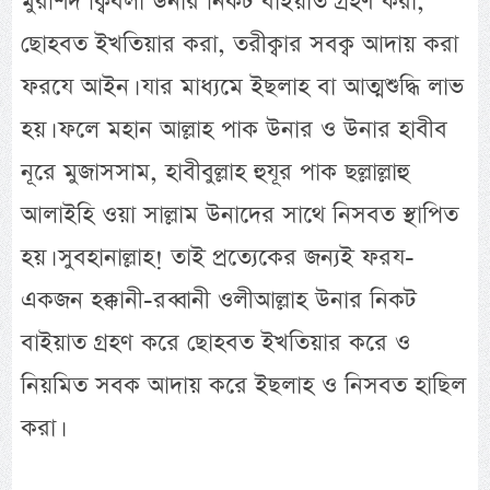
মুরশিদ ক্বিবলা উনার নিকট বাইয়াত গ্রহণ করা,
ছোহবত ইখতিয়ার করা, তরীক্বার সবক্ব আদায় করা
ফরযে আইন। যার মাধ্যমে ইছলাহ বা আত্মশুদ্ধি লাভ
হয়। ফলে মহান আল্লাহ পাক উনার ও উনার হাবীব
নূরে মুজাসসাম, হাবীবুল্লাহ হুযূর পাক ছল্লাল্লাহু
আলাইহি ওয়া সাল্লাম উনাদের সাথে নিসবত স্থাপিত
হয়। সুবহানাল্লাহ! তাই প্রত্যেকের জন্যই ফরয-
একজন হক্কানী-রব্বানী ওলীআল্লাহ উনার নিকট
বাইয়াত গ্রহণ করে ছোহবত ইখতিয়ার করে ও
নিয়মিত সবক আদায় করে ইছলাহ ও নিসবত হাছিল
করা।