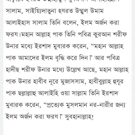
সালাম, সাইয়্যিদাতুনা হযরত উম্মুল উমাম
আলাইহাস সালাম তিনি বলেন, ইলম অর্জন করা
ফরয। মহান আল্লাহ পাক তিনি পবিত্র কুরআন শরীফ
উনার মধ্যে ইরশাদ মুবারক করেন, “মহান আল্লাহ
পাক আমাদের ইলম বৃদ্ধি করে দিন।” আর পবিত্র
হাদীছ শরীফ উনার মধ্যে উল্লেখ আছে, মহান আল্লাহ
পাক উনার হাবীব নূরে মুজাসসাম, হাবীবুল্লাহ হুযূর
পাক ছল্লাল্লাহু আলাইহি ওয়া সাল্লাম তিনি ইরশাদ
মুবারক করেন, “প্রত্যেক মুসলমান নর-নারীর জন্য
ইলম অর্জন করা ফরয।” সুবহানাল্লাহ!