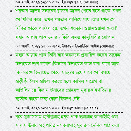
০৪ আগস্ট, ২০২৬ ১২:০০ এএম, ইয়াওমুছ ছুলাছা (মঙ্গলবার)
শয়তান আদম সন্তানের ক্বলবে আসন পেতে বসে থাকে। যখন
সে যিকির করে, তখন শয়তান পালিয়ে যায়। আর যখন সে
যিকির থেকে গাফিল হয়, তখন শয়তান ওয়াসওয়াসা দেয়।”
মহান আল্লাহ পাক উনার যকিরি সমস্ত কামযি়াবীর সোপান।
০৩ আগস্ট, ২০২৬ ১২:০০ এএম, ইয়াওমুল ইছনাইনিল আযীম (সোমবার)
মহান আল্লাহ পাক তিনি যার অন্তরকে প্রসারিত করেন তাকেই
হিদায়েত দান করেন। কিভাবে হিদায়েত লাভ করা যাবে আর
কি কারণে হিদায়েত থেকে মাহরূম হয়ে যাবে সে বিষয়ে
হাক্বীক্বী ইলম হাছিল করতে হলে কামিল শায়েখ বা
আউলিয়ায়ে কিরাম উনাদের ছোহবত মুবারক ইখতিয়ার
ব্যতীত কারো জন্য কোন বিকল্প নেই।
০২ আগস্ট, ২০২৬ ১২:০০ এএম, ইয়াওমুল আহাদ (রোববার)
নূরে মুজাসসাম হাবীবুল্লাহ হুযূর পাক ছল্লাল্লাহু আলাইহি ওয়া
সাল্লাম উনার মহাপবিত্র নসবনামাহ মুবারক দৈনিক পাঠ করা