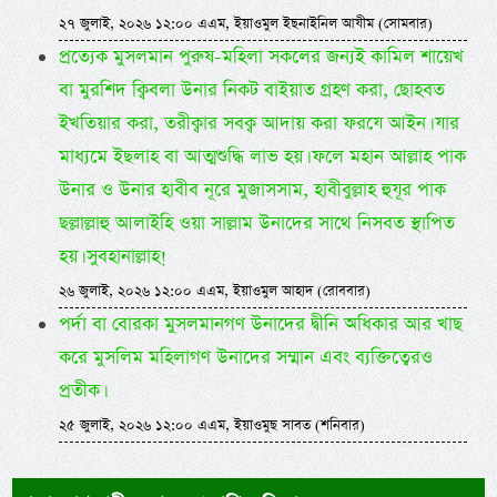
২৭ জুলাই, ২০২৬ ১২:০০ এএম, ইয়াওমুল ইছনাইনিল আযীম (সোমবার)
প্রত্যেক মুসলমান পুরুষ-মহিলা সকলের জন্যই কামিল শায়েখ
বা মুরশিদ ক্বিবলা উনার নিকট বাইয়াত গ্রহণ করা, ছোহবত
ইখতিয়ার করা, তরীক্বার সবক্ব আদায় করা ফরযে আইন। যার
মাধ্যমে ইছলাহ বা আত্মশুদ্ধি লাভ হয়। ফলে মহান আল্লাহ পাক
উনার ও উনার হাবীব নূরে মুজাসসাম, হাবীবুল্লাহ হুযূর পাক
ছল্লাল্লাহু আলাইহি ওয়া সাল্লাম উনাদের সাথে নিসবত স্থাপিত
হয়। সুবহানাল্লাহ!
২৬ জুলাই, ২০২৬ ১২:০০ এএম, ইয়াওমুল আহাদ (রোববার)
পর্দা বা বোরকা মুসলমানগণ উনাদের দ্বীনি অধিকার আর খাছ
করে মুসলিম মহিলাগণ উনাদের সম্মান এবং ব্যক্তিত্বেরও
প্রতীক।
২৫ জুলাই, ২০২৬ ১২:০০ এএম, ইয়াওমুছ সাবত (শনিবার)