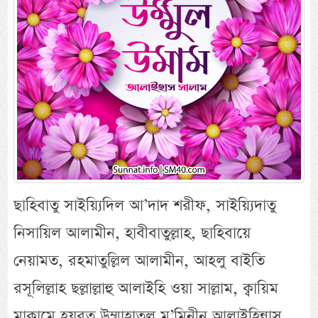
ছাহিবাতু সাইয়্যিদিল আ’দাদ শরীফ, সাইয়্যিদাতু
নিসায়িল আলামীন, হাবীবাতুল্লাহ, ছাহিবায়ে
নেয়ামত, রহমাতুল্লিল আলামীন, আহলু বাইতি
রসূলিল্লাহ ছল্লাল্লাহু আলাইহি ওয়া সাল্লাম, ক্বায়িম
মাক্বামে হযরত উম্মাহাতুল মু’মিনীন আলাইহিন্নাস