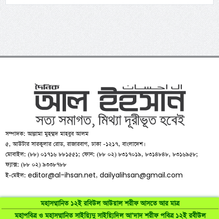
সম্পাদক: আল্লামা মুহম্মদ মাহবুব আলম
৫, আউটার সারকুলার রোড, রাজারবাগ, ঢাকা -১২১৭, বাংলাদেশ।
মোবাইল: (৮৮) ০১৭১৬ ৮৮১৫৫১; ফোন: (৮৮ ০২) ৮৩১৭০১৯, ৮৩১৪৮৪৮, ৮৩১৬৯৫৮;
ফ্যাক্স: (৮৮ ০২) ৯৩৩৮৭৮৮
editor@al-ihsan.net
dailyalihsan@gmail.com
ই-মেইল:
,
মহাসম্মানিত ১২ই রবিউল আউয়াল শরীফ আসতে আর মাত্র
মহাপবিত্র ও মহাসম্মানিত সাইয়্যিদু সাইয়্যিদিল আ’দাদ শরীফ পবিত্র ১২ই রবীউল