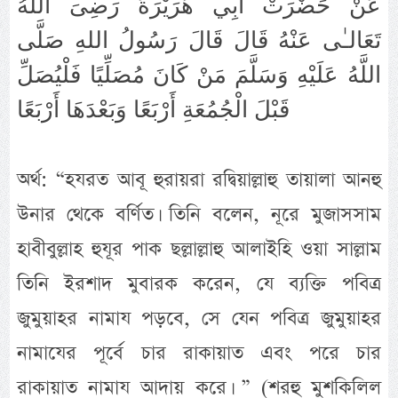
عَنْ حَضْرَتْ أَبِي هُرَيْرَةَ رَضِىَ اللهُ
تَعَالـٰى عَنْهُ قَالَ قَالَ رَسُولُ اللهِ صَلَّى
اللَّهُ عَلَيْهِ وَسَلَّمَ مَنْ كَانَ مُصَلِّيًا فَلْيُصَلِّ
قَبْلَ الْجُمُعَةِ أَرْبَعًا وَبَعْدَهَا أَرْبَعًا
অর্থ: “হযরত আবূ হুরায়রা রদ্বিয়াল্লাহু তায়ালা আনহু
উনার থেকে বর্ণিত। তিনি বলেন, নূরে মুজাসসাম
হাবীবুল্লাহ হুযূর পাক ছল্লাল্লাহু আলাইহি ওয়া সাল্লাম
তিনি ইরশাদ মুবারক করেন, যে ব্যক্তি পবিত্র
জুমুয়াহর নামায পড়বে, সে যেন পবিত্র জুমুয়াহর
নামাযের পূর্বে চার রাকায়াত এবং পরে চার
রাকায়াত নামায আদায় করে। ” (শরহু মুশকিলিল