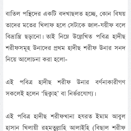
বাতিল পন্থিদের একটি বদখাছলত হচ্ছে, কোন বিষয়
তাদের মতের খিলাফ হলে সেটাকে জাল-যয়ীফ বলে
বিভ্রান্ত্রি ছড়ানো। তাই নিম্নে উল্লেখিত পবিত্র হাদীছ
শরীফসমূহ উনাদের প্রথম হাদীছ শরীফ উনার সনদ
নিয়ে আলোচনা করা হলো-
এই পবিত্র হাদীছ শরীফ উনার বর্ণনাকারীগণ
সকলেই হলেন ‘ছিক্বাহ’ বা নির্ভরযোগ্য।
এই পবিত্র হাদীছ শরীফখানা হযরত ইমাম আবুল
হাসান খিলায়ী রহমতুল্লাহি আলাইহি (বিছাল শরীফ