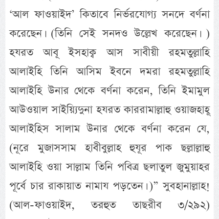
‘আল ফাওয়াইদ’ কিতাবে নির্ভরযোগ্য সনদে বর্ণনা
করেছেন। (তিনি সেই সনদও উল্লেখ করেছেন। )
হযরত আবূ ইসহাক্ব আস সাবীয়ী রহমতুল্লাহি
আলাইহি তিনি আসিম ইবনে দমরা রহমতুল্লাহি
আলাইহি উনার থেকে বর্ণনা করেন, তিনি ইমামুল
আউওয়াল সাইয়্যিদুনা হযরত কাররামাল্লাহু ওয়াজহাহূ
আলাইহিস সালাম উনার থেকে বর্ণনা করেন যে,
(নূরে মুজাসসাম হাবীবুল্লাহ হুযূর পাক ছল্লাল্লাহু
আলাইহি ওয়া সাল্লাম তিনি পবিত্র ছলাতুল জুমুয়াহর
পূর্বে চার রাকায়াত নামায পড়তেন। )” সুবহানাল্লাহ!
(আল-ফাওয়াইদ, তরহুত তাছরীব ৩/২৯২)