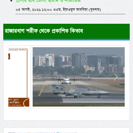
প্রাণীর ছবি তোলা হারাম ও নাজায়িজ
০৫ আগস্ট, ২০২৬ ১২:০০ এএম, ইয়াওমুল আরবিয়া (বুধবার)
রাজারবাগ শরীফ থেকে প্রকাশিত কিতাব
Previous
Next