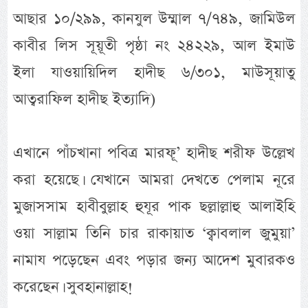
আছার ১০/২৯৯, কানযুল উম্মাল ৭/৭৪৯, জামিউল
কাবীর লিস সূয়ূতী পৃষ্ঠা নং ২৪২২৯, আল ইমাউ
ইলা যাওয়ায়িদিল হাদীছ ৬/৩০১, মাউসূয়াতু
আত্বরাফিল হাদীছ ইত্যাদি)
এখানে পাঁচখানা পবিত্র মারফূ’ হাদীছ শরীফ উল্লেখ
করা হয়েছে। যেখানে আমরা দেখতে পেলাম নূরে
মুজাসসাম হাবীবুল্লাহ হুযূর পাক ছল্লাল্লাহু আলাইহি
ওয়া সাল্লাম তিনি চার রাকায়াত ‘ক্বাবলাল জুমুয়া’
নামায পড়েছেন এবং পড়ার জন্য আদেশ মুবারকও
করেছেন। সুবহানাল্লাহ!