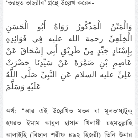
‘তরহুত তাছরীব’ গ্রন্থে উল্লেখ করেন-
وَالْمَتْنُ الْمَذْكُورُ رَوَاهُ أَبُو الْحَسَنِ
الْخِلَعِيِّ رحمة الله عليه فِي فَوَائِدِهِ
بِإِسْنَادٍ جَيِّدٍ مِنْ طَرِيْقِ أَبِي إِسْحَاقَ عَنْ
عَاصِمِ بْنِ ضَمْرَةَ عَنْ سَيِّدِنَا حَضْرَتْ
عَلِيٍّ عليه السلام عَنِ النَّبِيِّ صَلَّى اللَّهُ
عَلَيْهِ وَسَلَّمَ
অর্থ: “আর এই উল্লেখিত মতন বা মূলভাষ্যটুকু
হযরত ইমাম আবুল হাসান খিলায়ী রহমতুল্লাহি
আলাইহি (বিছাল শরীফ ৪৯২ হিজরী) তিনি উনার