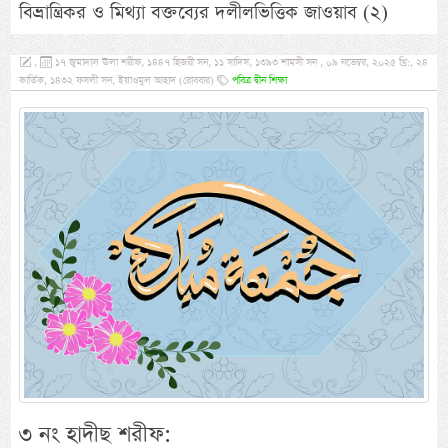
বিভ্রান্ত্রিকর ও মিথ্যা বক্তব্যের দলীলভিত্তিক জাওয়াব (২)
,
১৭ জুমাদাল ঊলা শরীফ, ১৪৪৭ হিজরী সন, ১১ সাদিস, ১৩৯৩ শামসী সন , ০৯ নভেম্বর, ২০২৫ খ্রি:, ২৪
কার্তিক, ১৪৩২ ফসলী সন, ইয়াওমুল আহাদ (রোববার)
পবিত্র দ্বীন শিক্ষা
৩ নং হাদীছ শরীফ: