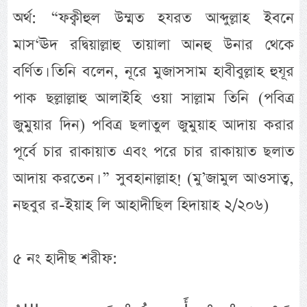
অর্থ: “ফক্বীহুল উম্মত হযরত আব্দুল্লাহ ইবনে
মাস‘ঊদ রদ্বিয়াল্লাহু তায়ালা আনহু উনার থেকে
বর্ণিত। তিনি বলেন, নূরে মুজাসসাম হাবীবুল্লাহ হুযূর
পাক ছল্লাল্লাহু আলাইহি ওয়া সাল্লাম তিনি (পবিত্র
জুমুয়ার দিন) পবিত্র ছলাতুল জুমুয়াহ আদায় করার
পূর্বে চার রাকায়াত এবং পরে চার রাকায়াত ছলাত
আদায় করতেন। ” সুবহানাল্লাহ! (মু’জামুল আওসাত্ব,
নছবুর র-ইয়াহ লি আহাদীছিল হিদায়াহ ২/২০৬)
৫ নং হাদীছ শরীফ: