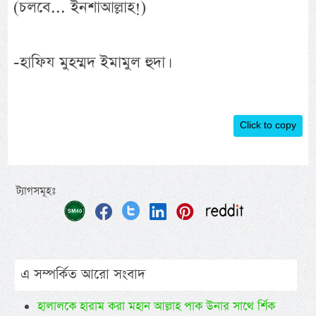
(চলবে... ইনশাআল্লাহ!)
-হাফিয মুহম্মদ ইমামুল হুদা।
Click to copy
ট্যাগসমূহঃ
এ সম্পর্কিত আরো সংবাদ
হালালকে হারাম করা মহান আল্লাহ পাক উনার সাথে র্শিক