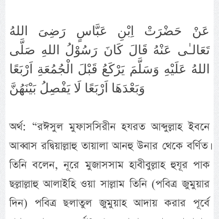
عَنْ حَضْرَتْ اِبْنِ عَبَّاسٍ رَضِىَ اللهُ
تَعَالـٰى عَنْهُ قَالَ كَانَ رَسُوْلُ اللهِ صَلَّى
اللهُ عَلَيْهِ وَسَلَّمَ يَرْكَعُ قَبْلَ الْجُمُعَةِ اَرْبَعًا
وَبَعْدَهَا اَرْبَعًا لَا يَفْصِلُ بَيْنَهُنَّ
অর্থ: “রঈসুল মুফাসসিরীন হযরত আব্দুল্লাহ ইবনে
আব্বাস রদ্বিয়াল্লাহু তায়ালা আনহু উনার থেকে বর্ণিত।
তিনি বলেন, নূরে মুজাসসাম হাবীবুল্লাহ হুযূর পাক
ছল্লাল্লাহু আলাইহি ওয়া সাল্লাম তিনি (পবিত্র জুমুয়ার
দিন) পবিত্র ছলাতুল জুমুয়াহ আদায় করার পূর্বে