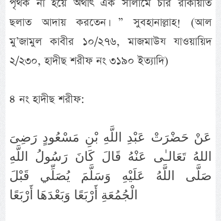
পৃথক না হয়ে অর্থাৎ এক সালামে চার রাকায়াত
ছলাত আদায় করতেন। ” সুবহানাল্লাহ! (আল
মু’জামুল কাবীর ১০/২৭৬, মাজমাউয যাওয়ায়িদ
২/২৩০, হাদীছ শরীফ নং ৩১৯০ ইত্যাদি)
৪ নং হাদীছ শরীফ:
عَنْ حَضْرَتْ عَبْدِ اللَّهِ بْنِ مَسْعُودٍ رَضِىَ
اللهُ تَعَالـٰى عَنْهُ قَالَ كَانَ رَسُولُ اللَّهِ
صَلَّى اللَّهُ عَلَيْهِ وَسَلَّمَ يُصَلِّي قَبْلَ
الْجُمُعَةِ أَرْبَعًا وَبَعْدَهَا أَرْبَعًا