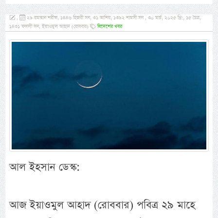
,
২৯ রমাদ্বান শরীফ, ১৪৪৬ হিজরী সন, ৩১ আশির, ১৩৯২ শামসী সন , ৩০ মার্চ, ২০২৫ খ্রি:, ১৫ চৈত্র,
১৪৩১ ফসলী সন, ইয়াওমুল আহাদ (রোববার)
বিদেশের খবর
আল ইহসান ডেস্ক:
আজ ইয়াওমুল আহাদ (রোববার) পবিত্র ২৯ মাহে