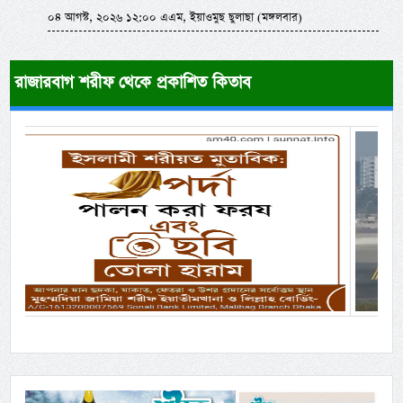
০৪ আগস্ট, ২০২৬ ১২:০০ এএম, ইয়াওমুছ ছুলাছা (মঙ্গলবার)
রাজারবাগ শরীফ থেকে প্রকাশিত কিতাব
Previous
Next