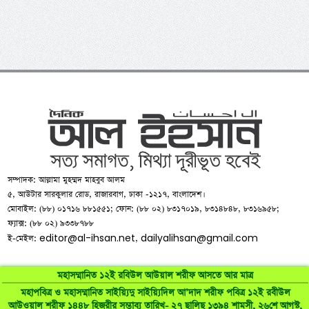
সম্পাদক: আল্লামা মুহম্মদ মাহবুব আলম
৫, আউটার সারকুলার রোড, রাজারবাগ, ঢাকা -১২১৭, বাংলাদেশ।
মোবাইল: (৮৮) ০১৭১৬ ৮৮১৫৫১; ফোন: (৮৮ ০২) ৮৩১৭০১৯, ৮৩১৪৮৪৮, ৮৩১৬৯৫৮;
ফ্যাক্স: (৮৮ ০২) ৯৩৩৮৭৮৮
editor@al-ihsan.net
dailyalihsan@gmail.com
ই-মেইল:
,
মহাসম্মানিত ১২ই রবিউল আউয়াল শরীফ আসতে আর মাত্র
মহাপবিত্র ও মহাসম্মানিত সাইয়্যিদু সাইয়্যিদিল আ’দাদ শরীফ পবিত্র ১২ই রবীউল
আউওয়াল শরীফ ১৪৪৮ হিজরীর সম্ভাব্য তারিখ- ২৭ ছালিছ ১৩৯৪ শামসী, ২৬শে আগস্ট,
©
al-ihsan.net
2007-2026. All Rights Reserved | Developed by: