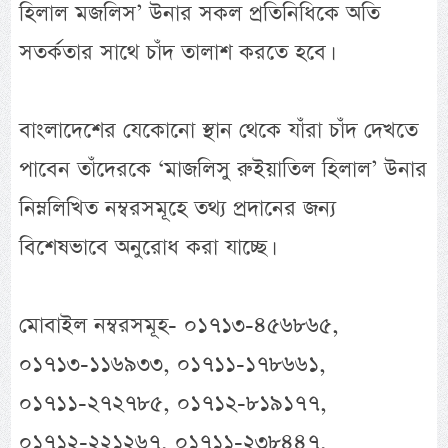
হিলাল মজলিস’ উনার সকল প্রতিনিধিকে অতি
সতর্কতার সাথে চাঁদ তালাশ করতে হবে।
বাংলাদেশের যেকোনো স্থান থেকে যাঁরা চাঁদ দেখতে
পাবেন তাঁদেরকে ‘মাজলিসু রুইয়াতিল হিলাল’ উনার
নিম্নলিখিত নম্বরসমূহে তথ্য প্রদানের জন্য
বিশেষভাবে অনুরোধ করা যাচ্ছে।
মোবাইল নম্বরসমূহ- ০১৭১৩-৪৫৬৮৬৫,
০১৭১৩-১১৬৯৩৩, ০১৭১১-১৭৮৬৬১,
০১৭১১-২৭২৭৮৫, ০১৭১২-৮১৯১৭৭,
০১৭১২-২২১২৬৭, ০১৭১১-২৩৮৪৪৭,