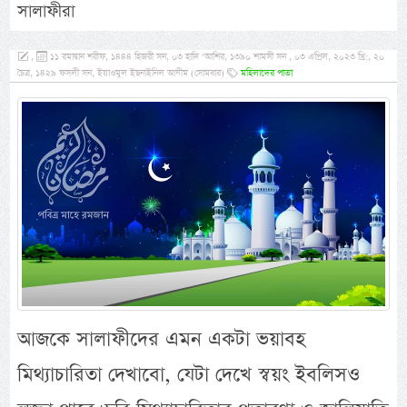
সালাফীরা
,
১১ রমাদ্বান শরীফ, ১৪৪৪ হিজরী সন, ০৩ হাদি ‘আশির, ১৩৯০ শামসী সন , ০৩ এপ্রিল, ২০২৩ খ্রি:, ২০
চৈত্র, ১৪২৯ ফসলী সন, ইয়াওমুল ইছনাইনিল আযীম (সোমবার)
মহিলাদের পাতা
আজকে সালাফীদের এমন একটা ভয়াবহ
মিথ্যাচারিতা দেখাবো, যেটা দেখে স্বয়ং ইবলিসও