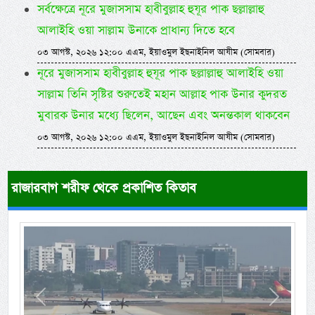
সর্বক্ষেত্রে নূরে মুজাসসাম হাবীবুল্লাহ হুযূর পাক ছল্লাল্লাহু
আলাইহি ওয়া সাল্লাম উনাকে প্রাধান্য দিতে হবে
০৩ আগস্ট, ২০২৬ ১২:০০ এএম, ইয়াওমুল ইছনাইনিল আযীম (সোমবার)
নূরে মুজাসসাম হাবীবুল্লাহ হুযূর পাক ছল্লাল্লাহু আলাইহি ওয়া
সাল্লাম তিনি সৃষ্টির শুরুতেই মহান আল্লাহ পাক উনার কুদরত
মুবারক উনার মধ্যে ছিলেন, আছেন এবং অনন্তকাল থাকবেন
০৩ আগস্ট, ২০২৬ ১২:০০ এএম, ইয়াওমুল ইছনাইনিল আযীম (সোমবার)
রাজারবাগ শরীফ থেকে প্রকাশিত কিতাব
Previous
Next