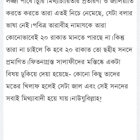
লজ্জা পাবে। চুরি মিথ্যাচারিতার প্রতারণা ও জালিয়াতি
করতে করতে তারা এতই নিচে নেমেছে, যেটা বলার
ভাষা নেই। পবিত্র তারাবীহ নামাযকে তারা
কোনোভাবেই ২০ রাকাত মানতে পারছে না। কিন্তু
তারা না চাইলে কি হবে ২০ রাকাত তো ছহীহ সনদে
প্রমাণিত। ফিতনাগ্রস্ত সালাফীদের মস্তিষ্কে একটা
বিষয় ঢুকিয়ে দেয়া হয়েছে- কোনো কিছু তাদের
মতের খিলাফ হলেই সেটা জাল এবং সেই সনদের
সবাই মিথ্যাবাদী হয়ে যায়। নাউযুবিল্লাহ!