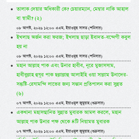
তালাক দেয়ার অধিকারী কে? চেয়ারম্যান, মেম্বার নাকি আহাল
বা স্বামী? (২)
০৮ আগস্ট, ২০২৬ ১২:০০ এএম, ইয়াওমুছ সাবত (শনিবার)
ইখলাছ অর্জন করা ফরজ; ইখলাছ ছাড়া ইবাদত-বন্দেগী কবুল
হয় না
০৮ আগস্ট, ২০২৬ ১২:০০ এএম, ইয়াওমুছ সাবত (শনিবার)
মহান আল্লাহ পাক এবং উনার হাবীব, নূরে মুজাসসাম,
হাবীবুল্লাহ হুযূর পাক ছল্লাল্লাহু আলাইহি ওয়া সাল্লাম উনাদের-
সন্তুষ্টি-রেযামন্দি লাভের জন্য সন্তান প্রতিপালন করা সুন্নত
(৬)
০৭ আগস্ট, ২০২৬ ১২:০০ এএম, ইয়াওমুল জুমুয়াহ (শুক্রবার)
একখানা মহাসম্মানিত সুন্নাত মুবারক আমল করলে, মহান
আল্লাহ পাক উনার পক্ষ থেকে ৪টি নিয়ামত মুবারক
০৭ আগস্ট, ২০২৬ ১২:০০ এএম, ইয়াওমুল জুমুয়াহ (শুক্রবার)