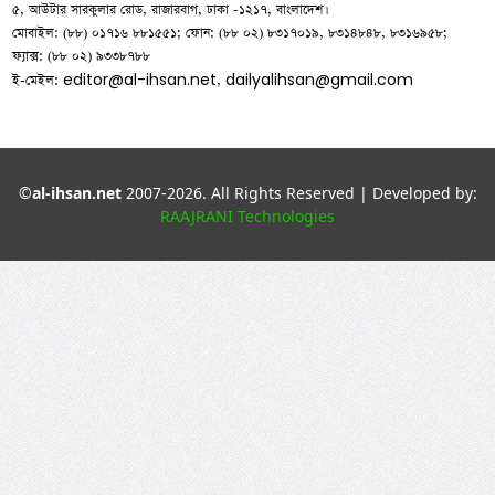
৫, আউটার সারকুলার রোড, রাজারবাগ, ঢাকা -১২১৭, বাংলাদেশ।
মোবাইল: (৮৮) ০১৭১৬ ৮৮১৫৫১; ফোন: (৮৮ ০২) ৮৩১৭০১৯, ৮৩১৪৮৪৮, ৮৩১৬৯৫৮;
ফ্যাক্স: (৮৮ ০২) ৯৩৩৮৭৮৮
editor@al-ihsan.net
dailyalihsan@gmail.com
ই-মেইল:
,
©
al-ihsan.net
2007-2026. All Rights Reserved | Developed by:
RAAJRANI Technologies