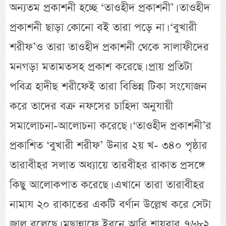
অন্যতম প্রকাশনী হচ্ছে ‘তাওহীদ প্রকাশনী’। তাওহীদ
প্রকাশনী ছাড়া কোনো বই তারা পড়ে না। ‘বুখারী
শরীফ’ও তারা তাওহীদ প্রকাশনী থেকে সালাফীদের
মনগড়া মতামতসহ প্রকাশ করেছে। প্রায় প্রতিটা
পবিত্র হাদীছ শরীফেই তারা বিভিন্ন টিকা সংযোজন
করে তাদের বক্র নফসের চাহিদা অনুযায়ী
সমালোচনা-আলোচনা করেছে। ‘তাওহীদ প্রকাশনী’র
প্রকাশিত ‘বুখারী শরীফ’ উনার ২য় খ- ৩৪০ পৃষ্ঠার
তারাবীহর সলাত অধ্যায়ে তারবীহর রাকাত প্রসঙ্গে
কিছু আলোকপাত করেছে। এখানে তারা তারাবীহর
নামায ২০ রাকাতের একটি বর্ণান উল্লেখ করে সেটা
জাল বলেছে। মুছান্নাফে ইবনে আবি শায়বার ৭৬৮২