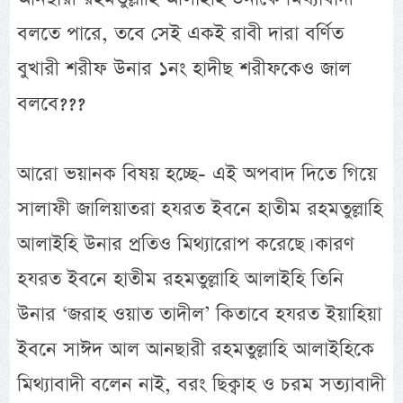
বলতে পারে, তবে সেই একই রাবী দারা বর্ণিত
বুখারী শরীফ উনার ১নং হাদীছ শরীফকেও জাল
বলবে???
আরো ভয়ানক বিষয় হচ্ছে- এই অপবাদ দিতে গিয়ে
সালাফী জালিয়াতরা হযরত ইবনে হাতীম রহমতুল্লাহি
আলাইহি উনার প্রতিও মিথ্যারোপ করেছে। কারণ
হযরত ইবনে হাতীম রহমতুল্লাহি আলাইহি তিনি
উনার ‘জরাহ ওয়াত তাদীল’ কিতাবে হযরত ইয়াহিয়া
ইবনে সাঈদ আল আনছারী রহমতুল্লাহি আলাইহিকে
মিথ্যাবাদী বলেন নাই, বরং ছিক্বাহ ও চরম সত্যাবাদী