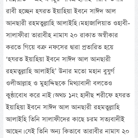
রাবী হচ্ছেন হযরত ইয়াহিয়া ইবনে সাঈদ আল
আনছারী রহমতুল্লাহি আলাইহি। মহাজালিয়াত ওহাবী-
সালাফীরা তারাবীহ নামায ২০ রাকাত অস্বীকার
করতে গিয়ে বক্র নফসের দ্বারা প্রতারিত হয়ে
‘হযরত ইয়াহিয়া ইবনে সাঈদ আল আনছারী
রহমতুল্লাহি আলাইহি’ উনার মতো মহান বুযুর্গ
ওলীআল্লাহ ও মুহাদ্দিছকে মিথ্যাবাদী বলতেও
কুন্ঠাবোধ করে নাই। অথচ ১নং হাদীছ শরীফে হযরত
ইয়াহিয়া ইবনে সাঈদ আল আনছারী রহমতুল্লাহি
আলাইহি তিনি সালাফীদের কাছে চরম সত্যবাদীই
আছেন। যেই তিনি অন্য কিতাবে তারাবীর নামায ২০