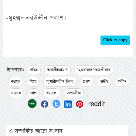
-মুহম্মদ নূরউদ্দীন পলাশ।
Click to copy
ট্যাগসমূহঃ
পবিত্র
তারাবীহনামায
‘২০রাকাত’কেঅস্বীকার
করতে
গিয়ে
‘বুখারীশরীফ’উনার
প্রথম
হাদীছ
শরীফ
উনাকে
জাল
বানালো
সালাফীরা
এ সম্পর্কিত আরো সংবাদ