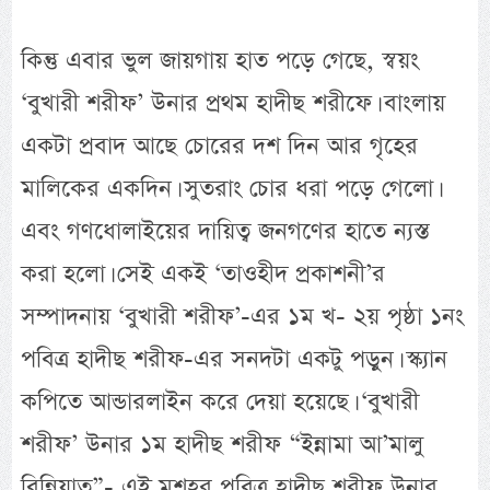
কিন্তু এবার ভুল জায়গায় হাত পড়ে গেছে, স্বয়ং
‘বুখারী শরীফ’ উনার প্রথম হাদীছ শরীফে। বাংলায়
একটা প্রবাদ আছে চোরের দশ দিন আর গৃহের
মালিকের একদিন। সুতরাং চোর ধরা পড়ে গেলো।
এবং গণধোলাইয়ের দায়িত্ব জনগণের হাতে ন্যস্ত
করা হলো। সেই একই ‘তাওহীদ প্রকাশনী’র
সম্পাদনায় ‘বুখারী শরীফ’-এর ১ম খ- ২য় পৃষ্ঠা ১নং
পবিত্র হাদীছ শরীফ-এর সনদটা একটু পড়ুন। স্ক্যান
কপিতে আন্ডারলাইন করে দেয়া হয়েছে। ‘বুখারী
শরীফ’ উনার ১ম হাদীছ শরীফ “ইন্নামা আ’মালু
বিন্নিয়াত”- এই মশহূর পবিত্র হাদীছ শরীফ উনার