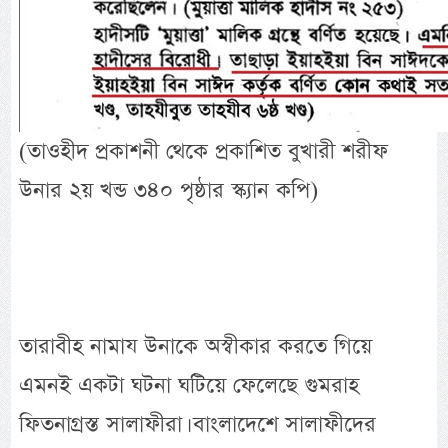
(তাওহীদ প্রকাশনী থেকে প্রকাশিত বুখারী শরীফ
উনার ২য় খন্ড ৩৪০ পৃষ্ঠার স্ক্যান কপি)
তারাবীহ নামায উনাকে অস্বীকার করতে গিয়ে
এমনই একটা ঘটনা ঘটিয়ে ফেলেছে গুমরাহ
ফিতনাগ্রস্ত সালাফীরা। বাংলাদেশে সালাফীদের