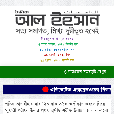
ইয়াওমুল আহাদ (রোববার)
২৫ ছফর শরীফ, ১৪৪৮ হিজরী সন
১০ ছালিছ, ১৩৯৪ শামসী সন
০৯ আগস্ট, ২০২৬ খ্রি:
২৫ শ্রাবণ, ১৪৩৩ ফসলী সন
নামাজের সময়সুচি দেখুন
এলিভেটেড এক্সপ্রেসওয়ের পিলারে দো
পবিত্র তারাবীহ নামায ‘২০ রাকাত’কে অস্বীকার করতে গিয়ে
‘বুখারী শরীফ’ উনার প্রথম হাদীছ শরীফ উনাকে জাল বানালো