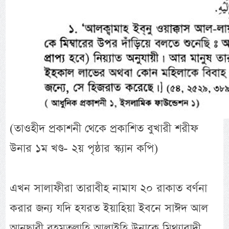
(তাওহীদ প্রকাশনী থেকে প্রকাশিত বুখারী শরীফ
উনার ১ম খণ্ড- ২য় পৃষ্ঠার স্ক্যান কপি)
এখন সালাফীরা তারাবীহ নামায ২০ রাকাত বর্ণনা
করার জন্য যদি হযরত ইয়াহিয়া ইবনে সাঈদ আল
আনছারী রহমতুল্লাহি আলাইহি উনাকে মিথ্যাবাদী