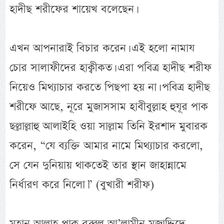
হাদীছ শরীফের শায়েখ বলেছেন।
এখন আপনারাই বিচার করেন। এই হলো নামায
চোর সালাফীদের হাক্বীকত। এরা পবিত্র হাদীছ শরীফ
নিয়েও মিথ্যাচার করতে পিছপা হয় না। পবিত্র হাদীছ
শরীফে আছে, নূরে মুজাসসাম হাবীবুল্লাহ হুযূর পাক
ছল্লাল্লাহু আলাইহি ওয়া সাল্লাম তিনি ইরশাদ মুবারক
করেন, “যে ব্যক্তি আমার নামে মিথ্যাচার করলো,
সে যেন দুনিয়ায় থাকতেই তার স্থান জাহান্নামে
নির্ধারণ করে নিলো।” (বুখারী শরীফ)
মহান আল্লাহ পাক রব্বুল আ’লামীন মুজাদ্দিদে