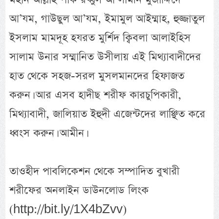
আ’যম, গাউছুল আ’যম, ইমামুল আইম্মাহ, হুজ্জাতুল
ইসলাম মামদূহ হযরত মুর্শিদ ক্বিবলা আলাইহিস
সালাম উনার সম্মানিত উসীলায় এই মিথ্যাবাদীদের
হাত থেকে সহজ-সরল মুসলমানদের হিফাজত
করুন। আর এসব হাদীছ শরীফ কারচুপিকারী,
মিথ্যাবাদী, জালিয়াত ইহুদী এজেন্টদের লাঞ্ছিত করে
ধ্বংস করুন। আমীন।
তাওহীদ পাবলিকেশন থেকে সম্পাদিত বুখারী
শরীফের অনলাইন ডাউনলোড লিংক
(http://bit.ly/1X4bZvv)