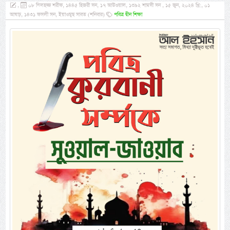
,
০৮ যিলহজ্জ শরীফ, ১৪৪৫ হিজরী সন, ১৭ আউওয়াল, ১৩৯২ শামসী সন , ১৫ জুন, ২০২৪ খ্রি:, ০১
আষাঢ়, ১৪৩১ ফসলী সন, ইয়াওমুছ সাবত (শনিবার)
পবিত্র দ্বীন শিক্ষা