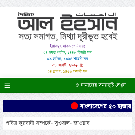
ইয়াওমুছ সাবত (শনিবার)
২৪ ছফর শরীফ, ১৪৪৮ হিজরী সন
০৯ ছালিছ, ১৩৯৪ শামসী সন
০৮ আগস্ট, ২০২৬ খ্রি:
২৪ শ্রাবণ, ১৪৩৩ ফসলী সন
নামাজের সময়সুচি দেখুন
বাংলাদেশের ৫০ হাজার এক
পবিত্র কুরবানী সম্পর্কে- সুওয়াল- জাওয়াব