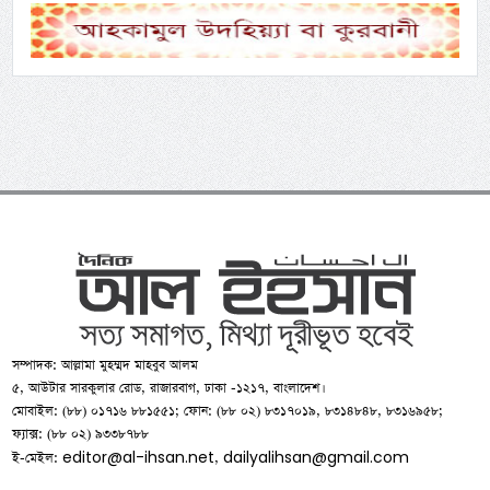
সম্পাদক: আল্লামা মুহম্মদ মাহবুব আলম
৫, আউটার সারকুলার রোড, রাজারবাগ, ঢাকা -১২১৭, বাংলাদেশ।
মোবাইল: (৮৮) ০১৭১৬ ৮৮১৫৫১; ফোন: (৮৮ ০২) ৮৩১৭০১৯, ৮৩১৪৮৪৮, ৮৩১৬৯৫৮;
ফ্যাক্স: (৮৮ ০২) ৯৩৩৮৭৮৮
editor@al-ihsan.net
dailyalihsan@gmail.com
ই-মেইল:
,