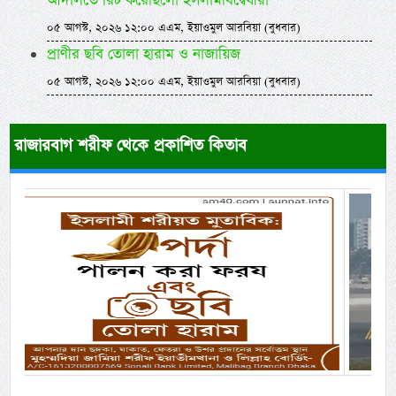
আদালতে রিট করেছিলো ইসলামবিদ্বেষীরা
০৫ আগস্ট, ২০২৬ ১২:০০ এএম, ইয়াওমুল আরবিয়া (বুধবার)
প্রাণীর ছবি তোলা হারাম ও নাজায়িজ
০৫ আগস্ট, ২০২৬ ১২:০০ এএম, ইয়াওমুল আরবিয়া (বুধবার)
রাজারবাগ শরীফ থেকে প্রকাশিত কিতাব
Previous
Next