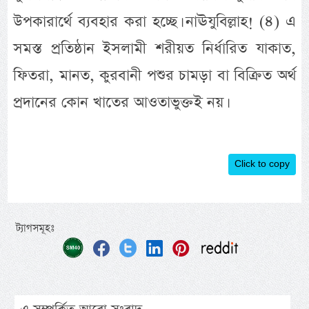
উপকারার্থে ব্যবহার করা হচ্ছে। নাঊযুবিল্লাহ! (৪) এ
সমস্ত প্রতিষ্ঠান ইসলামী শরীয়ত নির্ধারিত যাকাত,
ফিতরা, মানত, কুরবানী পশুর চামড়া বা বিক্রিত অর্থ
প্রদানের কোন খাতের আওতাভুক্তই নয়।
Click to copy
ট্যাগসমূহঃ