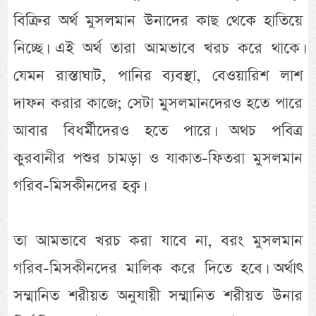
বিক্রির অর্থ মুসলমান উনাদের কাছ থেকে হাতিয়ে
নিচ্ছে। এই অর্থ তারা আমভাবে খরচ করে থাকে।
যেমন রাস্তাঘাট, পানির ব্যবস্থা, বেওয়ারিশ লাশ
দাফন করার কাজে; সেটা মুসলমানদেরও হতে পারে
আবার বিধর্মীদেরও হতে পারে। অথচ পবিত্র
কুরবানীর পশুর চামড়া ও যাকাত-ফিতরা মুসলমান
গরিব-মিসকীনদের হক্ব।
তা আমভাবে খরচ করা যাবে না, বরং মুসলমান
গরিব-মিসকীনদের মালিক করে দিতে হবে। অর্থাৎ
সম্মানিত শরীয়ত অনুযায়ী সম্মানিত শরীয়ত উনার