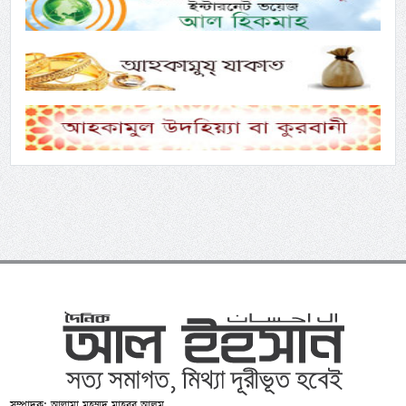
সম্পাদক: আল্লামা মুহম্মদ মাহবুব আলম