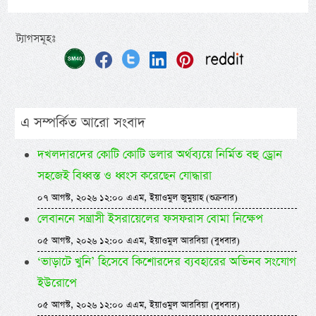
ট্যাগসমূহঃ
এ সম্পর্কিত আরো সংবাদ
দখলদারদের কোটি কোটি ডলার অর্থব্যয়ে নির্মিত বহু ড্রোন
সহজেই বিধ্বস্ত ও ধ্বংস করেছেন যোদ্ধারা
০৭ আগস্ট, ২০২৬ ১২:০০ এএম, ইয়াওমুল জুমুয়াহ (শুক্রবার)
লেবাননে সন্ত্রাসী ইসরায়েলের ফসফরাস বোমা নিক্ষেপ
০৫ আগস্ট, ২০২৬ ১২:০০ এএম, ইয়াওমুল আরবিয়া (বুধবার)
‘ভাড়াটে খুনি’ হিসেবে কিশোরদের ব্যবহারের অভিনব সংযোগ
ইউরোপে
০৫ আগস্ট, ২০২৬ ১২:০০ এএম, ইয়াওমুল আরবিয়া (বুধবার)