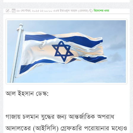
,
২৮ সেপ্টেম্বর, ২০২৫ ১২:০০:০০ এএম ইয়াওমুল আহাদ (রোববার)
বিদেশের খবর
আল ইহসান ডেস্ক:
গাজায় চলমান যুদ্ধের জন্য আন্তর্জাতিক অপরাধ
আদালতের (আইসিসি) গ্রেফতারি পরোয়ানার মধ্যেও