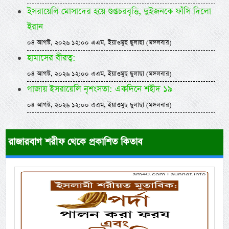
ইসরায়েলি মোসাদের হয়ে গুপ্তচরবৃত্তি, দুইজনকে ফাঁসি দিলো
ইরান
০৪ আগস্ট, ২০২৬ ১২:০০ এএম, ইয়াওমুছ ছুলাছা (মঙ্গলবার)
হামাসের বীরত্ব:
০৪ আগস্ট, ২০২৬ ১২:০০ এএম, ইয়াওমুছ ছুলাছা (মঙ্গলবার)
গাজায় ইসরায়েলি নৃশংসতা: একদিনে শহীদ ১৯
০৪ আগস্ট, ২০২৬ ১২:০০ এএম, ইয়াওমুছ ছুলাছা (মঙ্গলবার)
রাজারবাগ শরীফ থেকে প্রকাশিত কিতাব
Previous
Next