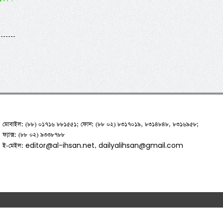
মোবাইল: (৮৮) ০১৭১৬ ৮৮১৫৫১; ফোন: (৮৮ ০২) ৮৩১৭০১৯, ৮৩১৪৮৪৮, ৮৩১৬৯৫৮;
ফ্যাক্স: (৮৮ ০২) ৯৩৩৮৭৮৮
editor@al-ihsan.net
dailyalihsan@gmail.com
ই-মেইল:
,
hnologies