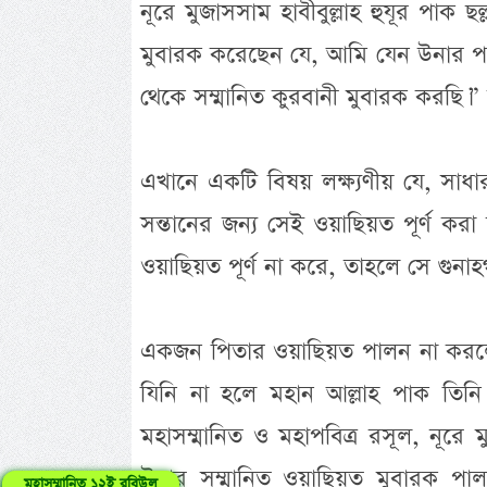
নূরে মুজাসসাম হাবীবুল্লাহ হুযূর পাক ছ
মুবারক করেছেন যে, আমি যেন উনার পক্
থেকে সম্মানিত কুরবানী মুবারক করছি।” স
এখানে একটি বিষয় লক্ষ্যণীয় যে, সা
সন্তানের জন্য সেই ওয়াছিয়ত পূর্ণ করা 
ওয়াছিয়ত পূর্ণ না করে, তাহলে সে গুনাহ
একজন পিতার ওয়াছিয়ত পালন না করলে সন
যিনি না হলে মহান আল্লাহ পাক তিনি
মহাসম্মানিত ও মহাপবিত্র রসূল, নূরে মুজ
উনার সম্মানিত ওয়াছিয়ত মুবারক প
মহাসম্মানিত ১২ই রবিউল