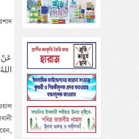
ইরশাদ
عَنْ 
اللهُ 
উওয়াল
রবানী
রেন,