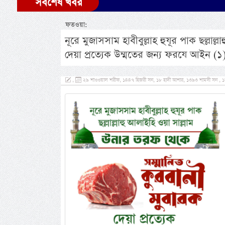
সর্বশেষ খবর
ফতওয়া:
নূরে মুজাসসাম হাবীবুল্লাহ হুযূর পাক ছল্লা
দেয়া প্রত্যেক উম্মতের জন্য ফরযে আইন (১
,
২৯ শাওওয়াল শরীফ, ১৪৪৭ হিজরী সন, ১৮ হাদী আশার, ১৩৯৩ শামসী সন , ১৮ 