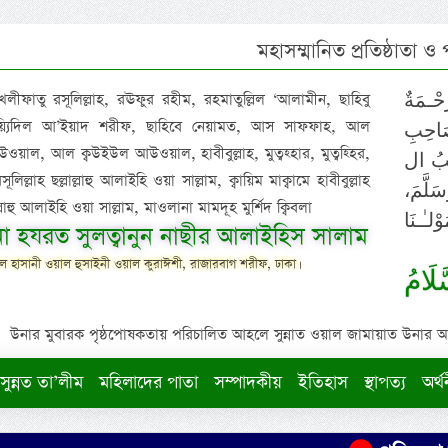
মহাসম্মানিত প্রতিষ্ঠাতা ও
 খলীফাতু রসূলিল্লাহ, রঊফুর রহীম, রহমাতুল্লিল ‘আলামীন, ছাহিবু
حْـمَةٌ
াইয়্যিদিল আ’ইয়াদ শরীফ, ছাহিবে নেয়ামত, আস সাফফাহ, আল
صَاحِبِ
ওয়াল, আল ক্বউইউল আউওয়াল, হাবীবুল্লাহ, মুত্বহ্হার, মুত্বহ্হির,
ِيْبُ ال
িল্লাহ ছল্লাল্লাহু আলাইহি ওয়া সাল্লাম, ক্বায়িম মাক্বামে হাবীবুল্লাহ
سَلَّمَ
াল্লাহু আলাইহি ওয়া সাল্লাম, মাওলানা মামদূহ মুর্শিদ ক্বিবলা
لـٰـنَا
ুনা হযরত সুলত্বানুন নাছীর আলাইহিস সালাম
 হাসানী ওয়াল হুসাইনী ওয়াল কুরাঈশী, রাজারবাগ শরীফ, ঢাকা।
لَامُ
উনার মুবারক পৃষ্ঠপোষকতায় পরিচালিত আহলে সুন্নাত ওয়াল জামায়াত উনার আক্বীদ
সুন্নত তা’লীম
মহিলাদের পাতা
সম্পাদকীয়
ইতিহাস
স্থাপত্য
অর্থ