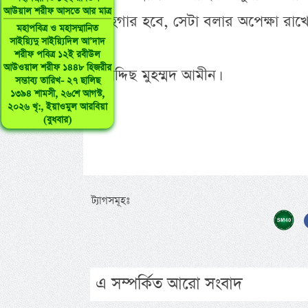
আউয়াল শরীফ আসতে আর মাত্র
গুনাহগার হবে, সেটা বলার অপেক্ষা রাখে
মহাপবিত্র ও মহাসম্মানিত
সাইয়্যিদু সাইয়্যিদিল আ’দাদ
শরীফ পবিত্র ১২ই রবীউল
আউওয়াল শরীফ ১৪৪৮ হিজরীর
-মুহাদ্দিছ মুহম্মদ আমীন।
সম্ভাব্য তারিখ- ২৭ ছালিছ
১৩৯৪ শামসী, ২৬শে আগস্ট,
২০২৬ খৃ:, ইয়াওমুল আরবিয়া
(বুধবার)
ট্যাগসমূহঃ
এ সম্পর্কিত আরো সংবাদ