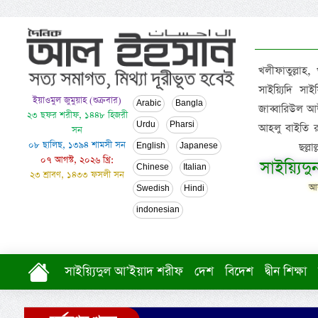
খলীফাতুল্লাহ,
সাইয়্যিদি স
ইয়াওমুল জুমুয়াহ (শুক্রবার)
Arabic
Bangla
জাব্বারিউল আউ
২৩ ছফর শরীফ, ১৪৪৮ হিজরী
Urdu
Pharsi
আহলু বাইতি রসূল
সন
০৮ ছালিছ, ১৩৯৪ শামসী সন
ছল্ল
English
Japanese
০৭ আগস্ট, ২০২৬ খ্রি:
সাইয়্যিদ
Chinese
Italian
২৩ শ্রাবণ, ১৪৩৩ ফসলী সন
আল
Swedish
Hindi
indonesian
সাইয়্যিদুল আ’ইয়াদ শরীফ
দেশ
বিদেশ
দ্বীন শিক্ষা