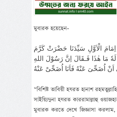
মুবারক হয়েছেন-
امَ الْاَوَّلِ سَيِّدَنَا حَضْرَتْ كَرَّمَ
لَهٗ مَا هٰذَا فَـقَالَ اِنَّ رَسُوْلَ اللهِ
اَنْ اُضَحِّىَ عَنْهُ فَاَنَا اُضَحِّىْ عَنْهُ
“বিশিষ্ট তাবিয়ী হযরত হানাশ রহমতুল্
সাইয়্যিদুনা হযরত কাররামাল্লাহু ওয়াজহ
মুবারক করতে দেখে জিজ্ঞাসা করলাম,