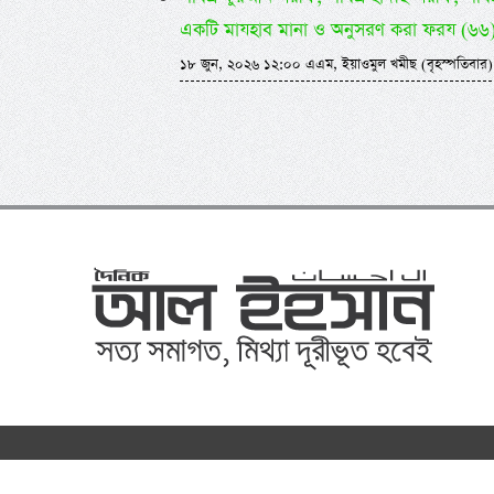
একটি মাযহাব মানা ও অনুসরণ করা ফরয (৬৬
১৮ জুন, ২০২৬ ১২:০০ এএম, ইয়াওমুল খমীছ (বৃহস্পতিবার)
©
al-ihsa