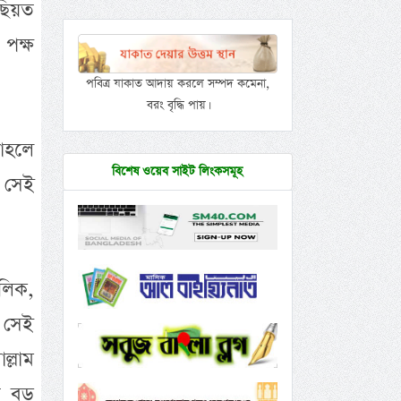
াছিয়ত
 পক্ষ
পবিত্র যাকাত আদায় করলে সম্পদ কমেনা,
বরং বৃদ্ধি পায়।
াহলে
বিশেষ ওয়েব সাইট লিংকসমূহ
ও সেই
ালিক,
 সেই
ল্লাম
ত বড়