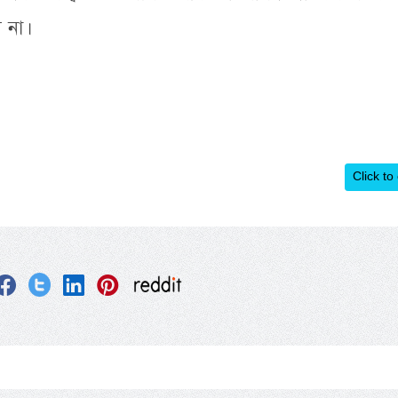
 না।
Click to