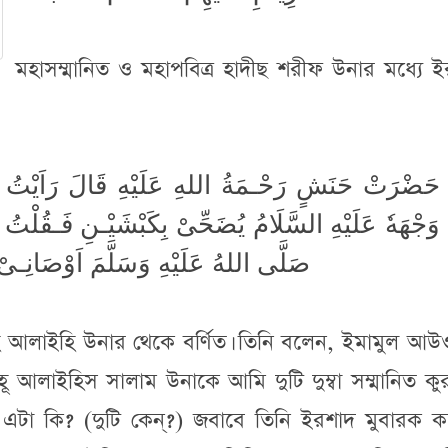
মহাসম্মানিত ও মহাপবিত্র হাদীছ শরীফ উনার মধ্যে 
حَضْرَتْ حَنَشٍ رَحْـمَةُ اللهِ عَلَيْهِ قَالَ رَاَيْتُ اِمَ
وَجْهَهٗ عَلَيْهِ السَّلَامُ يُضَحِّىْ بِكَبْشَيْـنِ فَـقُلْتُ 
صَلَّى اللهُ عَلَيْهِ وَسَلَّمَ اَوْصَانِـىْ 
লাহি আলাইহি উনার থেকে বর্ণিত। তিনি বলেন, ইমামুল আ
াহূ আলাইহিস সালাম উনাকে আমি দুটি দুম্বা সম্মানিত কু
 এটা কি? (দুটি কেন্?) জবাবে তিনি ইরশাদ মুবারক ক