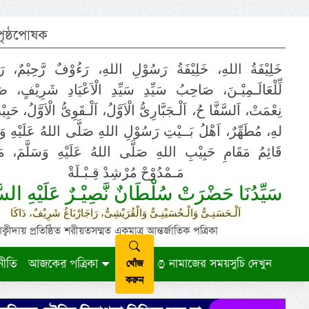
 পৃষ্ঠপোষক
خَلِيْفَةُ اللهِ، خَلِيْفَةُ رَسُوْلِ اللهِ، رَءُوْفٌ رَّحِيْمٌ، رَ
لِّلْعَالَـمِيْـنَ، صَاحِبُ سَيِّدِ سَيِّدِ الْاَعْيَادِ شَرِيْفٍ، 
نِعْمَتْ، اَلسَّفَّا حُ، اَلْـجَبَّارِىُّ الْاَوَّلُ، اَلْـقَوِىُّ الْاَوَّلُ، حَب
لهِ، مُطَهِّرٌ، اَهْلُ بَــيْتِ رَسُوْلِ اللهِ صَلَّى اللهُ عَلَيْهِ وَ،
قَائِمُ مَقَامِ حَبِيْبِ اللهِ صَلَّى اللهُ عَلَيْهِ وَسَلَّمَ، مَوْ
مَـمْدُوْحْ مُرْشِدْ قِـبْـلَةْ
سَيِّدُنَا حَضْرَتْ سُلْطَانٌ نَّصِيْـرٌ عَلَيْهِ السَّ
اَلْـحَسَنِـىُّ وَالْـحُسَيْنِـىُّ وَالْقُرَيْشِىُّ، رَاجَارْبَاغُ شَرِيْفٌ، دَاكَا
ায় প্রতিষ্ঠিত শরীয়তসম্মত একমাত্র আন্তর্জাতিক পত্রিকা
নীতি
আজকের পত্রিকা
নামাজের সময়সুচি দেখুন
খোঁজ
করুন