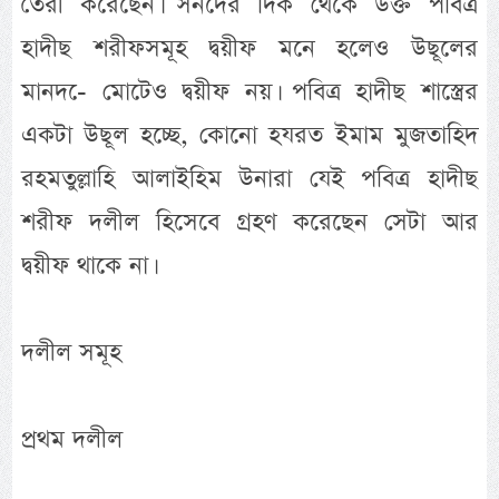
তৈরী করেছেন। সনদের দিক থেকে উক্ত পবিত্র
হাদীছ শরীফসমূহ দ্বয়ীফ মনে হলেও উছূলের
মানদ-ে মোটেও দ্বয়ীফ নয়। পবিত্র হাদীছ শাস্ত্রের
একটা উছূল হচ্ছে, কোনো হযরত ইমাম মুজতাহিদ
রহমতুল্লাহি আলাইহিম উনারা যেই পবিত্র হাদীছ
শরীফ দলীল হিসেবে গ্রহণ করেছেন সেটা আর
দ্বয়ীফ থাকে না।
দলীল সমূহ
প্রথম দলীল