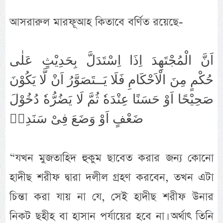
আসরারুল মারফূআহ কিতাবে বর্ণিত রয়েছে-
اَنَّ الْمُجْتَهِدَ اِذَا اِسْتَدَلَّ بِحَدِيْثٍ عَلٰى
حُكْمٍ مِنَ الْاَحْكَامِ فَلَا يَــتَصَوَّرُ اَنْ لَّا يَكُوْنَ
صَحِيْحًا اَوْ حَسَنًا عِنْدَهٗ ثُمَّ لَا يَضُرُّهٗ دُخُوْلَ
ضَعْفٍ اَوْ وَضَعَ فِىْ سَنَدِهٖ
“যখন মুজতাহিদ হুকুম ছাবেত করার জন্য কোনো
হাদীছ শরীফ দ্বারা দলীল গ্রহণ করবেন, তখন এটা
চিন্তা করা যায় না যে, সেই হাদীছ শরীফ উনার
নিকট ছহীহ বা হাসান পর্যায়ের হবে না। অর্থাৎ তিনি