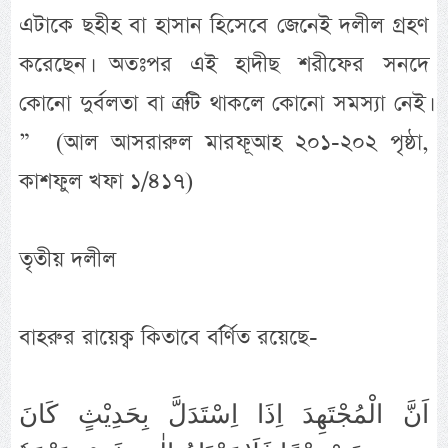
এটাকে ছহীহ বা হাসান হিসেবে জেনেই দলীল গ্রহণ
করেছেন। অতঃপর এই হাদীছ শরীফের সনদে
কোনো দুর্বলতা বা ত্রুটি থাকলে কোনো সমস্যা নেই।
” (আল আসরারুল মারফূআহ ২০১-২০২ পৃষ্ঠা,
কাশফুল খফা ১/৪১৭)
তৃতীয় দলীল
বাহরুর রায়েক্ব কিতাবে বর্র্ণিত রয়েছে-
اَنَّ الْمُجْتَهِدَ اِذَا اِسْتَدَلَّ بِحَدِيْثٍ كَانَ