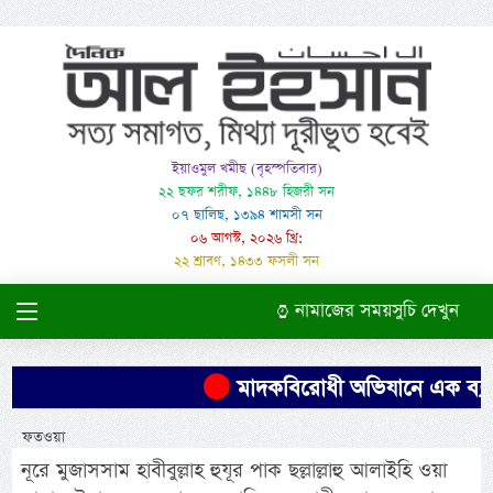
ইয়াওমুল খমীছ (বৃহস্পতিবার)
২২ ছফর শরীফ, ১৪৪৮ হিজরী সন
০৭ ছালিছ, ১৩৯৪ শামসী সন
০৬ আগস্ট, ২০২৬ খ্রি:
২২ শ্রাবণ, ১৪৩৩ ফসলী সন
নামাজের সময়সুচি দেখুন
মাদকবিরোধী অভিযানে এক ব্যক্তি
ফতওয়া
নূরে মুজাসসাম হাবীবুল্লাহ হুযূর পাক ছল্লাল্লাহু আলাইহি ওয়া