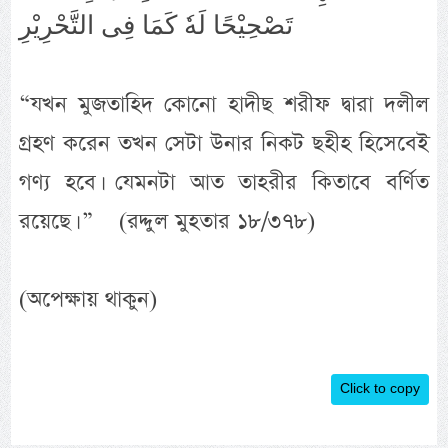
تَصْحِيْحًا لَهٗ كَمَا فِى التَّحْرِيْرِ
“যখন মুজতাহিদ কোনো হাদীছ শরীফ দ্বারা দলীল
গ্রহণ করেন তখন সেটা উনার নিকট ছহীহ হিসেবেই
গণ্য হবে। যেমনটা আত তাহরীর কিতাবে বর্ণিত
রয়েছে। ” (রদ্দুল মুহতার ১৮/৩৭৮)
(অপেক্ষায় থাকুন)
Click to copy