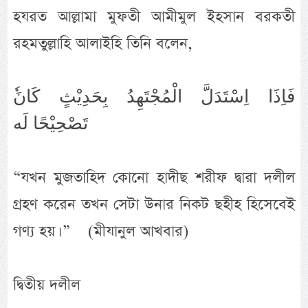
হযরত আল্লামা মুফতী আমীমুল ইহসান বরকতী
রহমতুল্লাহি আলাইহি তিনি বলেন,
تَصْحِيْحًا لَه
“যখন মুজতাহিদ কোনো হাদীছ শরীফ দ্বারা দলীল
গ্রহণ করেন তখন সেটা উনার নিকট ছহীহ হিসেবেই
গণ্য হয়। ” (মীযানুল আখবার)
দ্বিতীয় দলীল