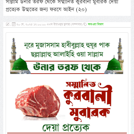
সাল্লাম উনার তরফ থেকে সম্মানিত কুরবানী মুবারক দেয়া
প্রত্যেক উম্মতের জন্য ফরযে আইন (২০)
,
২০ মে, ২০২৫ ১২:০০:০০ এএম ইয়াওমুছ ছুলাছা (মঙ্গলবার)
ফতওয়া বিভাগ