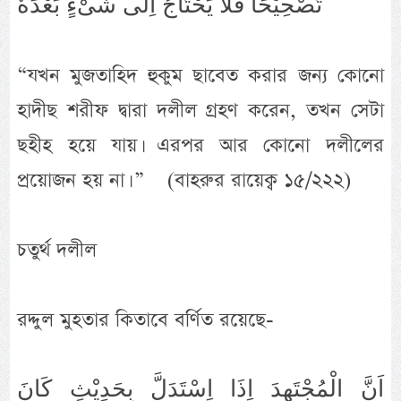
تَصْحِيْحًا فَلَا يَحْتَاجُ اِلٰى شَىْءٍ بَعْدَهٗ
“যখন মুজতাহিদ হুকুম ছাবেত করার জন্য কোনো
হাদীছ শরীফ দ্বারা দলীল গ্রহণ করেন, তখন সেটা
ছহীহ হয়ে যায়। এরপর আর কোনো দলীলের
প্রয়োজন হয় না। ” (বাহরুর রায়েক্ব ১৫/২২২)
চতুর্থ দলীল
রদ্দুল মুহতার কিতাবে বর্ণিত রয়েছে-
اَنَّ الْمُجْتَهِدَ اِذَا اِسْتَدَلَّ بِحَدِيْثٍ كَانَ