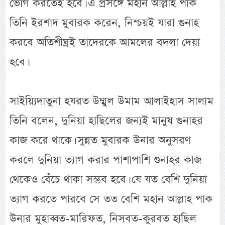
ভোগ করতেই হবে। এ প্রসঙ্গে মহান আল্লাহ পাক
তিনি ইরশাদ মুবারক করেন, নিশ্চয়ই যারা গুনাহ
করবে অতিশীঘ্রই তাদেরকে আমলের বদলা দেয়া
হবে।
সাইয়্যিদাতুনা হযরত উম্মুল উমাম আলাইহাস সালাম
তিনি বলেন, দুনিয়া হাছিলের জন্যই মানুষ গুনাহর
কাজ করে থাকে। সুন্নত মুবারক উনার অনুসরণ
করলে দুনিয়া ত্যাগ করার পাশাপাশি গুনাহর কাজ
থেকেও বেঁচে থাকা সম্ভব হবে। যে যত বেশি দুনিয়া
ত্যাগ করতে পারবে সে তত বেশি মহান আল্লাহ পাক
উনার মুহাব্বত-মারিফত, নিসবত-কুরবত হাছিল