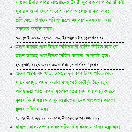
সাল্লাম উনার পবিত্র সাওয়ানেহ উমরী মুবারক বা পবিত্র জীবনী
মুবারক জানা ও বেশি বেশি সর্বত্র আলোচনা করা এবং
প্রতিক্ষেত্রে উনাকে পরিপূর্ণরূপে অনুসরণ-অনুকরণ করা
সকলের জন্যই ফরয।
৩০ জুলাই, ২০২৬ ১২:০০ এএম, ইয়াওমুল খমীছ (বৃহস্পতিবার)
মহান আল্লাহ পাক উনার যিকিরকারী ব্যক্তি জীবিত আর যে
মহান আল্লাহ পাক উনার যিকির করেনা সে ব্যক্তি মৃত।
২৯ জুলাই, ২০২৬ ১২:০০ এএম, ইয়াওমুল আরবিয়া (বুধবার)
অন্তর থেকে বদ খাছলতসমূহ দূর করে দিয়ে পবিত্র নেক
খাছলতসমূহ পয়দা করার মাধ্যমেই হাক্বীক্বী ইছলাহ বা
পরিশুদ্ধতা লাভ সম্ভব। মুহলিকাতের (বদ খাছলত) কারণে
ক্বলব বিনষ্ট হয়। আর মুনজিয়াতের (নেক খাছলত) কারণে
ক্বলব পরিশুদ্ধ হয়।
২৮ জুলাই, ২০২৬ ১২:০০ এএম, ইয়াওমুছ ছুলাছা (মঙ্গলবার)
হায়াত, মাল-সম্পদ এবং পবিত্র দ্বীন ইসলাম উনার হক্ব যারা