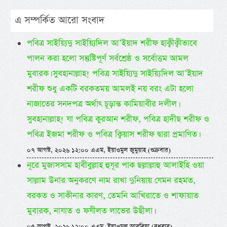
এ সম্পর্কিত আরো সংবাদ
পবিত্র সাইয়্যিদু সাইয়্যিদিল আ’ইয়াদ শরীফ হাক্বীক্বীভাবে
পালন করা হলো সন্তুষ্টিপূর্ণ সর্বশ্রেষ্ঠ ও সর্বোত্তম আমল
মুবারক। সুবহানাল্লাহ! পবিত্র সাইয়্যিদু সাইয়্যিদিল আ’ইয়াদ
শরীফ শুধু একটি বরকতময় আমলই নয় বরং এটা হলো
নাজাতের সনদপত্র অর্থাৎ চূড়ান্ত কামিয়াবীর দলীল।
সুবহানাল্লাহ! যা পবিত্র কুরআন শরীফ, পবিত্র হাদীছ শরীফ ও
পবিত্র ইজমা শরীফ ও পবিত্র ক্বিয়াস শরীফ দ্বারা প্রমাণিত।
০৭ আগস্ট, ২০২৬ ১২:০০ এএম, ইয়াওমুল জুমুয়াহ (শুক্রবার)
নূরে মুজাসসাম হাবীবুল্লাহ হুযূর পাক ছল্লাল্লাহু আলাইহি ওয়া
সাল্লাম উনার অনুকরণে নাম রাখা দুনিয়ায় যেমন রহমত,
বরকত ও সাকীনার কারণ, তেমনি আখিরাতে ও শাফায়াত
মুবারক, নাযাত ও ফযীলত লাভের উছীলা।
০৫ আগস্ট, ২০২৬ ১২:০০ এএম, ইয়াওমুল আরবিয়া (বুধবার)