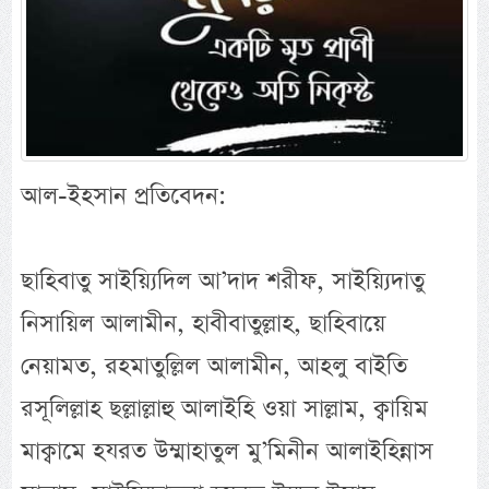
আল-ইহসান প্রতিবেদন:
ছাহিবাতু সাইয়্যিদিল আ’দাদ শরীফ, সাইয়্যিদাতু
নিসায়িল আলামীন, হাবীবাতুল্লাহ, ছাহিবায়ে
নেয়ামত, রহমাতুল্লিল আলামীন, আহলু বাইতি
রসূলিল্লাহ ছল্লাল্লাহু আলাইহি ওয়া সাল্লাম, ক্বায়িম
মাক্বামে হযরত উম্মাহাতুল মু’মিনীন আলাইহিন্নাস