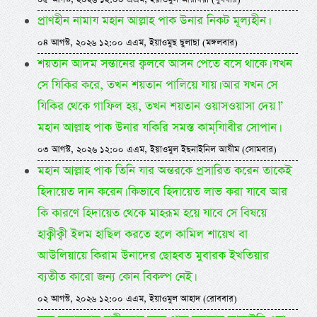
প্রাণহীন নামায মহান আল্লাহ পাক উনার নিকট মূল্যহীন।
০৪ আগস্ট, ২০২৬ ১২:০০ এএম, ইয়াওমুছ ছুলাছা (মঙ্গলবার)
শয়তান আদম সন্তানের ক্বলবে আসন পেতে বসে থাকে। যখন
সে যিকির করে, তখন শয়তান পালিয়ে যায়। আর যখন সে
যিকির থেকে গাফিল হয়, তখন শয়তান ওয়াসওয়াসা দেয়।”
মহান আল্লাহ পাক উনার যকিরি সমস্ত কামযি়াবীর সোপান।
০৩ আগস্ট, ২০২৬ ১২:০০ এএম, ইয়াওমুল ইছনাইনিল আযীম (সোমবার)
মহান আল্লাহ পাক তিনি যার অন্তরকে প্রসারিত করেন তাকেই
হিদায়েত দান করেন। কিভাবে হিদায়েত লাভ করা যাবে আর
কি কারণে হিদায়েত থেকে মাহরূম হয়ে যাবে সে বিষয়ে
হাক্বীক্বী ইলম হাছিল করতে হলে কামিল শায়েখ বা
আউলিয়ায়ে কিরাম উনাদের ছোহবত মুবারক ইখতিয়ার
ব্যতীত কারো জন্য কোন বিকল্প নেই।
০২ আগস্ট, ২০২৬ ১২:০০ এএম, ইয়াওমুল আহাদ (রোববার)