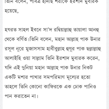
তিনি বলেন, পবিত্র হাদীছ শরীফে ইরশাদ মুবারক
হয়েছে,
হযরত সাহল ইবনে সা’দ রদ্বিয়াল্লাহু তায়ালা আনহু
থেকে বর্ণিত। তিনি বলেন, মহান আল্লাহ পাক উনার
রসূল নূরে মুজাসসাম হাবীবুল্লাহ হুযূর পাক ছল্লাল্লাহু
আলাইহি ওয়া সাল্লাম তিনি ইরশাদ মুবারক করেন,
যদি এই দুনিয়া মহান আল্লাহ পাক উনার নিকট
একটি মশার পাখার সমপরিমাণ মূল্যের হতো
তাহলে তিনি কোনো কাফিরকে এক ঢোক পানিও
পান করাতেন না।