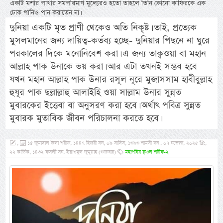
একটি মশার পাখার সমপরিমাণ মূল্যেরও হতো তাহলে তিনি কোনো কাফিরকে এক
ঢোক পানিও পান করাতেন না।
দুনিয়া একটি মৃত প্রাণী থেকেও অতি নিকৃষ্ট। তাই, প্রত্যেক
মুসলমানের জন্য দায়িত্ব-কর্তব্য হচ্ছে- দুনিয়ার পিছনে না ঘুরে
পরকালের দিকে মনোনিবেশ করা। এ জন্য তাক্বওয়া বা মহান
আল্লাহ পাক উনাকে ভয় করা। আর এটা তখনই সম্ভব হবে
যখন মহান আল্লাহ পাক উনার রসূল নূরে মুজাসসাম হাবীবুল্লাহ
হুযূর পাক ছল্লাল্লাহু আলাইহি ওয়া সাল্লাম উনার সুন্নত
মুবারকের ইত্তেবা বা অনুসরণ করা হবে। অর্থাৎ পবিত্র সুন্নত
মুবারক মুতাবিক জীবন পরিচালনা করতে হবে।
,
১৫ জুমাদাল ঊলা শরীফ, ১৪৪৭ হিজরী সন, ০৯ সাদিস, ১৩৯৩ শামসী সন , ০৭ নভেম্বর, ২০২৫ খ্রি:,
২২ কার্তিক, ১৪৩২ ফসলী সন, ইয়াওমুল জুমুয়াহ (শুক্রবার)
মহাপবিত্র ক্বওল শরীফ-২