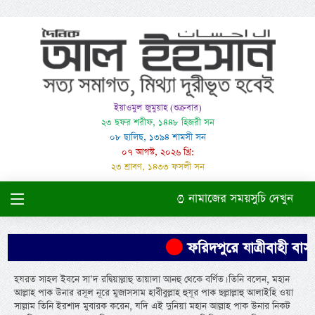
ইয়াওমুল জুমুয়াহ (শুক্রবার)
২৩ ছফর শরীফ, ১৪৪৮ হিজরী সন
০৮ ছালিছ, ১৩৯৪ শামসী সন
০৭ আগস্ট, ২০২৬ খ্রি:
২৩ শ্রাবণ, ১৪৩৩ ফসলী সন
নামাজের সময়সুচি দেখুন
ফরিদপুরে যাত্রীবাহী বাস উ
হযরত সাহল ইবনে সা’দ রদ্বিয়াল্লাহু তায়ালা আনহু থেকে বর্ণিত। তিনি বলেন, মহান
আল্লাহ পাক উনার রসূল নূরে মুজাসসাম হাবীবুল্লাহ হুযূর পাক ছল্লাল্লাহু আলাইহি ওয়া
সাল্লাম তিনি ইরশাদ মুবারক করেন, যদি এই দুনিয়া মহান আল্লাহ পাক উনার নিকট