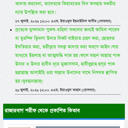
আদায় করবেনা, তাদেরকে কিয়ামতের দিন অসহায় বকরীর
ন্যায় উপস্থিত করা হবে।
২৭ জুলাই, ২০২৬ ১২:০০ এএম, ইয়াওমুল ইছনাইনিল আযীম (সোমবার)
প্রত্যেক মুসলমান পুরুষ-মহিলা সকলের জন্যই কামিল শায়েখ
বা মুরশিদ ক্বিবলা উনার নিকট বাইয়াত গ্রহণ করা, ছোহবত
ইখতিয়ার করা, তরীক্বার সবক্ব আদায় করা ফরযে আইন। যার
মাধ্যমে ইছলাহ বা আত্মশুদ্ধি লাভ হয়। ফলে মহান আল্লাহ পাক
উনার ও উনার হাবীব নূরে মুজাসসাম, হাবীবুল্লাহ হুযূর পাক
ছল্লাল্লাহু আলাইহি ওয়া সাল্লাম উনাদের সাথে নিসবত স্থাপিত
হয়। সুবহানাল্লাহ!
২৬ জুলাই, ২০২৬ ১২:০০ এএম, ইয়াওমুল আহাদ (রোববার)
রাজারবাগ শরীফ থেকে প্রকাশিত কিতাব