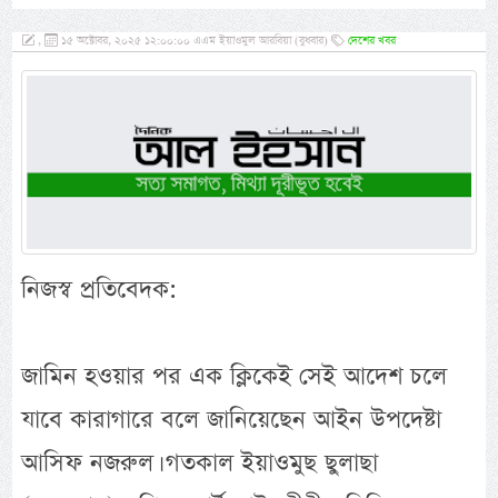
,
১৫ অক্টোবর, ২০২৫ ১২:০০:০০ এএম ইয়াওমুল আরবিয়া (বুধবার)
দেশের খবর
নিজস্ব প্রতিবেদক:
জামিন হওয়ার পর এক ক্লিকেই সেই আদেশ চলে
যাবে কারাগারে বলে জানিয়েছেন আইন উপদেষ্টা
আসিফ নজরুল। গতকাল ইয়াওমুছ ছুলাছা