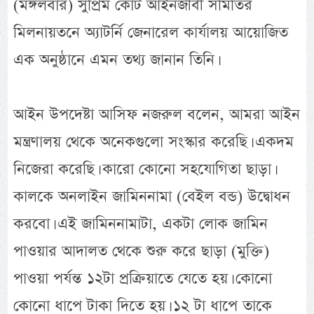
(মঙ্গলবার) সুপ্রিম কোর্ট আইনজীবী সমিতির
মিলনায়তনে অ্যাটর্নি জেনারেল কার্যালয় আয়োজিত
এক অনুষ্ঠানে এমন তথ্য জানান তিনি।
আইন উপদেষ্টা আসিফ নজরুল বলেন, আমরা আইন
মন্ত্রণালয় থেকে অনেকগুলো সংস্কার করেছি। একদম
নিজেরা করেছি। কারো কোনো সহযোগিতা ছাড়া।
কালকে অনলাইন জামিননামা (বেইল বন্ড) উদ্বোধন
করবো। এই জামিননামাটা, একটা লোক জামিন
পাওয়ার আদালত থেকে শুরু করে ছাড়া (মুক্তি)
পাওয়া পর্যন্ত ১২টা প্রক্রিয়াতে যেতে হয়। কোনো
কোনো ধাপে টাকা দিতে হয়। ১২ টা ধাপে তাকে