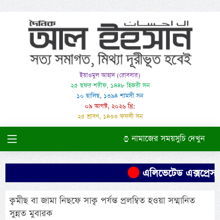
ইয়াওমুল আহাদ (রোববার)
২৫ ছফর শরীফ, ১৪৪৮ হিজরী সন
১০ ছালিছ, ১৩৯৪ শামসী সন
০৯ আগস্ট, ২০২৬ খ্রি:
২৫ শ্রাবণ, ১৪৩৩ ফসলী সন
নামাজের সময়সুচি দেখুন
এলিভেটেড এক্সপ্রেসও
ক্বমীছ বা জামা নিছফে সাক্ব পর্যন্ত প্রলম্বিত হওয়া সম্মানিত
সুন্নত মুবারক