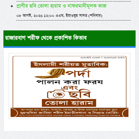
প্রাণীর ছবি তোলা হারাম ও নাফরমানীমূলক কাজ
০৮ আগস্ট, ২০২৬ ১২:০০ এএম, ইয়াওমুছ সাবত (শনিবার)
রাজারবাগ শরীফ থেকে প্রকাশিত কিতাব
Previous
Next