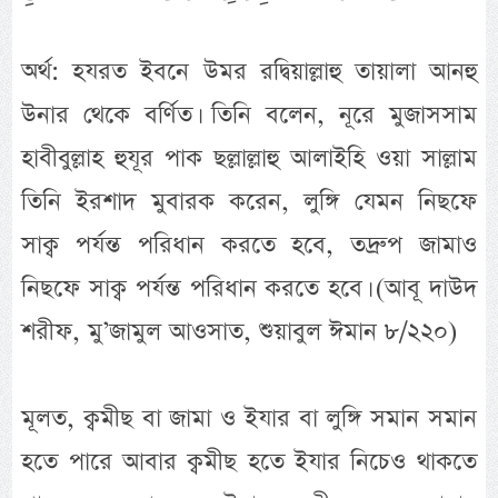
অর্থ: হযরত ইবনে উমর রদ্বিয়াল্লাহু তায়ালা আনহু
উনার থেকে বর্ণিত। তিনি বলেন, নূরে মুজাসসাম
হাবীবুল্লাহ হুযূর পাক ছল্লাল্লাহু আলাইহি ওয়া সাল্লাম
তিনি ইরশাদ মুবারক করেন, লুঙ্গি যেমন নিছফে
সাক্ব পর্যন্ত পরিধান করতে হবে, তদ্রুপ জামাও
নিছফে সাক্ব পর্যন্ত পরিধান করতে হবে। (আবূ দাউদ
শরীফ, মু’জামুল আওসাত, শুয়াবুল ঈমান ৮/২২০)
মূলত, ক্বমীছ বা জামা ও ইযার বা লুঙ্গি সমান সমান
হতে পারে আবার ক্বমীছ হতে ইযার নিচেও থাকতে