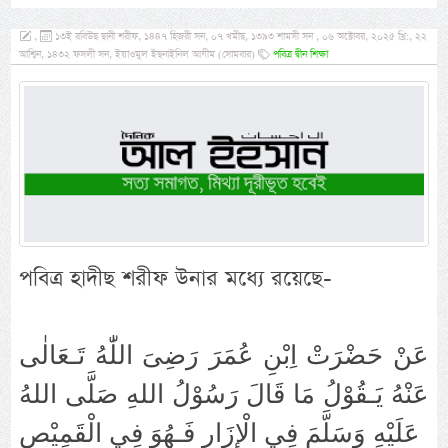
,
১৩ই রবিউছ ছানী শরীফ, ১৪৪৭ হিজরী সন, ০৭ খমীছ, ১৩৯৩ শামসী সন , ০৬ অক্টোবর, ২০২৫ খ্রি:, ২২
আশ্বিন, ১৪৩২ ফসলী সন, ইয়াওমুল ইছনাইনিল আযীম (সোমবার)
পবিত্র দ্বীন শিক্ষা
পবিত্র হাদীছ শরীফ উনার মধ্যে রয়েছে-
عَنْ حَضْرَتْ اِبْنِ عُمَرَ رَضِىَ اللّٰهُ تَـعَالٰى
عَنْهُ يَـقُوْلُ مَا قَالَ رَسُوْلُ اللهِ صَلَّى اللهُ
عَلَيْهِ وَسَلَّمَ فِي الْإِزَارِ فَـهُوَ فِي الْقَمِيْصِ