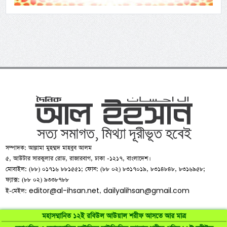
সম্পাদক: আল্লামা মুহম্মদ মাহবুব আলম
৫, আউটার সারকুলার রোড, রাজারবাগ, ঢাকা -১২১৭, বাংলাদেশ।
মোবাইল: (৮৮) ০১৭১৬ ৮৮১৫৫১; ফোন: (৮৮ ০২) ৮৩১৭০১৯, ৮৩১৪৮৪৮, ৮৩১৬৯৫৮;
ফ্যাক্স: (৮৮ ০২) ৯৩৩৮৭৮৮
editor@al-ihsan.net
dailyalihsan@gmail.com
ই-মেইল:
,
মহাসম্মানিত ১২ই রবিউল আউয়াল শরীফ আসতে আর মাত্র