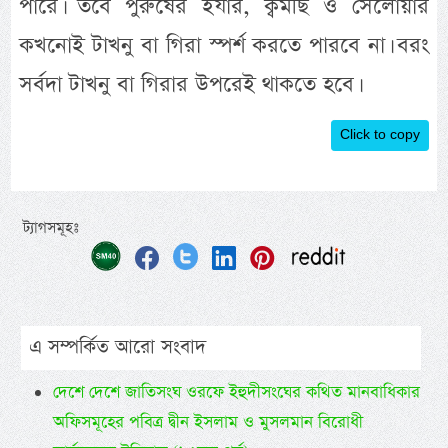
পারে। তবে পুরুষের ইযার, ক্বমীছ ও সেলোয়ার
কখনোই টাখনু বা গিরা স্পর্শ করতে পারবে না। বরং
সর্বদা টাখনু বা গিরার উপরেই থাকতে হবে।
Click to copy
ট্যাগসমূহঃ
এ সম্পর্কিত আরো সংবাদ
দেশে দেশে জাতিসংঘ ওরফে ইহুদীসংঘের কথিত মানবাধিকার
অফিসমূহের পবিত্র দ্বীন ইসলাম ও মুসলমান বিরোধী