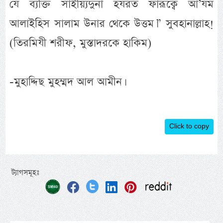
যে ব্যক্তি সাইয়্যিদুনা হযরত ফারূক্বে আ’যম
আলাইহিস সালাম উনার থেকে উত্তম।” সুবহানাল্লাহ!
(তিরমিযী শরীফ, মুস্তাদরকে হাকিম)
-মুহাদ্দিছ মুহম্মদ আল আমীন।
Click to copy
ট্যাগসমূহঃ