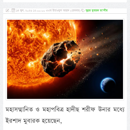
,
১৪ জুন, ২০২৬ ১২:০০:০০ এএম ইয়াওমুল আহাদ (রোববার)
সুন্নত মুবারক তা’লীম
মহাসম্মানিত ও মহাপবিত্র হাদীছ শরীফ উনার মধ্যে
ইরশাদ মুবারক হয়েছেন,