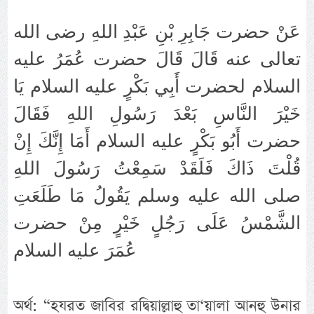
عَنْ حضرت جَابِرِ بْنِ عَبْدِ اللهِ رضى الله
تعالى عنه قَالَ قَالَ حضرت عُمَرُ عليه
السلام لحضرت أَبِي بَكْرٍ عليه السلام يَا
خَيْرَ النَّاسِ بَعْدَ رَسُولِ اللهِ فَقَالَ
حضرت أَبُو بَكْرٍ عليه السلام أَمَا إِنَّكَ إِنْ
قُلْتَ ذَاكَ فَلَقَدْ سَمِعْتُ رَسُولَ اللهِ
صلى الله عليه وسلم يَقُولُ مَا طَلَعَتِ
الشَّمْسُ عَلَى رَجُلٍ خَيْرٍ مِنْ حضرت
عُمَرَ عليه السلام
অর্থ: “হযরত জাবির রদ্বিয়াল্লাহু তা‘য়ালা আনহু উনার