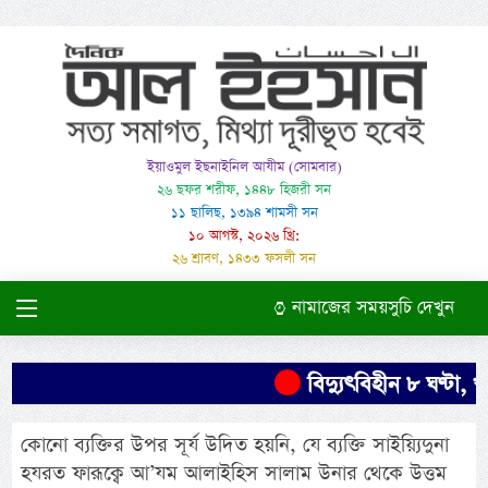
ইয়াওমুল ইছনাইনিল আযীম (সোমবার)
২৬ ছফর শরীফ, ১৪৪৮ হিজরী সন
১১ ছালিছ, ১৩৯৪ শামসী সন
১০ আগস্ট, ২০২৬ খ্রি:
২৬ শ্রাবণ, ১৪৩৩ ফসলী সন
নামাজের সময়সুচি দেখুন
বিদ্যুৎবিহীন ৮ ঘণ্টা, খ
কোনো ব্যক্তির উপর সূর্য উদিত হয়নি, যে ব্যক্তি সাইয়্যিদুনা
হযরত ফারূক্বে আ’যম আলাইহিস সালাম উনার থেকে উত্তম