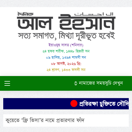
ইয়াওমুছ সাবত (শনিবার)
২৪ ছফর শরীফ, ১৪৪৮ হিজরী সন
০৯ ছালিছ, ১৩৯৪ শামসী সন
০৮ আগস্ট, ২০২৬ খ্রি:
২৪ শ্রাবণ, ১৪৩৩ ফসলী সন
নামাজের সময়সুচি দেখুন
প্রতিরক্ষা চুক্তিতে সৌদির 
কুয়েতে ‘ফ্রি ভিসা’র নামে প্রতারণার ফাঁদ