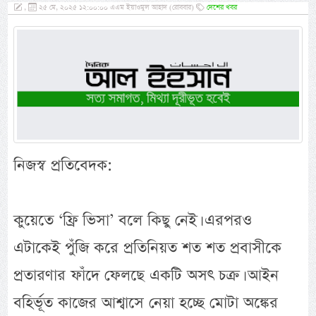
,
২৫ মে, ২০২৫ ১২:০০:০০ এএম ইয়াওমুল আহাদ (রোববার)
দেশের খবর
নিজস্ব প্রতিবেদক:
কুয়েতে ‘ফ্রি ভিসা’ বলে কিছু নেই। এরপরও
এটাকেই পুঁজি করে প্রতিনিয়ত শত শত প্রবাসীকে
প্রতারণার ফাঁদে ফেলছে একটি অসৎ চক্র। আইন
বহির্ভূত কাজের আশ্বাসে নেয়া হচ্ছে মোটা অঙ্কের