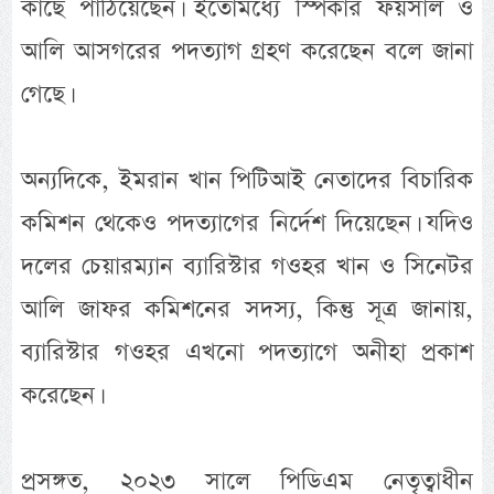
কাছে পাঠিয়েছেন। ইতোমধ্যে স্পিকার ফয়সাল ও
আলি আসগরের পদত্যাগ গ্রহণ করেছেন বলে জানা
গেছে।
অন্যদিকে, ইমরান খান পিটিআই নেতাদের বিচারিক
কমিশন থেকেও পদত্যাগের নির্দেশ দিয়েছেন। যদিও
দলের চেয়ারম্যান ব্যারিস্টার গওহর খান ও সিনেটর
আলি জাফর কমিশনের সদস্য, কিন্তু সূত্র জানায়,
ব্যারিস্টার গওহর এখনো পদত্যাগে অনীহা প্রকাশ
করেছেন।
প্রসঙ্গত, ২০২৩ সালে পিডিএম নেতৃত্বাধীন