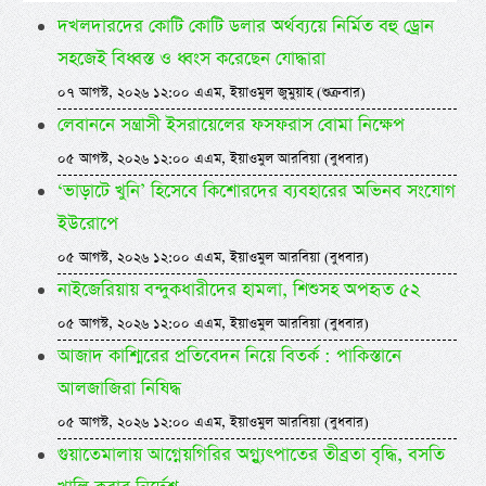
দখলদারদের কোটি কোটি ডলার অর্থব্যয়ে নির্মিত বহু ড্রোন
সহজেই বিধ্বস্ত ও ধ্বংস করেছেন যোদ্ধারা
০৭ আগস্ট, ২০২৬ ১২:০০ এএম, ইয়াওমুল জুমুয়াহ (শুক্রবার)
লেবাননে সন্ত্রাসী ইসরায়েলের ফসফরাস বোমা নিক্ষেপ
০৫ আগস্ট, ২০২৬ ১২:০০ এএম, ইয়াওমুল আরবিয়া (বুধবার)
‘ভাড়াটে খুনি’ হিসেবে কিশোরদের ব্যবহারের অভিনব সংযোগ
ইউরোপে
০৫ আগস্ট, ২০২৬ ১২:০০ এএম, ইয়াওমুল আরবিয়া (বুধবার)
নাইজেরিয়ায় বন্দুকধারীদের হামলা, শিশুসহ অপহৃত ৫২
০৫ আগস্ট, ২০২৬ ১২:০০ এএম, ইয়াওমুল আরবিয়া (বুধবার)
আজাদ কাশ্মিরের প্রতিবেদন নিয়ে বিতর্ক : পাকিস্তানে
আলজাজিরা নিষিদ্ধ
০৫ আগস্ট, ২০২৬ ১২:০০ এএম, ইয়াওমুল আরবিয়া (বুধবার)
গুয়াতেমালায় আগ্নেয়গিরির অগ্ন্যুৎপাতের তীব্রতা বৃদ্ধি, বসতি