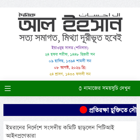
ইয়াওমুছ সাবত (শনিবার)
২৪ ছফর শরীফ, ১৪৪৮ হিজরী সন
০৯ ছালিছ, ১৩৯৪ শামসী সন
০৮ আগস্ট, ২০২৬ খ্রি:
২৪ শ্রাবণ, ১৪৩৩ ফসলী সন
নামাজের সময়সুচি দেখুন
প্রতিরক্ষা চুক্তিতে সৌদি
ইমরানের নির্দেশে সংসদীয় কমিটি ছাড়লেন পিটিআই
আইনপ্রণেতারা