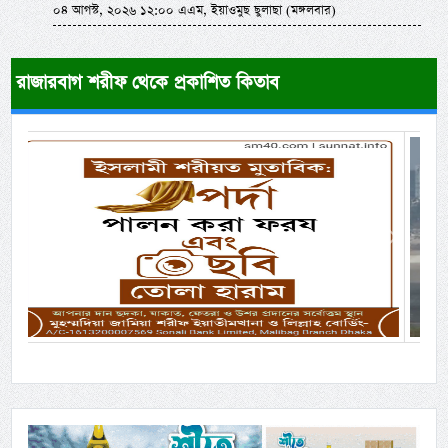
০৪ আগস্ট, ২০২৬ ১২:০০ এএম, ইয়াওমুছ ছুলাছা (মঙ্গলবার)
রাজারবাগ শরীফ থেকে প্রকাশিত কিতাব
Previous
Next