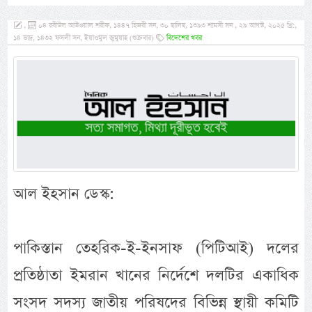
,
০৪ রবীউল আউওয়াল শরীফ, ১৪৪৭ হিজরী সন, ৩০ ছালিছ, ১৩৯৩ শামসী সন , ২৯ আগস্ট, ২০২৫ খ্রি:,
১৪ ভাদ্র, ১৪৩২ ফসলী সন, ইয়াওমুল জুমুয়াহ (শুক্রবার)
বিদেশের খবর
আল ইহসান ডেস্ক:
পাকিস্তান তেহরিক-ই-ইনসাফ (পিটিআই) দলের
প্রতিষ্ঠাতা ইমরান খানের নির্দেশে দলটির একাধিক
সংসদ সদস্য জাতীয় পরিষদের বিভিন্ন স্থায়ী কমিটি