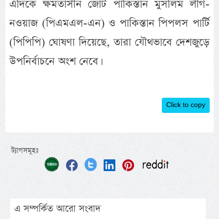
এদিকে ক্ষমতাসীন জোট পাকিস্তান মুসলিম লীগ-
নওয়াজ (পিএমএল-এন) ও পাকিস্তান পিপলস পার্টি
(পিপিপি) ঘোষণা দিয়েছে, তারা যৌথভাবে দেশজুড়ে
উপনির্বাচনে অংশ নেবে।
Click to copy
ট্যাগসমূহঃ
এ সম্পর্কিত আরো সংবাদ