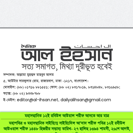
সম্পাদক: আল্লামা মুহম্মদ মাহবুব আলম
৫, আউটার সারকুলার রোড, রাজারবাগ, ঢাকা -১২১৭, বাংলাদেশ।
মোবাইল: (৮৮) ০১৭১৬ ৮৮১৫৫১; ফোন: (৮৮ ০২) ৮৩১৭০১৯, ৮৩১৪৮৪৮, ৮৩১৬৯৫৮;
ফ্যাক্স: (৮৮ ০২) ৯৩৩৮৭৮৮
editor@al-ihsan.net
dailyalihsan@gmail.com
ই-মেইল:
,
মহাসম্মানিত ১২ই রবিউল আউয়াল শরীফ আসতে আর মাত্র
মহাপবিত্র ও মহাসম্মানিত সাইয়্যিদু সাইয়্যিদিল আ’দাদ শরীফ পবিত্র ১২ই রবীউল
আউওয়াল শরীফ ১৪৪৮ হিজরীর সম্ভাব্য তারিখ- ২৭ ছালিছ ১৩৯৪ শামসী, ২৬শে আগস্ট,
©
al-ihsan.net
2007-2026. All Rights Reserved | Developed by: