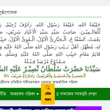
 পৃষ্ঠপোষক
خَلِيْفَةُ اللهِ، خَلِيْفَةُ رَسُوْلِ اللهِ، رَءُوْفٌ رَّحِيْمٌ، رَ
لِّلْعَالَـمِيْـنَ، صَاحِبُ سَيِّدِ سَيِّدِ الْاَعْيَادِ شَرِيْفٍ، 
نِعْمَتْ، اَلسَّفَّا حُ، اَلْـجَبَّارِىُّ الْاَوَّلُ، اَلْـقَوِىُّ الْاَوَّلُ، حَب
لهِ، مُطَهِّرٌ، اَهْلُ بَــيْتِ رَسُوْلِ اللهِ صَلَّى اللهُ عَلَيْهِ وَ،
قَائِمُ مَقَامِ حَبِيْبِ اللهِ صَلَّى اللهُ عَلَيْهِ وَسَلَّمَ، مَوْ
مَـمْدُوْحْ مُرْشِدْ قِـبْـلَةْ
سَيِّدُنَا حَضْرَتْ سُلْطَانٌ نَّصِيْـرٌ عَلَيْهِ السَّ
اَلْـحَسَنِـىُّ وَالْـحُسَيْنِـىُّ وَالْقُرَيْشِىُّ، رَاجَارْبَاغُ شَرِيْفٌ، دَاكَا
ায় প্রতিষ্ঠিত শরীয়তসম্মত একমাত্র আন্তর্জাতিক পত্রিকা
নীতি
আজকের পত্রিকা
নামাজের সময়সুচি দেখুন
খোঁজ
করুন