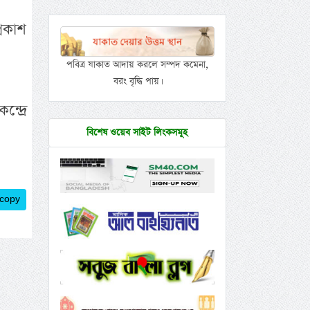
্রকাশ
পবিত্র যাকাত আদায় করলে সম্পদ কমেনা,
বরং বৃদ্ধি পায়।
্দ্রে
বিশেষ ওয়েব সাইট লিংকসমূহ
 copy