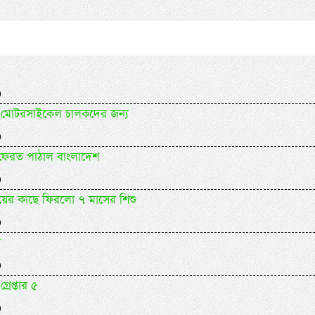
)
যকর মোটরসাইকেল চালকদের জন্য
)
 ফেরত পাঠাল বাংলাদেশ
)
ায়ের কাছে ফিরলো ৭ মাসের শিশু
)
র
)
গ্রেপ্তার ৫
)