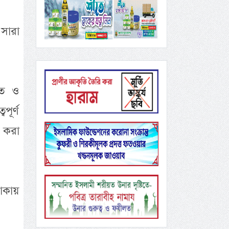
 সারা
িত ও
পূর্ণ
 করা
াকায়