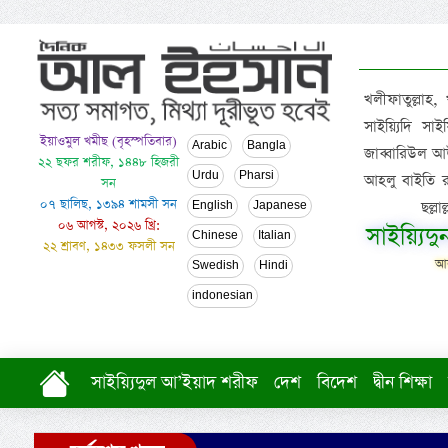
খলীফাতুল্লাহ,
সাইয়্যিদি স
ইয়াওমুল খমীছ (বৃহস্পতিবার)
Arabic
Bangla
জাব্বারিউল আউ
২২ ছফর শরীফ, ১৪৪৮ হিজরী
Urdu
Pharsi
আহলু বাইতি রসূল
সন
০৭ ছালিছ, ১৩৯৪ শামসী সন
ছল্ল
English
Japanese
০৬ আগস্ট, ২০২৬ খ্রি:
সাইয়্যিদ
Chinese
Italian
২২ শ্রাবণ, ১৪৩৩ ফসলী সন
আল
Swedish
Hindi
indonesian
সাইয়্যিদুল আ’ইয়াদ শরীফ
দেশ
বিদেশ
দ্বীন শিক্ষা