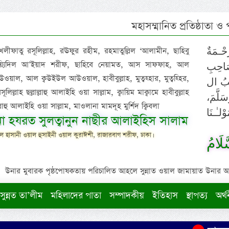
মহাসম্মানিত প্রতিষ্ঠাতা ও
 খলীফাতু রসূলিল্লাহ, রঊফুর রহীম, রহমাতুল্লিল ‘আলামীন, ছাহিবু
حْـمَةٌ
াইয়্যিদিল আ’ইয়াদ শরীফ, ছাহিবে নেয়ামত, আস সাফফাহ, আল
صَاحِبِ
ওয়াল, আল ক্বউইউল আউওয়াল, হাবীবুল্লাহ, মুত্বহ্হার, মুত্বহ্হির,
ِيْبُ ال
িল্লাহ ছল্লাল্লাহু আলাইহি ওয়া সাল্লাম, ক্বায়িম মাক্বামে হাবীবুল্লাহ
سَلَّمَ
াল্লাহু আলাইহি ওয়া সাল্লাম, মাওলানা মামদূহ মুর্শিদ ক্বিবলা
لـٰـنَا
ুনা হযরত সুলত্বানুন নাছীর আলাইহিস সালাম
 হাসানী ওয়াল হুসাইনী ওয়াল কুরাঈশী, রাজারবাগ শরীফ, ঢাকা।
لَامُ
উনার মুবারক পৃষ্ঠপোষকতায় পরিচালিত আহলে সুন্নাত ওয়াল জামায়াত উনার আক্বীদ
সুন্নত তা’লীম
মহিলাদের পাতা
সম্পাদকীয়
ইতিহাস
স্থাপত্য
অর্থ