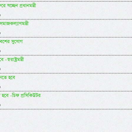
যচ্ছেন প্রধানমন্ত্রী
)
াজকল্যাণমন্ত্রী
)
বেশের সুযোগ
)
াষ্ট্রমন্ত্রী
)
ানতে হবে
)
ষ হবে -চিফ প্রসিকিউটর
)