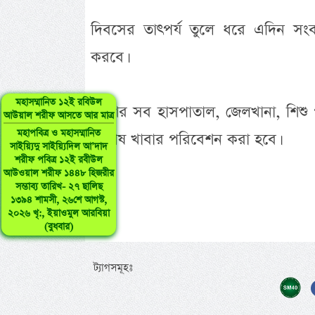
দিবসের তাৎপর্য তুলে ধরে এদিন সংবাদ
করবে।
মহাসম্মানিত ১২ই রবিউল
দেশের সব হাসপাতাল, জেলখানা, শিশু পরিব
আউয়াল শরীফ আসতে আর মাত্র
মহাপবিত্র ও মহাসম্মানিত
বিশেষ খাবার পরিবেশন করা হবে।
সাইয়্যিদু সাইয়্যিদিল আ’দাদ
শরীফ পবিত্র ১২ই রবীউল
আউওয়াল শরীফ ১৪৪৮ হিজরীর
সম্ভাব্য তারিখ- ২৭ ছালিছ
১৩৯৪ শামসী, ২৬শে আগস্ট,
২০২৬ খৃ:, ইয়াওমুল আরবিয়া
(বুধবার)
ট্যাগসমূহঃ