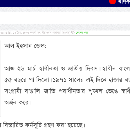
মাদকবিরোধী 
২০২৫ খ্রি:, ১১ চৈত্র, ১৪৩১ ফসলী সন, ইয়াওমুল আরবিয়া (বুধবার)
দেশের খবর
আল ইহসান ডেস্ক:
আজ ২৬ মার্চ স্বাধীনতা ও জাতীয় দিবস। স্বাধীন বাং
৫৫ বছরে পা দিলো। ১৯৭১ সালের এই দিনে হাজার ব
সংগ্রামী বাঙালি জাতি পরাধীনতার শৃঙ্খল ভেঙে স্বা
অর্জন করে।
বিস্তারিত কর্মসূচি গ্রহণ করা হয়েছে।