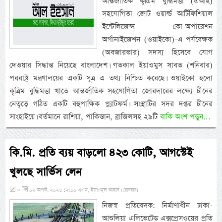
আন্তর্জাতিক কৃত্রিম বুদ্ধিমত্তা (এআই)
সহযোগিতা জোট ওয়ার্ল্ড আর্টিফিশিয়াল
ইন্টেলিজেন্স কো-অপারেশন
অর্গানাইজেশন (ওয়াইকো)-এ পর্যবেক্ষক
(অবজারভার) সদস্য হিসেবে যোগ
দেওয়ার সিদ্ধান্ত নিয়েছে বাংলাদেশ। গতকাল ইয়াওমুস সাবত (শনিবার)
পররাষ্ট্র মন্ত্রণালয়ের একটি সূত্র এ তথ্য নিশ্চিত করেছে। ওয়াইকো হলো
কৃত্রিম বুদ্ধিমত্তা খাতে আন্তর্জাতিক সহযোগিতা জোরদারের লক্ষ্যে চীনের
নেতৃত্বে গঠিত একটি বহুপাক্ষিক প্ল্যাটফর্ম। সংস্থাটির সদর দপ্তর চীনের
সাংহাইয়ে। বর্তমানে রাশিয়া, পাকিস্তান, ব্রাজিলসহ ২৯টি
বাকি অংশ পড়ুন...
কি.মি. প্রতি ব্যয় বাড়লো ৪২৩ কোটি, আগস্টেই
খুলছে সার্ভিস লেন
»
০২ আগস্ট, ২০২৬ ১২:০০ এএম, ইয়াওমুল আহাদ (রোববার)
নিজস্ব প্রতিবেদক: নির্মাণাধীন ঢাকা-
আশুলিয়া এলিভেটেড এক্সপ্রেসওয়ের প্রতি