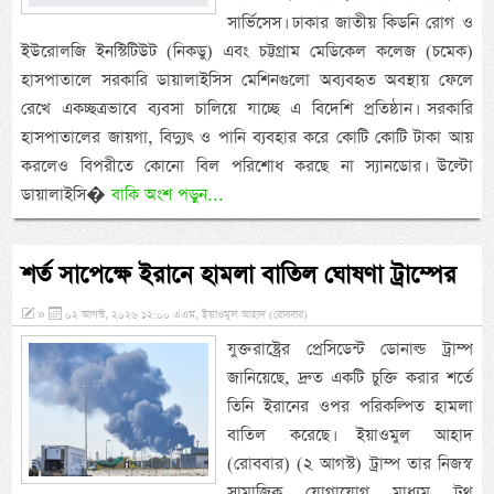
সার্ভিসেস। ঢাকার জাতীয় কিডনি রোগ ও
ইউরোলজি ইনস্টিটিউট (নিকডু) এবং চট্টগ্রাম মেডিকেল কলেজ (চমেক)
হাসপাতালে সরকারি ডায়ালাইসিস মেশিনগুলো অব্যবহৃত অবস্থায় ফেলে
রেখে একচ্ছত্রভাবে ব্যবসা চালিয়ে যাচ্ছে এ বিদেশি প্রতিষ্ঠান। সরকারি
হাসপাতালের জায়গা, বিদ্যুৎ ও পানি ব্যবহার করে কোটি কোটি টাকা আয়
করলেও বিপরীতে কোনো বিল পরিশোধ করছে না স্যানডোর। উল্টো
ডায়ালাইসি�
বাকি অংশ পড়ুন...
শর্ত সাপেক্ষে ইরানে হামলা বাতিল ঘোষণা ট্রাম্পের
»
০২ আগস্ট, ২০২৬ ১২:০০ এএম, ইয়াওমুল আহাদ (রোববার)
যুক্তরাষ্ট্রের প্রেসিডেন্ট ডোনাল্ড ট্রাম্প
জানিয়েছে, দ্রুত একটি চুক্তি করার শর্তে
তিনি ইরানের ওপর পরিকল্পিত হামলা
বাতিল করেছে। ইয়াওমুল আহাদ
(রোববার) (২ আগস্ট) ট্রাম্প তার নিজস্ব
সামাজিক যোগাযোগ মাধ্যম ট্রুথ