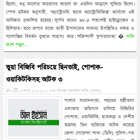
ছিলো; শুধু আলোর আচরণের কারণে তা এতদিন আড়ালে লুকিয়ে ছিলো।
স্পেস ডটকম অনুযায়ী, ‘অ্যাস্ট্রোনমি অ্যান্ড অ্যাস্ট্রোফিজিক্স’ জার্নালে এই
আবিষ্কার প্রকাশিত হয়েছে। সূর্যের ভরের ৯৮.৫ শতাংশই হাইড্রোজেন ও
হিলিয়াম। তবে রুপার মতো ভারী উপাদানের সামান্য উপস্থিতিও নক্ষত্র ও
গ্যালাক্সির বিবর্তন বুঝতে সাহায্য করে। শক্তিশালী সুপারনোভা �
বাকি
অংশ পড়ুন...
ভুয়া বিজিবি পরিচয়ে ছিনতাই, পোশাক-
ওয়াকিটকিসহ আটক ৩
»
০৩ আগস্ট, ২০২৬ ১২:০০ এএম, ইয়াওমুল ইছনাইনিল আযীম (সোমবার)
যশোর সংবাদদাতা: শহরের ষষ্ঠীতলা
এলাকায় অভিযান চালিয়ে বিজিবির
পোশাক, ওয়াকিটকি, হাতকড়া ও দেশীয়
অস্ত্রসহ তিন ব্যক্তিকে আটক করেছে
জেলা গোয়েন্দা শাখা (ডিবি) পুলিশ। গত