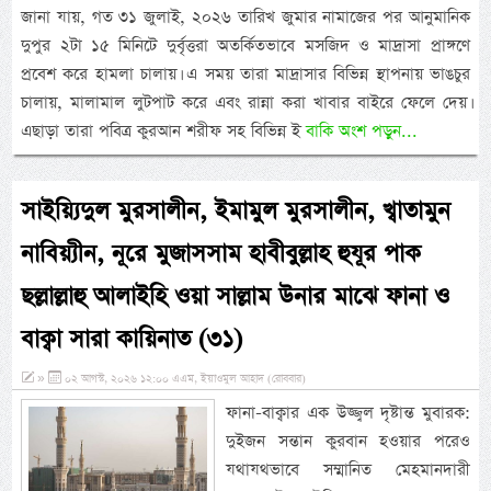
জানা যায়, গত ৩১ জুলাই, ২০২৬ তারিখ জুমার নামাজের পর আনুমানিক
দুপুর ২টা ১৫ মিনিটে দুর্বৃত্তরা অতর্কিতভাবে মসজিদ ও মাদ্রাসা প্রাঙ্গণে
প্রবেশ করে হামলা চালায়। এ সময় তারা মাদ্রাসার বিভিন্ন স্থাপনায় ভাঙচুর
চালায়, মালামাল লুটপাট করে এবং রান্না করা খাবার বাইরে ফেলে দেয়।
এছাড়া তারা পবিত্র কুরআন শরীফ সহ বিভিন্ন ই
বাকি অংশ পড়ুন...
সাইয়্যিদুল মুরসালীন, ইমামুল মুরসালীন, খ্বাতামুন
নাবিয়্যীন, নূরে মুজাসসাম হাবীবুল্লাহ হুযূর পাক
ছল্লাল্লাহু আলাইহি ওয়া সাল্লাম উনার মাঝে ফানা ও
বাক্বা সারা কায়িনাত (৩১)
»
০২ আগস্ট, ২০২৬ ১২:০০ এএম, ইয়াওমুল আহাদ (রোববার)
ফানা-বাক্বার এক উজ্জ্বল দৃষ্টান্ত মুবারক:
দুইজন সন্তান কুরবান হওয়ার পরেও
যথাযথভাবে সম্মানিত মেহমানদারী