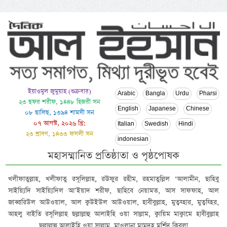
ইয়াওমুল জুমুয়াহ (শুক্রবার)
Arabic
Bangla
Urdu
Pharsi
২৩ ছফর শরীফ, ১৪৪৮ হিজরী সন
English
Japanese
Chinese
০৮ ছালিছ, ১৩৯৪ শামসী সন
০৭ আগস্ট, ২০২৬ খ্রি:
Italian
Swedish
Hindi
২৩ শ্রাবণ, ১৪৩৩ ফসলী সন
indonesian
মহাসম্মানিত প্রতিষ্ঠাতা ও পৃষ্ঠপোষক
খলীফাতুল্লাহ, খলীফাতু রসূলিল্লাহ, রঊফুর রহীম, রহমাতুল্লিল ‘আলামীন, ছাহিবু
সাইয়্যিদি সাইয়্যিদিল আ’ইয়াদ শরীফ, ছাহিবে নেয়ামত, আস সাফফাহ, আল
জাব্বারিউল আউওয়াল, আল ক্বউইউল আউওয়াল, হাবীবুল্লাহ, মুত্বহ্হার, মুত্বহ্হির,
আহলু বাইতি রসূলিল্লাহ ছল্লাল্লাহু আলাইহি ওয়া সাল্লাম, ক্বায়িম মাক্বামে হাবীবুল্লাহ
ছল্লাল্লাহু আলাইহি ওয়া সাল্লাম, মাওলানা মামদূহ মুর্শিদ ক্বিবলা