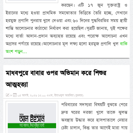
করছেন। এটি ১৭ জুন যুক্তরাষ্ট্র ও
ইরানের মধ্যে হওয়া প্রাথমিক সমঝোতার ভিত্তিতে তৈরি হচ্ছে, যেখানে
হরমুজ প্রণালি পুনরায় খুলে দেওয়া এবং ৬০ দিনের যুদ্ধবিরতির সময় স্থায়ী
শান্তি আলোচনার কাঠামো নির্ধারণ করা হয়েছিল। সূত্রটি জানায়, দুই পক্ষের
মধ্যে বার্তা আদান-প্রদান অব্যাহত রয়েছে এবং পরোক্ষ আলোচনা এখন
অগ্রসর পর্যায়ে রয়েছে। আলোচনার মূল লক্ষ্য হলো হরমুজ প্রণালি খুল
বাকি
অংশ পড়ুন...
মাধবপুরে বাবার ওপর অভিমান করে শিশুর
আত্মহত্যা
»
০৫ আগস্ট, ২০২৬ ১২:০০ এএম, ইয়াওমুল আরবিয়া (বুধবার)
পরিবারের সদস্যরা বিষয়টি বুঝতে পেরে
দ্রুত ঘরের দরজা খুলে তাকে ঝুলন্ত
অবস্থায় উদ্ধার করে হাসপাতালে নেয়ার
চেষ্টা চালান, কিন্তু তার আগেই মারা যায়