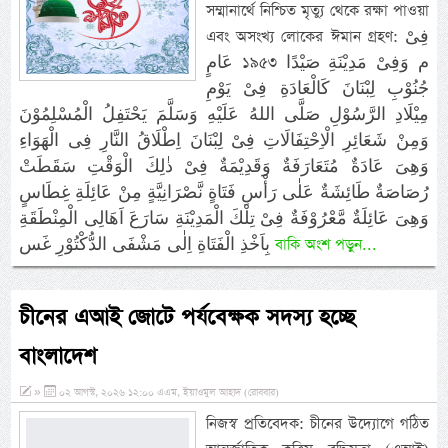
সম্মানার্থে নিশ্চিত মৃত্যু থেকে রক্ষা পাওয়া
এবং অসংখ্য লোকের ঈমান গ্রহণ: فِىْ
عَامٍ ১৯৫৩ م وَفِىْ مَدِيْنَةِ صَيْدًا
جُنُوْبِ لِبْنَانَ كَالْعَادَةِ فِىْ يَوْمِ
مِيْلَادِ الرَّسُوْلِ صَلَّى اللهُ عَلَيْهِ وَسَلَّمَ يَحْتَفِلُ الْمُسْلِمُوْنَ
وَمِنْ شَعَائِرِ الْاِحْتِفَالَاتِ فِىْ لِبْنَانَ اِطْلَاقُ النَّارِ فِى الْهَوَاءِ
وَهِىَ عَادَةٌ مُتَعَارَفَةٌ وَقَدِيْمَةٌ فِىْ ذٰلِكَ الْوَقْتِ سَقَطَتْ
رُصَاصَةٌ طَائِشَةٌ عَلٰى رَأْسِ فَتَاةٍ نَّصْرَانِيَّةٍ مِنْ عَائِلَةِ غِطَاسٍ
وَهِىَ عَائِلَةٌ مَّعْرُوْفَةٌ فِىْ تِلْكَ الْمَدِيْنَةِ سَارَعَ اَهَالِى الْمِنْطَقَةِ
بِاَخْذِ الْفَتَاةِ اِلٰى مَشْفَى الدُّكْتُوْرِ غَس
বাকি অংশ পড়ুন...
চীনের এআই জোটে পর্যবেক্ষক সদস্য হচ্ছে
বাংলাদেশ
»
০২ আগস্ট, ২০২৬ ১২:০০ এএম, ইয়াওমুল আহাদ (রোববার)
নিজস্ব প্রতিবেদক: চীনের উদ্যোগে গঠিত