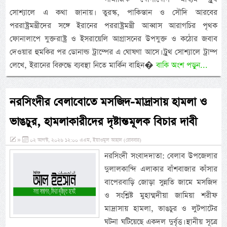
সোশ্যালে এ কথা জানায়। তুরস্ক, পাকিস্তান ও সৌদি আরবের
পররাষ্ট্রমন্ত্রীদের সঙ্গে ইরানের পররাষ্ট্রমন্ত্রী আব্বাস আরাগচির পৃথক
ফোনালাপে যুক্তরাষ্ট্র ও ইসরায়েলি আগ্রাসনের উপযুক্ত ও কঠোর জবাব
দেওয়ার হুমকির পর ডোনাল্ড ট্রাম্পের এ ঘোষণা আসে। ট্রুথ সোশ্যালে ট্রাম্প
লেখে, ইরানের বিরুদ্ধে ব্যবস্থা নিতে মার্কিন বাহিন�
বাকি অংশ পড়ুন...
নরসিংদীর বেলাবোতে মসজিদ-মাদ্রাসায় হামলা ও
ভাঙচুর, হামলাকারীদের দৃষ্টান্তমূলক বিচার দাবী
»
০২ আগস্ট, ২০২৬ ১২:০০ এএম, ইয়াওমুল আহাদ (রোববার)
নরসিংদী সংবাদদাতা: বেলাব উপজেলার
দুলালকান্দি এলাকার বাঁশবাজার কাঁসার
বাপেরবাড়ি জোড়া সুন্নতি জামে মসজিদ
ও সংশ্লিষ্ট মুহাম্মদীয়া জামিয়া শরীফ
মাদ্রাসায় হামলা, ভাঙচুর ও লুটপাটের
ঘটনা ঘটিয়েছে একদল দুর্বৃত্ত। স্থানীয় সূত্রে