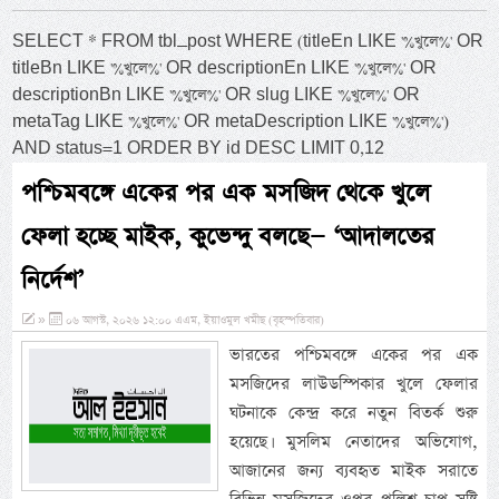
SELECT * FROM tbl_post WHERE (titleEn LIKE '%খুলে%' OR
titleBn LIKE '%খুলে%' OR descriptionEn LIKE '%খুলে%' OR
descriptionBn LIKE '%খুলে%' OR slug LIKE '%খুলে%' OR
metaTag LIKE '%খুলে%' OR metaDescription LIKE '%খুলে%')
AND status=1 ORDER BY id DESC LIMIT 0,12
পশ্চিমবঙ্গে একের পর এক মসজিদ থেকে খুলে
ফেলা হচ্ছে মাইক, কুভেন্দু বলছে— ‘আদালতের
নির্দেশ’
»
০৬ আগস্ট, ২০২৬ ১২:০০ এএম, ইয়াওমুল খমীছ (বৃহস্পতিবার)
ভারতের পশ্চিমবঙ্গে একের পর এক
মসজিদের লাউডস্পিকার খুলে ফেলার
ঘটনাকে কেন্দ্র করে নতুন বিতর্ক শুরু
হয়েছে। মুসলিম নেতাদের অভিযোগ,
আজানের জন্য ব্যবহৃত মাইক সরাতে