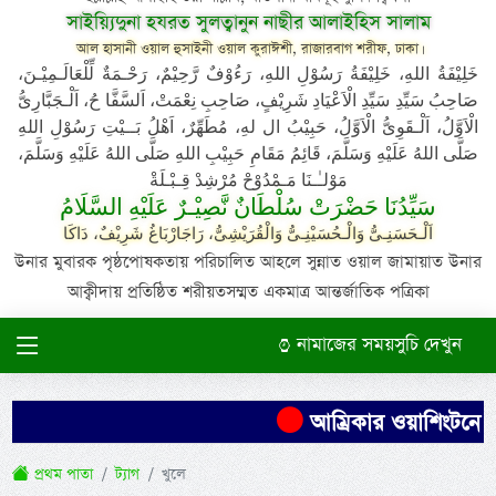
সাইয়্যিদুনা হযরত সুলত্বানুন নাছীর আলাইহিস সালাম
আল হাসানী ওয়াল হুসাইনী ওয়াল কুরাঈশী, রাজারবাগ শরীফ, ঢাকা।
خَلِيْفَةُ اللهِ، خَلِيْفَةُ رَسُوْلِ اللهِ، رَءُوْفٌ رَّحِيْمٌ، رَحْـمَةٌ لِّلْعَالَـمِيْـنَ،
صَاحِبُ سَيِّدِ سَيِّدِ الْاَعْيَادِ شَرِيْفٍ، صَاحِبِ نِعْمَتْ، اَلسَّفَّا حُ، اَلْـجَبَّارِىُّ
الْاَوَّلُ، اَلْـقَوِىُّ الْاَوَّلُ، حَبِيْبُ ال لهِ، مُطَهِّرٌ، اَهْلُ بَــيْتِ رَسُوْلِ اللهِ
صَلَّى اللهُ عَلَيْهِ وَسَلَّمَ، قَائِمُ مَقَامِ حَبِيْبِ اللهِ صَلَّى اللهُ عَلَيْهِ وَسَلَّمَ،
مَوْلـٰـنَا مَـمْدُوْحْ مُرْشِدْ قِـبْـلَةْ
سَيِّدُنَا حَضْرَتْ سُلْطَانٌ نَّصِيْـرٌ عَلَيْهِ السَّلَامُ
اَلْـحَسَنِـىُّ وَالْـحُسَيْنِـىُّ وَالْقُرَيْشِىُّ، رَاجَارْبَاغُ شَرِيْفٌ، دَاكَا
উনার মুবারক পৃষ্ঠপোষকতায় পরিচালিত আহলে সুন্নাত ওয়াল জামায়াত উনার
আক্বীদায় প্রতিষ্ঠিত শরীয়তসম্মত একমাত্র আন্তর্জাতিক পত্রিকা
নামাজের সময়সুচি দেখুন
আম্রিকার ওয়াশিংটনে দা
প্রথম পাতা
ট্যাগ
খুলে