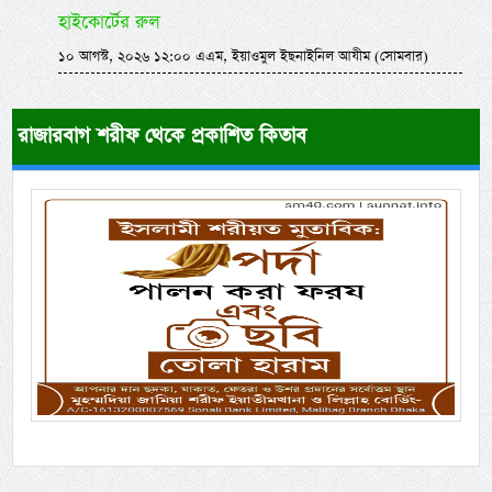
হাইকোর্টের রুল
১০ আগস্ট, ২০২৬ ১২:০০ এএম, ইয়াওমুল ইছনাইনিল আযীম (সোমবার)
রাজারবাগ শরীফ থেকে প্রকাশিত কিতাব
Previous
Next