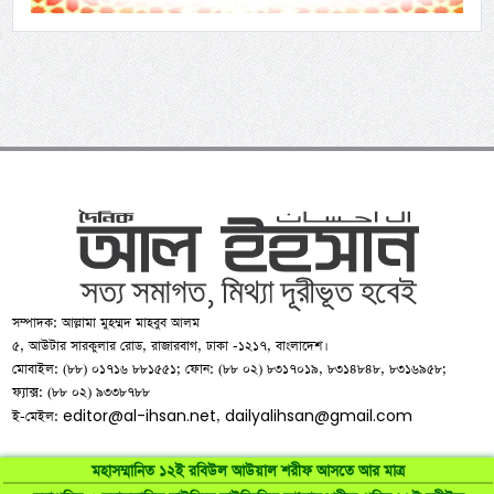
সম্পাদক: আল্লামা মুহম্মদ মাহবুব আলম
৫, আউটার সারকুলার রোড, রাজারবাগ, ঢাকা -১২১৭, বাংলাদেশ।
মোবাইল: (৮৮) ০১৭১৬ ৮৮১৫৫১; ফোন: (৮৮ ০২) ৮৩১৭০১৯, ৮৩১৪৮৪৮, ৮৩১৬৯৫৮;
ফ্যাক্স: (৮৮ ০২) ৯৩৩৮৭৮৮
editor@al-ihsan.net
dailyalihsan@gmail.com
ই-মেইল:
,
মহাসম্মানিত ১২ই রবিউল আউয়াল শরীফ আসতে আর মাত্র