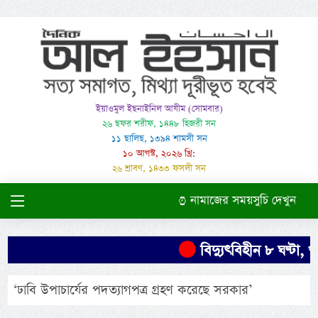
ইয়াওমুল ইছনাইনিল আযীম (সোমবার)
২৬ ছফর শরীফ, ১৪৪৮ হিজরী সন
১১ ছালিছ, ১৩৯৪ শামসী সন
১০ আগস্ট, ২০২৬ খ্রি:
২৬ শ্রাবণ, ১৪৩৩ ফসলী সন
নামাজের সময়সুচি দেখুন
বিদ্যুৎবিহীন ৮ ঘণ্টা, খ
‘ঢাবি উপাচার্যের পদত্যাগপত্র গ্রহণ করেছে সরকার’