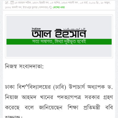
,
১৩ রমাদ্বান শরীফ, ১৪৪৭ হিজরী সন, ০৩ আশির, ১৩৯৩ শামসী সন , ০৩ মার্চ, ২০২৬ খ্রি:, ১৮ ফাল্গুন,
১৪৩২ ফসলী সন, ইয়াওমুছ ছুলাছা (মঙ্গলবার)
দেশের খবর
নিজস্ব সংবাদদাতা:
ঢাকা বিশ^বিদ্যালয়ের (ঢাবি) উপাচার্য অধ্যাপক ড.
নিয়াজ আহমদ খানের পদত্যাগপত্র সরকার গ্রহণ
করেছে বলে জানিয়েছেন শিক্ষা প্রতিমন্ত্রী ববি
হাজ্জাজ।