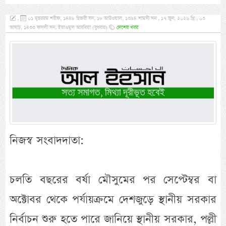
,
০১ মুহররম শরীফ, ১৪৪৮ হিজরী সন, ১৮ আউওয়াল, ১৩৯৪ শামসী সন , ১৭ জুন, ২০২৬ খ্রি:, ০৩
আষাঢ়, ১৪৩৩ ফসলী সন, ইয়াওমুল আরবিয়া (বুধবার)
দেশের খবর
নিজস্ব সংবাদদাতা:
চলতি বছরের বর্ষা মৌসুমের পর সেপ্টেম্বর বা
অক্টোবর থেকে পর্যায়ক্রমে দেশজুড়ে স্থানীয় সরকার
নির্বাচন শুরু হতে পারে জানিয়ে স্থানীয় সরকার, পল্লী