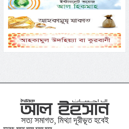
সম্পাদক: আল্লামা মুহম্মদ মাহবুব আলম