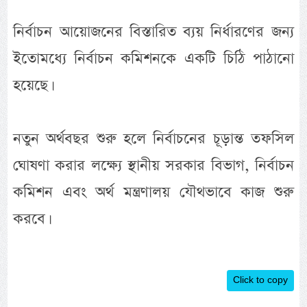
নির্বাচন আয়োজনের বিস্তারিত ব্যয় নির্ধারণের জন্য
ইতোমধ্যে নির্বাচন কমিশনকে একটি চিঠি পাঠানো
হয়েছে।
নতুন অর্থবছর শুরু হলে নির্বাচনের চূড়ান্ত তফসিল
ঘোষণা করার লক্ষ্যে স্থানীয় সরকার বিভাগ, নির্বাচন
কমিশন এবং অর্থ মন্ত্রণালয় যৌথভাবে কাজ শুরু
করবে।
Click to copy