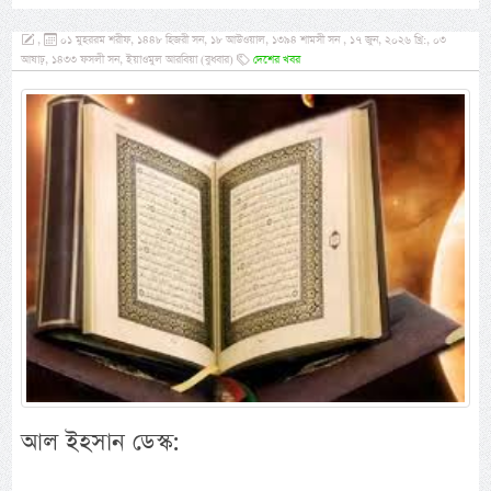
,
০১ মুহররম শরীফ, ১৪৪৮ হিজরী সন, ১৮ আউওয়াল, ১৩৯৪ শামসী সন , ১৭ জুন, ২০২৬ খ্রি:, ০৩
আষাঢ়, ১৪৩৩ ফসলী সন, ইয়াওমুল আরবিয়া (বুধবার)
দেশের খবর
আল ইহসান ডেস্ক: