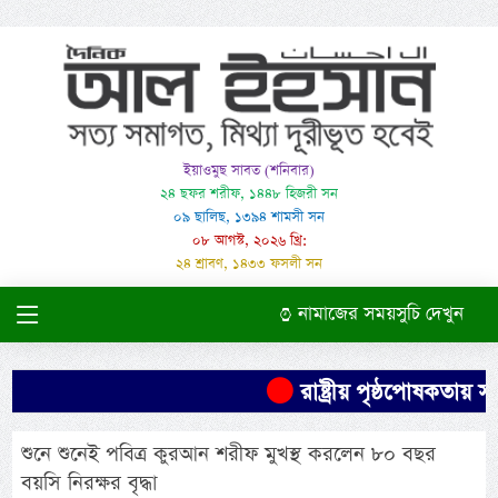
ইয়াওমুছ সাবত (শনিবার)
২৪ ছফর শরীফ, ১৪৪৮ হিজরী সন
০৯ ছালিছ, ১৩৯৪ শামসী সন
০৮ আগস্ট, ২০২৬ খ্রি:
২৪ শ্রাবণ, ১৪৩৩ ফসলী সন
নামাজের সময়সুচি দেখুন
রাষ্ট্রীয় পৃষ্ঠপোষকতায়
শুনে শুনেই পবিত্র কুরআন শরীফ মুখস্থ করলেন ৮০ বছর
বয়সি নিরক্ষর বৃদ্ধা