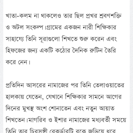
খাতা-কলম না থাকলেও তার ছিল প্রখর শ্রবণশক্তি
ও অটল সংকল্প। গ্রামের একজন নারী শিক্ষিকার
সাহায্যে তিনি সূরাগুলো শিখতে শুরু করেন এবং
হিফজের জন্য একটি কঠোর দৈনিক রুটিন তৈরি
করে নেন।
প্রতিদিন আসরের নামাজের পর তিনি তেলাওয়াতের
হালকায় যেতেন, যেখানে শিক্ষিকার সামনে আগের
দিনের মুখস্থ অংশ শোনাতেন এবং নতুন আয়াত
শিখতেন। মাগরিব ও ইশার নামাজের মধ্যবর্তী সময়ে
তিনি তার চিরসঙ্গী রেকর্ডারটি বুকে জড়িয়ে ধরে