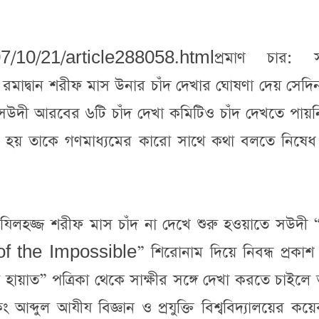
7/10/21/article288058.htmlপ্রমাণ চার: 
মাদ্বান শরীফ মাস উনার চাঁদ দেখার ঘোষণা দেয় সেদিন 
বং সউদী আরবের ৬টি চাঁদ দেখা কমিটিও চাঁদ দেখতে পায়ন
েয়া হয় তাকে গণমাধ্যমের কারো সাথে কথা বলতে নিষেধ
র যিলহজ্জ শরীফ মাস চাঁদ না দেখে শুরু হওয়াতে সউদ
f the Impossible” শিরোনাম দিয়ে নিবন্ধ প্রকাশ
য়াত” পত্রিকা থেকে সাক্ষীর সঙ্গে দেখা করতে চাইলে
ব্দুল আযীয বিজ্ঞান ও প্রযুক্তি বিশ্ববিদ্যালয়ের ক