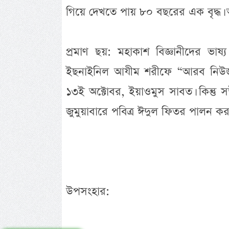
গিয়ে দেখতে পায় ৮০ বছরের এক বৃদ্ধ। অর
প্রমাণ ছয়: মহাকাশ বিজ্ঞানীদের ভা
ইছনাইনিল আযীম শরীফে “আরব নিউজ”
১৩ই অক্টোবর, ইয়াওমুস সাবত। কিন্তু
জুমুয়াবারে পবিত্র ঈদুল ফিতর পালন কর
উপসংহার: