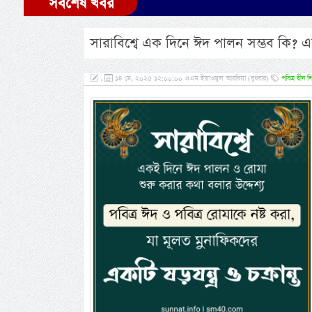
সর্বশেষ খবর
সারাবিশ্বে এক দিনে ঈদ পালন সম্ভব কি? এক
,
১৪ মে, ২০২৫ ১২:০০:০০ এএম ইয়াওমুল আরবিয়া (বুধবার)
পবিত্র দ্বীন শি