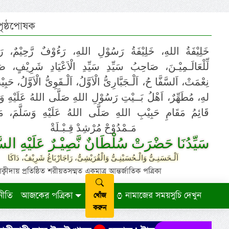
 পৃষ্ঠপোষক
خَلِيْفَةُ اللهِ، خَلِيْفَةُ رَسُوْلِ اللهِ، رَءُوْفٌ رَّحِيْمٌ، رَ
لِّلْعَالَـمِيْـنَ، صَاحِبُ سَيِّدِ سَيِّدِ الْاَعْيَادِ شَرِيْفٍ، 
نِعْمَتْ، اَلسَّفَّا حُ، اَلْـجَبَّارِىُّ الْاَوَّلُ، اَلْـقَوِىُّ الْاَوَّلُ، حَب
لهِ، مُطَهِّرٌ، اَهْلُ بَــيْتِ رَسُوْلِ اللهِ صَلَّى اللهُ عَلَيْهِ وَ،
قَائِمُ مَقَامِ حَبِيْبِ اللهِ صَلَّى اللهُ عَلَيْهِ وَسَلَّمَ، مَوْ
مَـمْدُوْحْ مُرْشِدْ قِـبْـلَةْ
سَيِّدُنَا حَضْرَتْ سُلْطَانٌ نَّصِيْـرٌ عَلَيْهِ السَّ
اَلْـحَسَنِـىُّ وَالْـحُسَيْنِـىُّ وَالْقُرَيْشِىُّ، رَاجَارْبَاغُ شَرِيْفٌ، دَاكَا
ায় প্রতিষ্ঠিত শরীয়তসম্মত একমাত্র আন্তর্জাতিক পত্রিকা
নীতি
আজকের পত্রিকা
নামাজের সময়সুচি দেখুন
খোঁজ
করুন