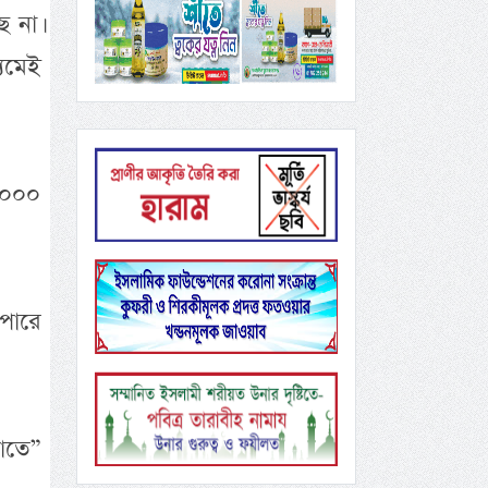
 না।
্যমেই
২০০০
পারে
াতে”