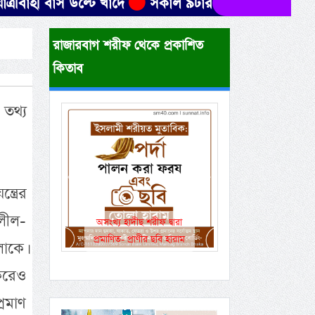
বাস উল্টে খাদে
সকাল ৯টার মধ্যে যেসব জেলায় ৬০ কিমি 
রাজারবাগ শরীফ থেকে প্রকাশিত
কিতাব
তথ্য
Previous
Next
ত্রের
লীল-
একই রানওয়েতে সামরিক-
বেসামরিক ফ্লাইট!
োকে।
করেও
্রমাণ