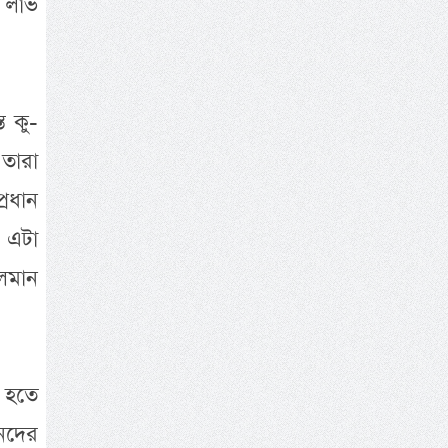
 লাভ
ত কু-
তারা
্রধান
 এটা
সলমান
র হতে
নদের