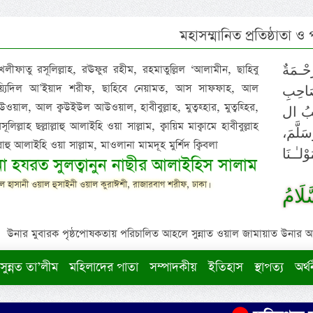
মহাসম্মানিত প্রতিষ্ঠাতা ও
 খলীফাতু রসূলিল্লাহ, রঊফুর রহীম, রহমাতুল্লিল ‘আলামীন, ছাহিবু
حْـمَةٌ
াইয়্যিদিল আ’ইয়াদ শরীফ, ছাহিবে নেয়ামত, আস সাফফাহ, আল
صَاحِبِ
ওয়াল, আল ক্বউইউল আউওয়াল, হাবীবুল্লাহ, মুত্বহ্হার, মুত্বহ্হির,
ِيْبُ ال
িল্লাহ ছল্লাল্লাহু আলাইহি ওয়া সাল্লাম, ক্বায়িম মাক্বামে হাবীবুল্লাহ
سَلَّمَ
াল্লাহু আলাইহি ওয়া সাল্লাম, মাওলানা মামদূহ মুর্শিদ ক্বিবলা
لـٰـنَا
ুনা হযরত সুলত্বানুন নাছীর আলাইহিস সালাম
 হাসানী ওয়াল হুসাইনী ওয়াল কুরাঈশী, রাজারবাগ শরীফ, ঢাকা।
لَامُ
উনার মুবারক পৃষ্ঠপোষকতায় পরিচালিত আহলে সুন্নাত ওয়াল জামায়াত উনার আক্বীদ
সুন্নত তা’লীম
মহিলাদের পাতা
সম্পাদকীয়
ইতিহাস
স্থাপত্য
অর্থ