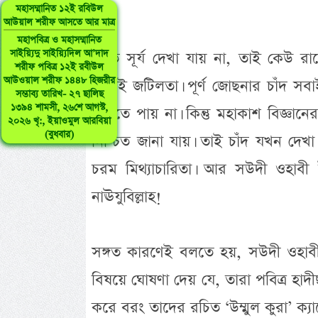
মহাসম্মানিত ১২ই রবিউল
আউয়াল শরীফ আসতে আর মাত্র
মহাপবিত্র ও মহাসম্মানিত
সাইয়্যিদু সাইয়্যিদিল আ’দাদ
রাতে সূর্য দেখা যায় না, তাই কেউ রা
শরীফ পবিত্র ১২ই রবীউল
আউওয়াল শরীফ ১৪৪৮ হিজরীর
নিয়েই জটিলতা। পূর্ণ জোছনার চাঁদ স
সম্ভাব্য তারিখ- ২৭ ছালিছ
১৩৯৪ শামসী, ২৬শে আগস্ট,
দেখতে পায় না। কিন্তু মহাকাশ বিজ্ঞান
২০২৬ খৃ:, ইয়াওমুল আরবিয়া
(বুধবার)
নিশ্চিত জানা যায়। তাই চাঁদ যখন দে
চরম মিথ্যাচারিতা। আর সউদী ওহাব
নাঊযুবিল্লাহ!
সঙ্গত কারণেই বলতে হয়, সউদী ওহাবী 
বিষয়ে ঘোষণা দেয় যে, তারা পবিত্র হাদী
করে বরং তাদের রচিত ‘উম্মুল কুরা’ ক