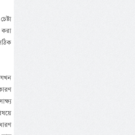
েষ্টা
া করা
 সঠিক
া যখন
 কারণ
ক্ষ্য
িষয়ে
ধারণ