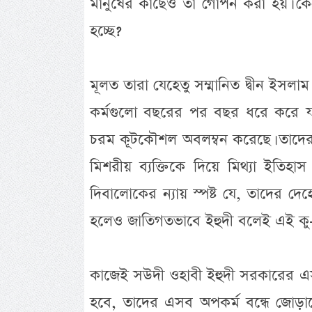
মানুষের কাছেও তা গোপন করা হয়। কে
হচ্ছে?
মূলত তারা যেহেতু সম্মানিত দ্বীন ইসলাম
কর্মগুলো বছরের পর বছর ধরে করে য
চরম কূটকৌশল অবলম্বন করেছে। তাদের পূর্
মিশরীয় ব্যক্তিকে দিয়ে মিথ্যা ইতিহ
দিবালোকের ন্যায় স্পষ্ট যে, তাদের দেহ
হলেও জাতিগতভাবে ইহুদী বলেই এই কু-ক
কাজেই সউদী ওহাবী ইহুদী সরকারের এসব
হবে, তাদের এসব অপকর্ম বন্ধে জোড়াল