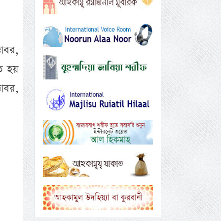
োবর,
ত হয়
োবর,