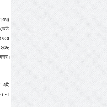
পাওয়া
 কেউ
বিষয়ে
চ্ছে
বছর।
ে এই
্য না