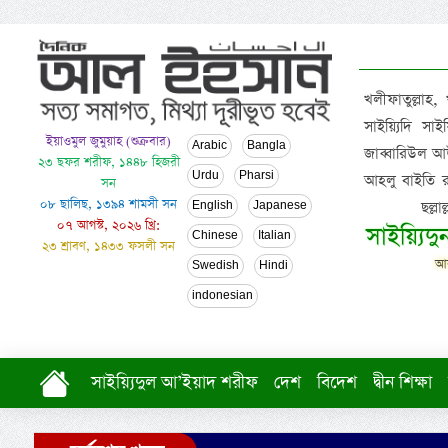
খলীফাতুল্লাহ,
সাইয়্যিদি স
ইয়াওমুল জুমুয়াহ (শুক্রবার)
Arabic
Bangla
জাব্বারিউল আউ
২৩ ছফর শরীফ, ১৪৪৮ হিজরী
Urdu
Pharsi
আহলু বাইতি রসূল
সন
০৮ ছালিছ, ১৩৯৪ শামসী সন
ছল্ল
English
Japanese
০৭ আগস্ট, ২০২৬ খ্রি:
সাইয়্যিদ
Chinese
Italian
২৩ শ্রাবণ, ১৪৩৩ ফসলী সন
আল
Swedish
Hindi
indonesian
সাইয়্যিদুল আ’ইয়াদ শরীফ
দেশ
বিদেশ
দ্বীন শিক্ষা