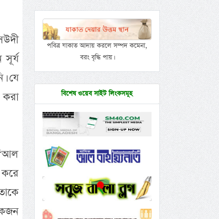
সউদী
পবিত্র যাকাত আদায় করলে সম্পদ কমেনা,
সূর্য
বরং বৃদ্ধি পায়।
ি। যে
বিশেষ ওয়েব সাইট লিংকসমূহ
 করা
ী “আল
 করে
 তাকে
য়েকজন