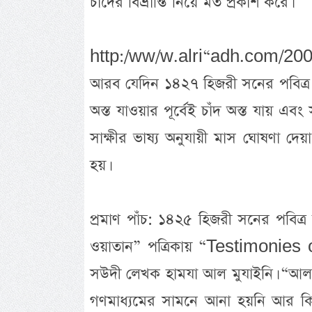
চাঁদের বিভ্রান্তি নিয়ে মত প্রকাশ করে।
http:/ww/w.alri“adh.com/200
আরব যেদিন ১৪২৭ হিজরী সনের পবিত্র র
অস্ত যাওয়ার পূর্বেই চাঁদ অস্ত যায় এ
সাক্ষীর ভাষ্য অনুযায়ী মাস ঘোষণা দ
হয়।
প্রমাণ পাঁচ: ১৪২৫ হিজরী সনের পবিত্
ওয়াতান” পত্রিকায় “Testimonies o
সউদী লেখক হামযা আল মুযাইনি। “আল হা
গণমাধ্যমের সামনে আনা হয়নি আর কিং আ