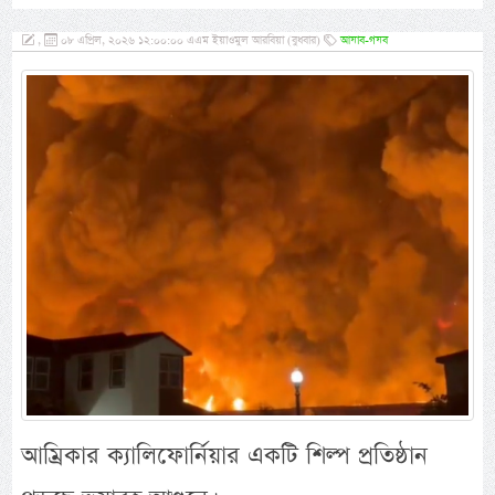
,
০৮ এপ্রিল, ২০২৬ ১২:০০:০০ এএম ইয়াওমুল আরবিয়া (বুধবার)
আযাব-গযব
আম্রিকার ক্যালিফোর্নিয়ার একটি শিল্প প্রতিষ্ঠান