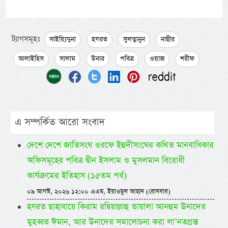
ট্যাগসমূহঃ
সাইয়্যিদুনা
হযরত
সুলত্বানুন
নাছীর
আলাইহিস
সালাম
উনার
পবিত্র
ওয়াজ
শরীফ
এ সম্পর্কিত আরো সংবাদ
দেশে দেশে জাতিসংঘ ওরফে ইহুদীসংঘের কথিত মানবাধিকার
অফিসমূহের পবিত্র দ্বীন ইসলাম ও মুসলমান বিরোধী
কার্যক্রমের ইতিহাস (১৫তম পর্ব)
০৯ আগস্ট, ২০২৬ ১২:০০ এএম, ইয়াওমুল আহাদ (রোববার)
হযরত ছাহাবায়ে কিরাম রদ্বিয়াল্লাহু তায়ালা আনহুম উনাদের
মুহব্বত ঈমান, আর উনাদের সমালোচনা করা লা’নতগ্রস্ত