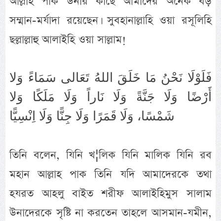
আল্লাহ পাক উনার কাছে আমাদের অনেক বড়
সম্মান-মর্যাদা রয়েছেন। সুবহানাল্লাহি ওয়া রসূলিহি
ছল্লাল্লাহু আলাইহি ওয়া সাল্লাম!
فَلَوْلَا نَحْنُ مَا خَلَقَ اللهُ تَعَالى سَمَاءً وَلا
أَرْضًا وَلَا جَنَّةً وَلَا نَاراً وَلَا مَلَكًا وَلا
شَمْسًا، وَلَا قَمَرًا وَلَا جِنًّا وَلَا اِنْسِيًّا
তিনি বলেন, যিনি খ¦লিক যিনি মালিক যিনি রব
মহান আল্লাহ পাক তিনি যদি আমাদেরকে তথা
হযরত আহলু বাইত শরীফ আলাইহিমুস সালাম
উনাদেরকে সৃষ্টি না করতেন তাহলে আসমান-যমীন,