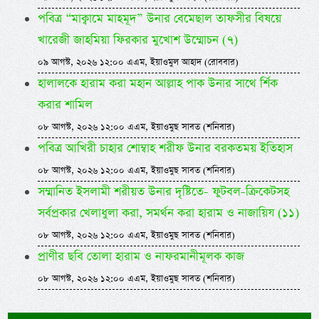
পবিত্র “মাক্বামে মাহমূদ” উনার বেমেছাল তাফসীর বিষয়ে
খারেজী জাহমিয়া ফিরকার মুখোশ উম্মোচন (৭)
০৯ আগস্ট, ২০২৬ ১২:০০ এএম, ইয়াওমুল আহাদ (রোববার)
হালালকে হারাম করা মহান আল্লাহ পাক উনার সাথে র্শিক
করার শামিল
০৮ আগস্ট, ২০২৬ ১২:০০ এএম, ইয়াওমুছ সাবত (শনিবার)
পবিত্র আখিরী চাহার শোম্বাহ শরীফ উনার বরকতময় ইতিহাস
০৮ আগস্ট, ২০২৬ ১২:০০ এএম, ইয়াওমুছ সাবত (শনিবার)
সম্মানিত ইসলামী শরীয়ত উনার দৃষ্টিতে- ফুটবল-ক্রিকেটসহ
সর্বপ্রকার খেলাধুলা করা, সমর্থন করা হারাম ও নাজায়িয (১১)
০৮ আগস্ট, ২০২৬ ১২:০০ এএম, ইয়াওমুছ সাবত (শনিবার)
প্রাণীর ছবি তোলা হারাম ও নাফরমানীমূলক কাজ
০৮ আগস্ট, ২০২৬ ১২:০০ এএম, ইয়াওমুছ সাবত (শনিবার)