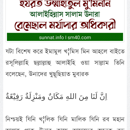
যটা বিশেষ করে ইমামুল খ¦মিস মিন আহলে বাইতে
রসূলিল্লাহি ছল্লাল্লাহু আলাইহি ওয়া সাল্লাম তিনি
বলেছেন, উনাদের খুছূছিয়াত মুবারক
اِنَّ لَنَا مِنَ اللهِ مَكَانٌ ومَنْزِلَةٌ رَفِيْعًةٌ
নিশ্চয়ই যিনি খ¦লিক যিনি মালিক যিনি রব মহান