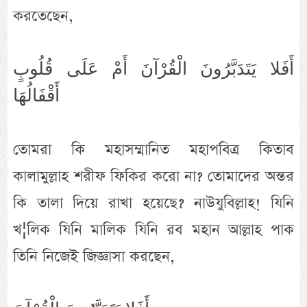
করতেছেন,
أَفَلا يَتَدَبَّرُونَ الْقُرْآنَ أَمْ عَلَى قُلُوبٍ
أَقْفَالُهَا
তোমরা কি মহাসম্মানিত মহাপবিত্র কিতাব
কালামুল্লাহ শরীফ ফিকির করো না? তোমাদের অন্তর
কি তালা দিয়ে রাখা হয়েছে? নাউযুবিল্লাহ! যিনি
খ¦লিক যিনি মালিক যিনি রব মহান আল্লাহ পাক
তিনি নিজেই জিজ্ঞাসা করছেন,