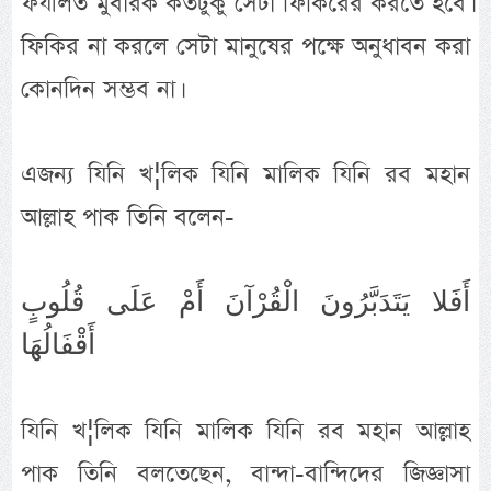
ফযীলত মুবারক কতটুকু সেটা ফিকিরের করতে হবে।
ফিকির না করলে সেটা মানুষের পক্ষে অনুধাবন করা
কোনদিন সম্ভব না।
এজন্য যিনি খ¦লিক যিনি মালিক যিনি রব মহান
আল্লাহ পাক তিনি বলেন-
أَفَلا يَتَدَبَّرُونَ الْقُرْآنَ أَمْ عَلَى قُلُوبٍ
أَقْفَالُهَا
যিনি খ¦লিক যিনি মালিক যিনি রব মহান আল্লাহ
পাক তিনি বলতেছেন, বান্দা-বান্দিদের জিজ্ঞাসা