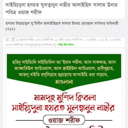
সাইয়্যিদুনা হযরত সুলত্বানুন নাছীর আলাইহিস সালাম উনার
পবিত্র ওয়াজ শরীফ
হযরত উম্মাহাতুল মু’মিনীন আলাইহিন্নাস সালাম উনারা বেমেছাল মর্যাদার অধিকারী
(২১২)
,
২১ মুহররম শরীফ, ১৪৪৮ হিজরী সন, ০৮ ছানী, ১৩৯৪ শামসী সন , ০৭ জুলাই, ২০২৬ খ্রি:, ২৩ আষাঢ়,
১৪৩৩ ফসলী সন, ইয়াওমুছ ছুলাছা (মঙ্গলবার)
পবিত্র দ্বীন শিক্ষা