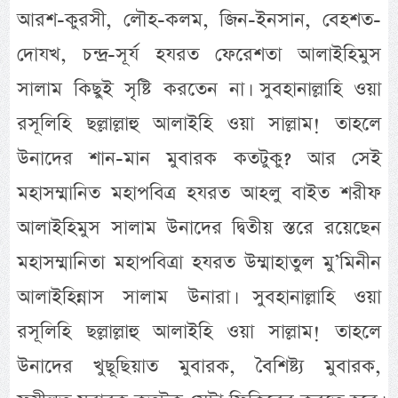
আরশ-কুরসী, লৌহ-কলম, জিন-ইনসান, বেহশত-
দোযখ, চন্দ্র-সূর্য হযরত ফেরেশতা আলাইহিমুস
সালাম কিছুই সৃষ্টি করতেন না। সুবহানাল্লাহি ওয়া
রসূলিহি ছল্লাল্লাহু আলাইহি ওয়া সাল্লাম! তাহলে
উনাদের শান-মান মুবারক কতটুকু? আর সেই
মহাসম্মানিত মহাপবিত্র হযরত আহলু বাইত শরীফ
আলাইহিমুস সালাম উনাদের দ্বিতীয় স্তরে রয়েছেন
মহাসম্মানিতা মহাপবিত্রা হযরত উম্মাহাতুল মু’মিনীন
আলাইহিন্নাস সালাম উনারা। সুবহানাল্লাহি ওয়া
রসূলিহি ছল্লাল্লাহু আলাইহি ওয়া সাল্লাম! তাহলে
উনাদের খুছূছিয়াত মুবারক, বৈশিষ্ট্য মুবারক,