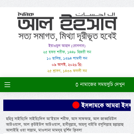
ইয়াওমুল আহাদ (রোববার)
২৫ ছফর শরীফ, ১৪৪৮ হিজরী সন
১০ ছালিছ, ১৩৯৪ শামসী সন
০৯ আগস্ট, ২০২৬ খ্রি:
২৫ শ্রাবণ, ১৪৩৩ ফসলী সন
নামাজের সময়সুচি দেখুন
ইসলামকে আমরা ইসলামের ম
ছহিবু সাইয়্যিদি সাইয়্যিদিল আ’ইয়াদ শরীফ, আস সাফফাহ, আল জাব্বারিউল
আউওয়াল, আল ক্বউইউল আউওয়াল, হাবীবুল্লাহ, আহলু বাইতি রসূলিল্লাহ ছল্লাল্লাহু
আলাইহি ওয়া সাল্লাম, মাওলানা মামদূহ মুর্শিদ ক্বিবলা