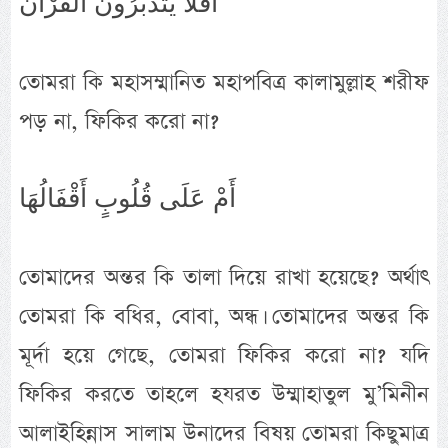
أَفَلا يَتَدَبَّرُونَ الْقُرْآنَ
তোমরা কি মহাসম্মানিত মহাপবিত্র কালামুল্লাহ শরীফ
পড় না, ফিকির করো না?
أَمْ عَلَى قُلُوبٍ أَقْفَالُهَا
তোমাদের অন্তর কি তালা দিয়ে রাখা হয়েছে? অর্থাৎ
তোমরা কি বধির, বোবা, অন্ধ। তোমাদের অন্তর কি
মূর্দা হয়ে গেছে, তোমরা ফিকির করো না? যদি
ফিকির করতে তাহলে হযরত উম্মাহাতুল মু’মিনীন
আলাইহিন্নাস সালাম উনাদের বিষয় তোমরা কিছুমাত্র