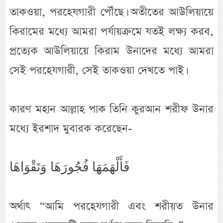
তাকওয়া, পরহেযগারী পৌঁছে। অতীতের আউলিয়ায়ে
কিরামের মধ্যে আমরা পর্যায়ক্রমে যতই লক্ষ্য করব,
প্রত্যেক আউলিয়ায়ে কিরাম উনাদের মধ্যে আমরা
সেই পরহেযগারী, সেই তাকওয়া দেখতে পাই।
কারণ মহান আল্লাহ পাক তিনি কুরআন শরীফ উনার
মধ্যে ইরশাদ মুবারক করেছেন-
فَأَلْهَمَهَا فُجُورَهَا وَتَقْوَاهَا
অর্থাৎ “আমি পরহেযগারী এবং শরীয়ত উনার