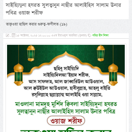
সাইয়্যিদুনা হযরত সুলত্বানুন নাছীর আলাইহিস সালাম উনার
পবিত্র ওয়াজ শরীফ
তাক্বওয়া হাছিল করার গুরুত্ব-ফযীলত (১৯)
,
১৫ অক্টোবর, ২০২৫ ১২:০০:০০ এএম ইয়াওমুল আরবিয়া (বুধবার)
পবিত্র দ্বীন শিক্ষা