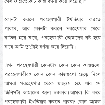
খেলাফ প্রত্যেকটি কাজ বর্ণনা করে দিয়েছি। ”
কোনটা করলে পরহেযগারী ইখতিয়ার করতে
পারবে, আর কোনটা করলে পরহেযগার থেকে
বাতিল হয়ে যাবে, পরহেযগারী তোমাদের নষ্ট হয়ে
যাবে আমি দু’টোই বর্ণনা করে দিয়েছি।
এখন পরহেযগারী কোনটা? কোন কোন কাজগুলো
পরহেযগারীর? কোন কোন কাজগুলো ছেড়ে দিলে
আমরা পরহেযগার থেকে মাহরূম হয়ে যাব সে
জিনিসটা আমাদের জানা দরকার। আমরা কি করে
পরহেযগারী ইখতিয়ার করতে পারব? কোন আমল