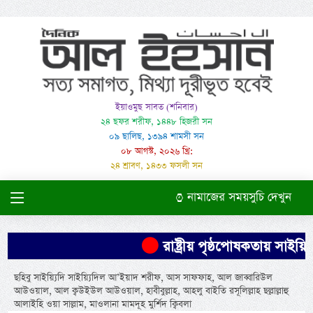
ইয়াওমুছ সাবত (শনিবার)
২৪ ছফর শরীফ, ১৪৪৮ হিজরী সন
০৯ ছালিছ, ১৩৯৪ শামসী সন
০৮ আগস্ট, ২০২৬ খ্রি:
২৪ শ্রাবণ, ১৪৩৩ ফসলী সন
নামাজের সময়সুচি দেখুন
রাষ্ট্রীয় পৃষ্ঠপোষকতায় সাই
ছহিবু সাইয়্যিদি সাইয়্যিদিল আ’ইয়াদ শরীফ, আস সাফফাহ, আল জাব্বারিউল
আউওয়াল, আল ক্বউইউল আউওয়াল, হাবীবুল্লাহ, আহলু বাইতি রসূলিল্লাহ ছল্লাল্লাহু
আলাইহি ওয়া সাল্লাম, মাওলানা মামদূহ মুর্শিদ ক্বিবলা