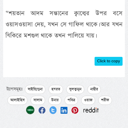
“শয়তান আদম সন্তানের ক্বাল্বের উপর বসে
ওয়াসওয়াসা দেয়, যখন সে গাফিল থাকে। আর যখন
যিকিরে মশগুল থাকে তখন পালিয়ে যায়।
Click to copy
ট্যাগসমূহঃ
সাইয়্যিদুনা
হযরত
সুলত্বানুন
নাছীর
আলাইহিস
সালাম
উনার
পবিত্র
ওয়াজ
শরীফ