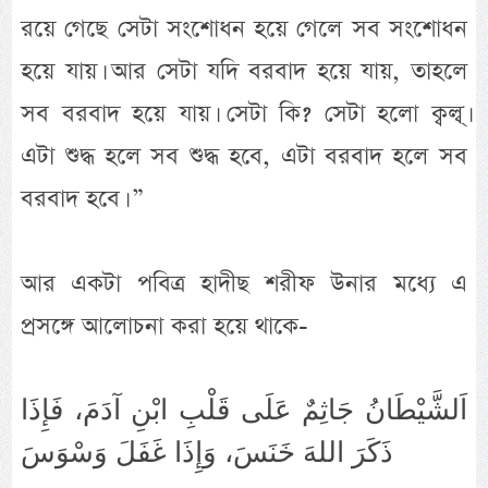
রয়ে গেছে সেটা সংশোধন হয়ে গেলে সব সংশোধন
হয়ে যায়। আর সেটা যদি বরবাদ হয়ে যায়, তাহলে
সব বরবাদ হয়ে যায়। সেটা কি? সেটা হলো ক্বল্ব্।
এটা শুদ্ধ হলে সব শুদ্ধ হবে, এটা বরবাদ হলে সব
বরবাদ হবে। ”
আর একটা পবিত্র হাদীছ শরীফ উনার মধ্যে এ
প্রসঙ্গে আলোচনা করা হয়ে থাকে-
اَلشَّيْطَانُ جَاثِمٌ عَلَى قَلْبِ ابْنِ آدَمَ، فَإِذَا
ذَكَرَ اللهَ خَنَسَ، وَإِذَا غَفَلَ وَسْوَسَ