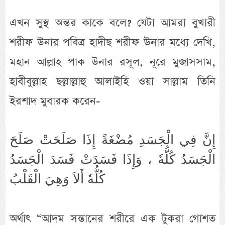
এখন সুস্থ অন্তর কাকে বলে? যেটা আমরা বুখারী
শরীফ উনার পবিত্র হাদীছ শরীফ উনার মধ্যে দেখি,
মহান আল্লাহ পাক উনার রসূল, নূরে মুজাসসাম,
হাবীবুল্লাহ ছল্লাল্লাহু আলাইহি ওয়া সাল্লাম তিনি
ইরশাদ মুবারক করেন-
إِنَّ فِي الْجَسَدِ مُضْغَةً إِذَا صَلَحَتْ صَلَحَ
الْجَسَدُ كُلُّهٗ ، وَإِذَا فَسَدَتْ فَسَدَ الْجَسَدُ
كُلُّهٗ أَلاَ وَهِيَ الْقَلْبُ
অর্থাৎ “আদম সন্তানের শরীরে এক টুকরা গোশত