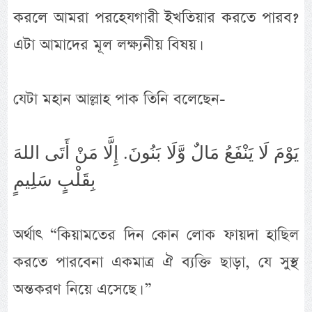
করলে আমরা পরহেযগারী ইখতিয়ার করতে পারব?
এটা আমাদের মূল লক্ষ্যনীয় বিষয়।
যেটা মহান আল্লাহ পাক তিনি বলেছেন-
يَوْمَ لَا يَنْفَعُ مَالٌ وَّلَا بَنُونَ. إِلَّا مَنْ أَتَى اللهَ
بِقَلْبٍ سَلِيمٍ
অর্থাৎ “কিয়ামতের দিন কোন লোক ফায়দা হাছিল
করতে পারবেনা একমাত্র ঐ ব্যক্তি ছাড়া, যে সুস্থ
অন্তকরণ নিয়ে এসেছে। ”