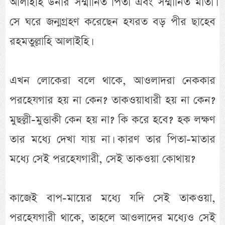
আলাইহি উনার সম্মানিত পিতা এবং সম্মানিত মাতা।
সে ঘরে জন্মগ্রহণ করেছেন হযরত বড় পীর ছাহেব
রহমতুল্লাহি আলাইহি।
এখন লোকেরা বলে থাকে, আওলাদরা নেককার
পরহেযগার হয় না কেন? তাকওয়াধারী হয় না কেন?
মুছল্লী-মুত্তাকী কেন হয় না? কি করে হবে? হক লক্ষণ
তার মধ্যে দেখা যায় না। কারণ তার পিতা-মাতার
মধ্যে সেই পরহেযগারী, সেই তাকওয়া কোথায়?
কাজেই বাপ-মায়ের মধ্যে যদি সেই তাকওয়া,
পরহেযগারী থাকে, তাহলে আওলাদের মধ্যেও সেই