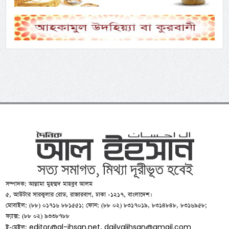
সম্পাদক: আল্লামা মুহম্মদ মাহবুব আলম
৫, আউটার সারকুলার রোড, রাজারবাগ, ঢাকা -১২১৭, বাংলাদেশ।
মোবাইল: (৮৮) ০১৭১৬ ৮৮১৫৫১; ফোন: (৮৮ ০২) ৮৩১৭০১৯, ৮৩১৪৮৪৮, ৮৩১৬৯৫৮;
ফ্যাক্স: (৮৮ ০২) ৯৩৩৮৭৮৮
editor@al-ihsan.net
dailyalihsan@gmail.com
ই-মেইল:
,