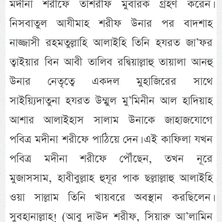
মদীনা শরীফে তাশরীফ মুবারক গ্রহণ করেন।
নিসবাতুল আযীমাহ শরীফ উনার পর বাদশাহ
নাজ্জাসী রহমতুল্লাহি আলাইহি তিনি হযরত জা’ফর
ত্বাইয়ার বিন আবী তালিব রদ্বিয়াল্লাহু তায়ালা আনহু
উনার নেতৃত্বে একদল মুহাজিরের সাথে
সাইয়্যিদাতুনা হযরত উম্মুল মু’মিনীন আল হাদিয়াহ
আশার আলাইহাস সালাম উনাকে জাহাজযোগে
পবিত্র মদীনা শরীফে পাঠিয়ে দেন। এই কাফিলা যখন
পবিত্র মদীনা শরীফে পৌঁছেন, তখন নূরে
মুজাসসাম, হাবীবুল্লাহ হুযূর পাক ছল্লাল্লাহু আলাইহি
ওয়া সাল্লাম তিনি খায়বরে অবস্থান করছিলেন।
সুবহানাল্লাহ! (আবু দাউদ শরীফ, সিয়ারু আ’লামিন