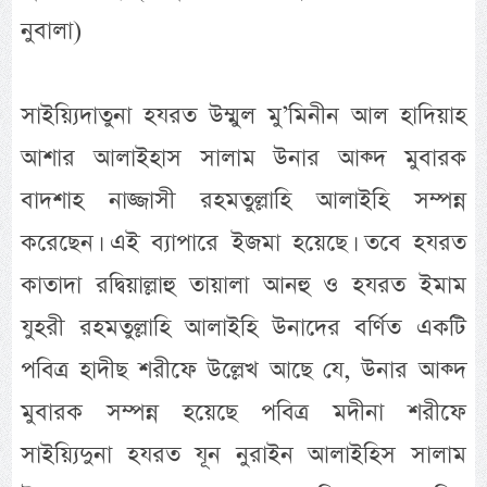
নুবালা)
সাইয়্যিদাতুনা হযরত উম্মুল মু’মিনীন আল হাদিয়াহ
আশার আলাইহাস সালাম উনার আক্দ মুবারক
বাদশাহ নাজ্জাসী রহমতুল্লাহি আলাইহি সম্পন্ন
করেছেন। এই ব্যাপারে ইজমা হয়েছে। তবে হযরত
কাতাদা রদ্বিয়াল্লাহু তায়ালা আনহু ও হযরত ইমাম
যুহরী রহমতুল্লাহি আলাইহি উনাদের বর্ণিত একটি
পবিত্র হাদীছ শরীফে উল্লেখ আছে যে, উনার আক্দ
মুবারক সম্পন্ন হয়েছে পবিত্র মদীনা শরীফে
সাইয়্যিদুনা হযরত যূন নুরাইন আলাইহিস সালাম