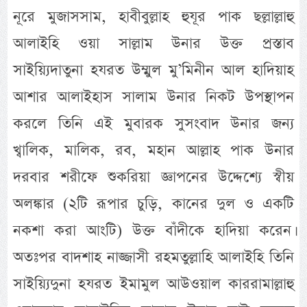
নূরে মুজাসসাম, হাবীবুল্লাহ হুযূর পাক ছল্লাল্লাহু
আলাইহি ওয়া সাল্লাম উনার উক্ত প্রস্তাব
সাইয়্যিদাতুনা হযরত উম্মুল মু’মিনীন আল হাদিয়াহ
আশার আলাইহাস সালাম উনার নিকট উপস্থাপন
করলে তিনি এই মুবারক সুসংবাদ উনার জন্য
খ্বালিক, মালিক, রব, মহান আল্লাহ পাক উনার
দরবার শরীফে শুকরিয়া জ্ঞাপনের উদ্দেশ্যে স্বীয়
অলঙ্কার (২টি রূপার চুড়ি, কানের দুল ও একটি
নকশা করা আংটি) উক্ত বাঁদীকে হাদিয়া করেন।
অতঃপর বাদশাহ নাজ্জাসী রহমতুল্লাহি আলাইহি তিনি
সাইয়্যিদুনা হযরত ইমামুল আউওয়াল কাররামাল্লাহু