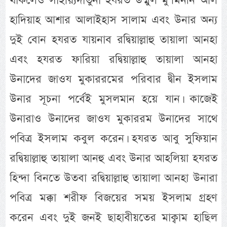
থাকলেও সাইয়্যিদাতুনা হযরত উম্মুল মু’মিনীন আল
হাদিয়াহ আশার আলাইহাস সালাম এবং উনার অন্য
দুই বোন হযরত যায়নাব রদ্বিয়াল্লাহু তায়ালা আনহা
এবং হযরত ফারিয়া রদ্বিয়াল্লাহু তায়ালা আনহা
উনাদের জাওয মুকাররমের পরিবার দ্বীন ইসলাম
উনার সূচনা পর্বেই মুসলমান হয়ে যান। কাজেই
উনারাও উনাদের জাওয মুকাররম উনাদের সাথে
পবিত্র ইসলাম কবুল করেন। হযরত আবু সুফিয়ান
রদ্বিয়াল্লাহু তায়ালা আনহু এবং উনার আহলিয়া হযরত
হিন্দা বিনতে উতবা রদ্বিয়াল্লাহু তায়ালা আনহা উনারা
পবিত্র মক্কা শরীফ বিজয়ের সময় ইসলাম গ্রহণ
করেন এবং দুই জনই ছাহাবীয়তের মাক্বাম হাছিল