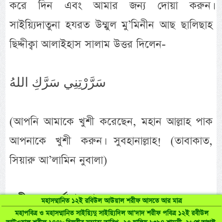
করে দিন এবং আমার জন্য দোয়া করুন।
সাইয়্যিদাতুনা হযরত উম্মুল মু’মিনীন আছ ছালিছাহ
ছিদ্দীক্বা আলাইহাস সালাম উত্তর দিলেন-
سَرَّرْتِنِي سَرَّكِ اللهُ
(আপনি আমাকে খুশী করেছেন, মহান আল্লাহ পাক
আপনাকে খুশী করুন। সুবহানাল্লাহ! (তাবাকাত,
সিয়ারু আ’লামিন নুবালা)
ফযীলত ও মর্যাদা মুবারক:
মহাসম্মানিত ১২ই রবিউল আউয়াল শরীফ আসতে আর মাত্র
মহাপবিত্র ও মহাসম্মানিত সাইয়্যিদু সাইয়্যিদিল আ’দাদ শরীফ পবিত্র ১২ই রবীউল