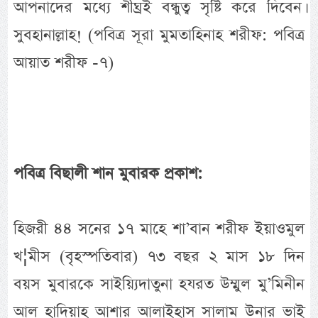
আপনাদের মধ্যে শীঘ্রই বন্ধুত্ব সৃষ্টি করে দিবেন।
সুবহানাল্লাহ! (পবিত্র সূরা মুমতাহিনাহ শরীফ: পবিত্র
আয়াত শরীফ -৭)
পবিত্র বিছালী শান মুবারক প্রকাশ:
হিজরী ৪৪ সনের ১৭ মাহে শা’বান শরীফ ইয়াওমুল
খ¦মীস (বৃহস্পতিবার) ৭৩ বছর ২ মাস ১৮ দিন
বয়স মুবারকে সাইয়্যিদাতুনা হযরত উম্মুল মু’মিনীন
আল হাদিয়াহ আশার আলাইহাস সালাম উনার ভাই