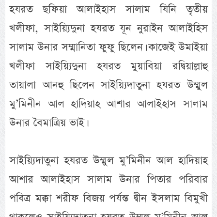
হযরত ছফিয়া আলাইহাস সালাম যিনি তৃতীয়
খলীফা, সাইয়্যিদুনা হযরত যূন নুরাইন আলাইহিস
সালাম উনার সম্মানিতা ফুফু ছিলেন। কাজেই উমাইয়া
খলীফা সাইয়্যিদুনা হযরত মুয়াবিয়া রদ্বিয়াল্লাহু
তায়ালা আনহু ছিলেন সাইয়্যিদাতুনা হযরত উম্মুল
মু’মিনীন আল হাদিয়াহ আশার আলাইহাস সালাম
উনার বৈমাত্রিয় ভাই।
সাইয়্যিদাতুনা হযরত উম্মুল মু’মিনীন আল হাদিয়াহ
আশার আলাইহাস সালাম উনার পিতার পরিবার
পবিত্র মক্কা শরীফ বিজয় পর্যন্ত দ্বীন ইসলাম বিমুখী