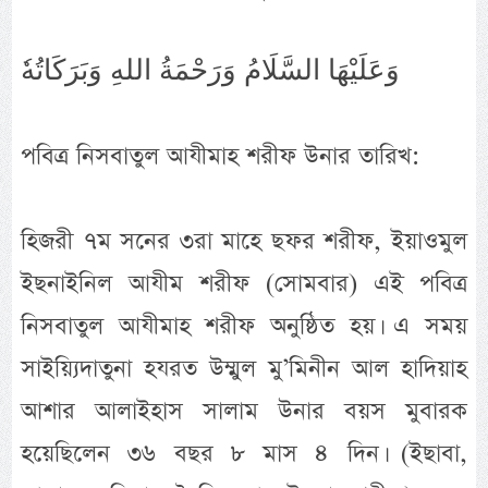
وَعَلَيْهَا السَّلَامُ وَرَحْمَةُ اللهِ وَبَرَكَاتُهٗ
পবিত্র নিসবাতুল আযীমাহ শরীফ উনার তারিখ:
হিজরী ৭ম সনের ৩রা মাহে ছফর শরীফ, ইয়াওমুল
ইছনাইনিল আযীম শরীফ (সোমবার) এই পবিত্র
নিসবাতুল আযীমাহ শরীফ অনুষ্ঠিত হয়। এ সময়
সাইয়্যিদাতুনা হযরত উম্মুল মু’মিনীন আল হাদিয়াহ
আশার আলাইহাস সালাম উনার বয়স মুবারক
হয়েছিলেন ৩৬ বছর ৮ মাস ৪ দিন। (ইছাবা,