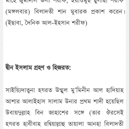
মাহে জুমাদাল ঊলা শরীফ, ইয়াওমুছ ছুলাছা শরীফ
(মঙ্গলবার) বিলাদতী শান মুবারক প্রকাশ করেন।
(ইছাবা, দৈনিক আল-ইহসান শরীফ)
দ্বীন ইসলাম গ্রহণ ও হিজরত:
সাইয়্যিদাতুনা হযরত উম্মুল মু’মিনীন আল হাদিয়াহ
আশার আলাইহাস সালাম উনার প্রথম শাদী হয়েছিল
উবায়দুল্লাহ বিন জাহাশের সঙ্গে (তার ঔরসেই
হযরত হাবীবাহ রদ্বিয়াল্লাহু তায়ালা আনহা বিলাদতী