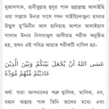
মুজাসসাম, হাবীবুল্লাহ হুযূর পাক ছল্লাল্লাহু আলাইহি
ওয়া সাল্লাম উনার সাথে যখন সাইয়্যিদাতুনা হযরত
উম্মুল মু’মিনীন আল হাদিয়াহ আশার আলাইহাস
সালাম উনার নিসবাতুল আযীমাহ শরীফ অনুষ্ঠিত
হয়, তখন এই পবিত্র আয়াত শরীফটি নাযিল হয়-
عَسَى اللهُ أنْ يَّجْعَلَ بَيْنَكُمْ وَبَيْنَ الَّذِيْنَ
عَادَيْتُمْ مِّنْهُمْ مَّوَدَّةً
অর্থ: যারা আপনাদের শত্রু খ্বালিক, মালিক, রব,
মহান আল্লাহ পাক তিনি তাদের মধ্যে এবং