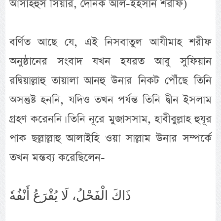
আসাহহুস সিয়ার, দৈনিক আল-ইহসান শরীফ)
বর্ণিত আছে যে, এই নিসবাতুল আযীমাহ শরীফ
অনুষ্ঠানের সংবাদ যখন হযরত আবু সুফিয়ান
রদ্বিয়াল্লাহু তায়ালা আনহু উনার নিকট পৌঁছে তিনি
অসন্তুষ্ট হননি, যদিও তখন পর্যন্ত তিনি দ্বীন ইসলাম
গ্রহণ করেননি। তিনি নূরে মুজাসসাম, হাবীবুল্লাহ হুযূর
পাক ছল্লাল্লাহু আলাইহি ওয়া সাল্লাম উনার সম্পর্কে
তখন মন্তব্য করেছিলেন-
ذَاكَ الْفَحْلُ، لَا يُقْرَعُ أَنْفُهٗ