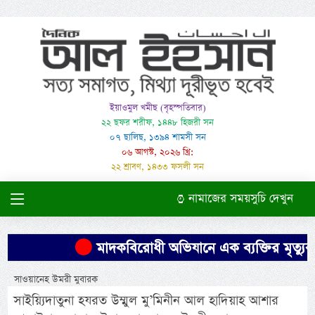
ইয়াওমুল খমীছ (বৃহস্পতিবার)
২২ ছফর শরীফ, ১৪৪৮ হিজরী সন
০৭ ছালিছ, ১৩৯৪ শামসী সন
০৬ আগস্ট, ২০২৬ খ্রি:
২২ শ্রাবণ, ১৪৩৩ ফসলী সন
নামাজের সময়সুচি দেখুন
মাদকবিরোধী অভিযানে এক ব্যক্তির মৃত্যুর 
সাওয়ানেহ উমরী মুবারক
সাইয়্যিদাতুনা হযরত উম্মুল মু’মিনীন আল হাদিয়াহ আশার