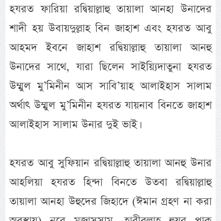
হযরত ফারিয়া রদ্বিয়াল্লাহু তায়ালা আনহা উনাদের
শাদী হয় উবায়দুল্লাহ বিন জাহাশ এবং হযরত আবু
আহমদ ইবনে জাহাশ রদ্বিয়াল্লাহু তায়ালা আনহু
উনাদের সাথে, যারা ছিলেন সাইয়্যিদাতুনা হযরত
উম্মুল মু’মিনীন আস সাবি’য়াহ আলাইহাস সালাম
অর্থাৎ উম্মুল মু’মিনীন হযরত যায়নাব বিনতে জাহাশ
আলাইহাস সালাম উনার দুই ভাই।
হযরত আবু সুফিয়ান রদ্বিয়াল্লাহু তায়ালা আনহু উনার
আহলিয়া হযরত হিন্দা বিনতে উতবা রদ্বিয়াল্লাহু
তায়ালা আনহা উহুদের জিহাদে (ঈমান গ্রহণ না করা
অবস্থায়) নূরে মুজাসসাম, হাবীবুল্লাহ হুযূর পাক