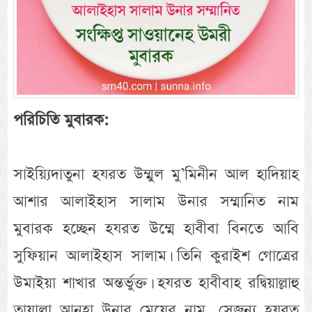
পরিচিতি মুবারক:
সাইয়্যিদাতুনা হযরত উম্মুল মু’মিনীন আল হাদিয়াহ
আশার আলাইহাস সালাম উনার সম্মানিত নাম
মুবারক হচ্ছেন হযরত উম্মে হাবীবা বিনতে আবি
সুফিয়ান আলাইহাস সালাম। তিনি কুরাইশ গোত্রের
উমাইয়া শাখার অন্তর্ভুক্ত। হযরত হাবীবাহ রদ্বিয়াল্লাহু
তায়ালা আনহা উনার মেয়ের নাম, সেজন্য হযরত