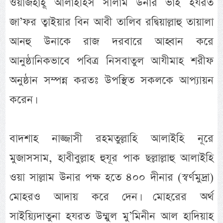
ওয়াজহাহূ আলাইহিস সালাম উনার ভাই হযরত
জা’ফর ত্বাইয়ার বিন আবী তালিব রদ্বিয়াল্লাহু তায়ালা
আনহু উনাকে রাজ দরবারে আহ্বান করে
আনুষ্ঠানিকভাবে পবিত্র নিসবাতুল আযীমাহ শরীফ
অনুষ্ঠান সম্পন্ন করতঃ উপস্থিত সকলকে আপ্যায়ন
করেন।
বাদশাহ নাজ্জাসী রহমতুল্লাহি আলাইহি নূরে
মুজাসসাম, হাবীবুল্লাহ হুযূর পাক ছল্লাল্লাহু আলাইহি
ওয়া সাল্লাম উনার পক্ষ হতে ৪০০ দীনার (স্বর্ণমুদ্রা)
মোহরও আদায় করে দেন। মোহরের অর্থ
সাইয়্যিদাতুনা হযরত উম্মুল মু’মিনীন আল হাদিয়াহ