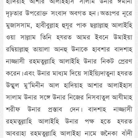
হাদিয়াহ আশার আলাইহাস সালাম উনার ঈমানী
দৃঢ়তার উপরোক্ত সংবাদ অবগত হন। অতঃপর নূরে
মুজাসসাম, হাবীবুল্লাহ হুযূর পাক ছল্লাল্লাহু আলাইহি
ওয়া সাল্লাম তিনি হযরত আমর ইবনে উমাইয়া
রদ্বিয়াল্লাহু তায়ালা আনহু উনাকে হাবশার বাদশাহ
নাজ্জাসী রহমতুল্লাহি আলাইহি উনার নিকট প্রেরণ
করেন। এবং উনার মাধ্যম দিয়ে সাইয়্যিদাতুনা হযরত
উম্মুল মু’মিনীন আল হাদিয়াহ আশার আলাইহাস
সালাম উনার সঙ্গে উনার নিজের নিসবাতুল আযীমাহ
শরীফ উনার প্রস্তাব দেন। বাদশাহ নাজ্জাসী
রহমতুল্লাহি আলাইহি উনার পক্ষ হতে হযরত
আবরাহা রহমতুল্লাহি আলাইহা নামে জনৈকা বাঁদী