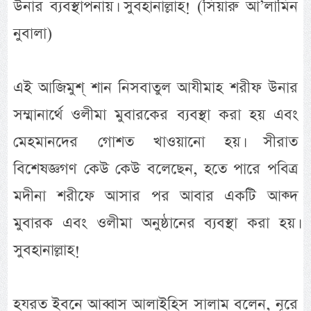
উনার ব্যবস্থাপনায়। সুবহানাল্লাহ! (সিয়ারু আ’লামিন
নুবালা)
এই আজিমুশ্ শান নিসবাতুল আযীমাহ শরীফ উনার
সম্মানার্থে ওলীমা মুবারকের ব্যবস্থা করা হয় এবং
মেহমানদের গোশত খাওয়ানো হয়। সীরাত
বিশেষজ্ঞগণ কেউ কেউ বলেছেন, হতে পারে পবিত্র
মদীনা শরীফে আসার পর আবার একটি আক্দ
মুবারক এবং ওলীমা অনুষ্ঠানের ব্যবস্থা করা হয়।
সুবহানাল্লাহ!
হযরত ইবনে আব্বাস আলাইহিস সালাম বলেন, নূরে