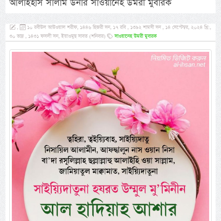
আলাইহাস সালাম উনার সাওয়ানেহ উমরী মুবারক
,
১০ রবীউল আউওয়াল শরীফ, ১৪৪৬ হিজরী সন, ১৭ রবি , ১৩৯২ শামসী সন , ১৪ সেপ্টেম্বর, ২০২৪ খ্রি:,
৩০ ভাদ্র , ১৪৩১ ফসলী সন, ইয়াওমুছ সাবত (শনিবার)
সাওয়ানেহ উমরী মুবারক