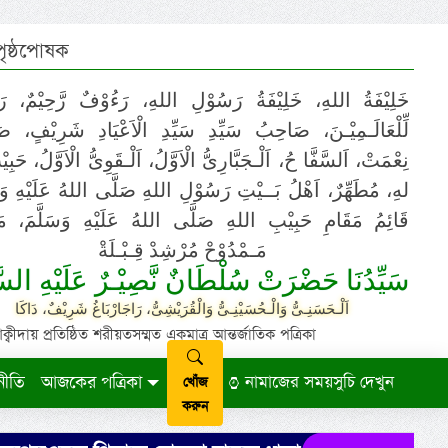
 পৃষ্ঠপোষক
خَلِيْفَةُ اللهِ، خَلِيْفَةُ رَسُوْلِ اللهِ، رَءُوْفٌ رَّحِيْمٌ، رَ
لِّلْعَالَـمِيْـنَ، صَاحِبُ سَيِّدِ سَيِّدِ الْاَعْيَادِ شَرِيْفٍ، 
نِعْمَتْ، اَلسَّفَّا حُ، اَلْـجَبَّارِىُّ الْاَوَّلُ، اَلْـقَوِىُّ الْاَوَّلُ، حَب
لهِ، مُطَهِّرٌ، اَهْلُ بَــيْتِ رَسُوْلِ اللهِ صَلَّى اللهُ عَلَيْهِ وَ،
قَائِمُ مَقَامِ حَبِيْبِ اللهِ صَلَّى اللهُ عَلَيْهِ وَسَلَّمَ، مَوْ
مَـمْدُوْحْ مُرْشِدْ قِـبْـلَةْ
سَيِّدُنَا حَضْرَتْ سُلْطَانٌ نَّصِيْـرٌ عَلَيْهِ السَّ
اَلْـحَسَنِـىُّ وَالْـحُسَيْنِـىُّ وَالْقُرَيْشِىُّ، رَاجَارْبَاغُ شَرِيْفٌ، دَاكَا
ায় প্রতিষ্ঠিত শরীয়তসম্মত একমাত্র আন্তর্জাতিক পত্রিকা
নীতি
আজকের পত্রিকা
নামাজের সময়সুচি দেখুন
খোঁজ
করুন