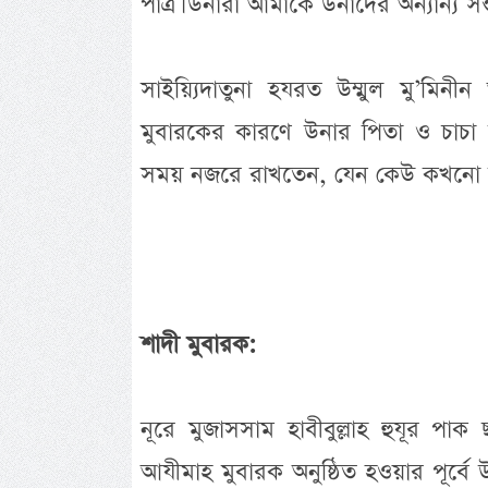
পাত্র। উনারা আমাকে উনাদের অন্যান্য স
সাইয়্যিদাতুনা হযরত উম্মুল মু’মিন
মুবারকের কারণে উনার পিতা ও চাচা
সময় নজরে রাখতেন, যেন কেউ কখনো উনার
শাদী মুবারক:
নূরে মুজাসসাম হাবীবুল্লাহ হুযূর পাক
আযীমাহ মুবারক অনুষ্ঠিত হওয়ার পূর্বে 