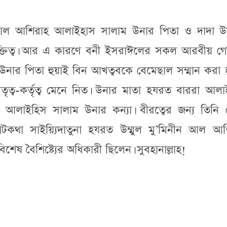
নীন আল আশিরাহ আলাইহাস সালাম উনার পিতা ও দাদা 
 ব্যক্তিত্ব। আর এ কারণে বনী ইসরাঈলের সকল আরবীয় গো
। উনার পিতা হুয়াই বিন আখত্ববকে বেমেছাল সম্মান করা
ৃত্ব-কর্তৃত্ব মেনে নিত। উনার মাতা হযরত বাররা আল
আলাইহিস সালাম উনার কন্যা। বীরত্বের জন্য তিনি 
টকথা সাইয়্যিদাতুনা হযরত উম্মুল মু’মিনীন আল আশ
 বৈশিষ্ট্যের অধিকারী ছিলেন। সুবহানাল্লাহ!