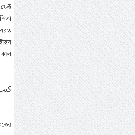
ীফেই
পিতা
হযরত
ইহিস
বকাল
كنت 
বতের