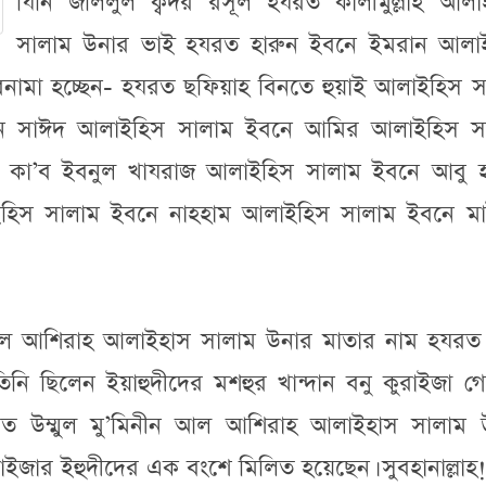
যিনি জলিলুল ক্বদর রসূল হযরত কালীমুল্লাহ আলা
সালাম উনার ভাই হযরত হারুন ইবনে ইমরান আলা
বনামা হচ্ছেন- হযরত ছফিয়াহ বিনতে হুয়াই আলাইহিস স
নে সাঈদ আলাইহিস সালাম ইবনে আমির আলাইহিস স
কা’ব ইবনুল খাযরাজ আলাইহিস সালাম ইবনে আবু হ
হিস সালাম ইবনে নাহহাম আলাইহিস সালাম ইবনে মা
ীন আল আশিরাহ আলাইহাস সালাম উনার মাতার নাম হযরত 
ি ছিলেন ইয়াহুদীদের মশহুর খান্দান বনু কুরাইজা গোত
হযরত উম্মুল মু’মিনীন আল আশিরাহ আলাইহাস সালাম 
ুরাইজার ইহুদীদের এক বংশে মিলিত হয়েছেন। সুবহানাল্লাহ!