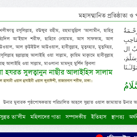
মহাসম্মানিত প্রতিষ্ঠাতা ও
 খলীফাতু রসূলিল্লাহ, রঊফুর রহীম, রহমাতুল্লিল ‘আলামীন, ছাহিবু
حْـمَةٌ
াইয়্যিদিল আ’ইয়াদ শরীফ, ছাহিবে নেয়ামত, আস সাফফাহ, আল
صَاحِبِ
ওয়াল, আল ক্বউইউল আউওয়াল, হাবীবুল্লাহ, মুত্বহ্হার, মুত্বহ্হির,
ِيْبُ ال
িল্লাহ ছল্লাল্লাহু আলাইহি ওয়া সাল্লাম, ক্বায়িম মাক্বামে হাবীবুল্লাহ
سَلَّمَ
াল্লাহু আলাইহি ওয়া সাল্লাম, মাওলানা মামদূহ মুর্শিদ ক্বিবলা
لـٰـنَا
ুনা হযরত সুলত্বানুন নাছীর আলাইহিস সালাম
 হাসানী ওয়াল হুসাইনী ওয়াল কুরাঈশী, রাজারবাগ শরীফ, ঢাকা।
لَامُ
উনার মুবারক পৃষ্ঠপোষকতায় পরিচালিত আহলে সুন্নাত ওয়াল জামায়াত উনার আক্বীদ
সুন্নত তা’লীম
মহিলাদের পাতা
সম্পাদকীয়
ইতিহাস
স্থাপত্য
অর্থ