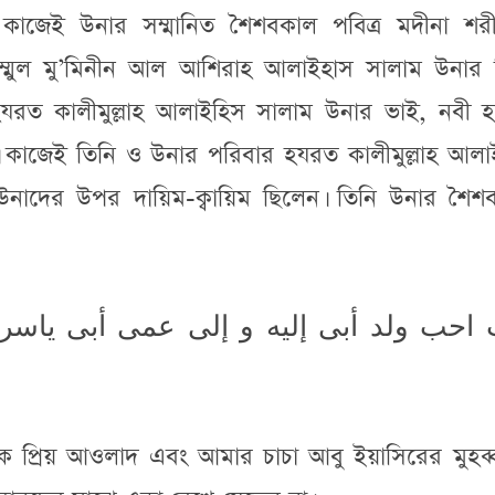
 কাজেই উনার সম্মানিত শৈশবকাল পবিত্র মদীনা শর
উম্মুল মু’মিনীন আল আশিরাহ আলাইহাস সালাম উনার 
হযরত কালীমুল্লাহ আলাইহিস সালাম উনার ভাই, নবী 
কাজেই তিনি ও উনার পরিবার হযরত কালীমুল্লাহ আলা
উনাদের উপর দায়িম-ক্বায়িম ছিলেন। তিনি উনার শৈশ
احب ولد أبى إليه و إلى عمى أبى ياسر، 
িক প্রিয় আওলাদ এবং আমার চাচা আবু ইয়াসিরের মুহব্