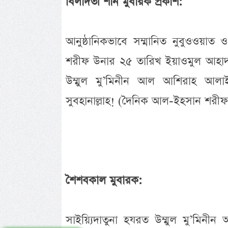
বিলাদতী শান মুবারক প্রকাশ:
আনুষ্ঠানিকভাবে সম্মানিত নুবুওওয়াত 
শরীফ উনার ২৫ তারিখ ইয়াওমুল আহাদ 
উম্মুল মু’মিনীন আল আশিরাহ আলাই
সুবহানাল্লাহ! (দৈনিক আল-ইহসান শরীফ
শৈশবকাল মুবারক:
সাইয়্যিদাতুনা হযরত উম্মুল মু’মিন