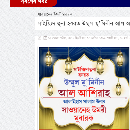
সর্বশেষ খবর
সাওয়ানেহ উমরী মুবারক
সাইয়্যিদাতুনা হযরত উম্মুল মু’মিনীন আ
,
১৫ রমাদ্বান শরীফ, ১৪৪৬ হিজরী সন, ১৭ আশির, ১৩৯২ শামসী সন , ১৬ মার্চ