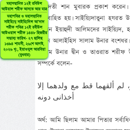
মহাসম্মানিত ১২ই রবিউল
বিলাদতী শান মুবারক প্রকাশ করেন।
আউয়াল শরীফ আসতে আর মাত্র
মহাপবিত্র ও মহাসম্মানিত
অতিবাহিত হয়। সাইয়্যিদাতুনা হযরত 
সাইয়্যিদু সাইয়্যিদিল আ’দাদ
শরীফ পবিত্র ১২ই রবীউল
ছিলেন ইয়াহুদী আলিমদের সাইয়্যিদ, 
আউওয়াল শরীফ ১৪৪৮ হিজরীর
সম্ভাব্য তারিখ- ২৭ ছালিছ
হারুন আলাইহিস সালাম উনার বংশধর। 
১৩৯৪ শামসী, ২৬শে আগস্ট,
২০২৬ খৃ:, ইয়াওমুল আরবিয়া
সালাম উনার দ্বীন ও তাওরাত শরীফ 
(বুধবার)
সম্পর্কে বলেন-
لم ألقهما قط مع ولدهما إلا
أخذانى دونه
অর্থ: আমি ছিলাম আমার পিতার সর্বাধ