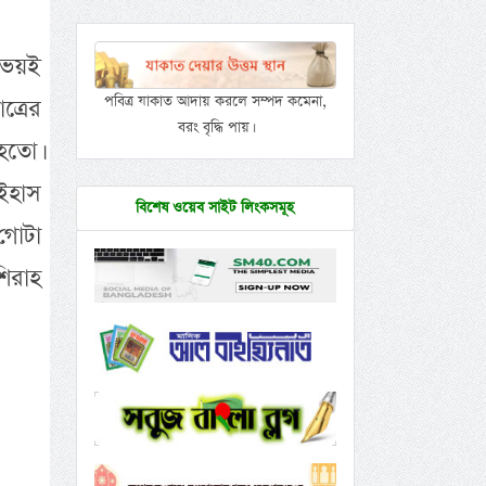
উভয়ই
পবিত্র যাকাত আদায় করলে সম্পদ কমেনা,
ত্রের
বরং বৃদ্ধি পায়।
 হতো।
াইহাস
বিশেষ ওয়েব সাইট লিংকসমূহ
গোটা
িরাহ