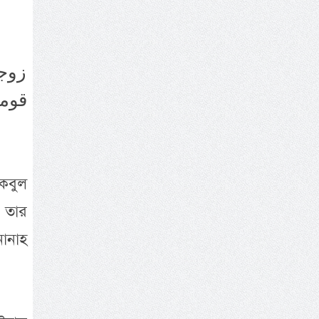
زوج
قومه
 কবুল
ে তার
ানাহ