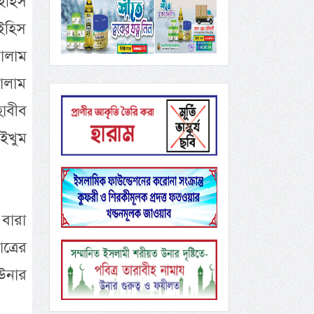
ইহিস
ইহিস
ালাম
ালাম
াবীব
ইখুম
বারা
্রের
উনার