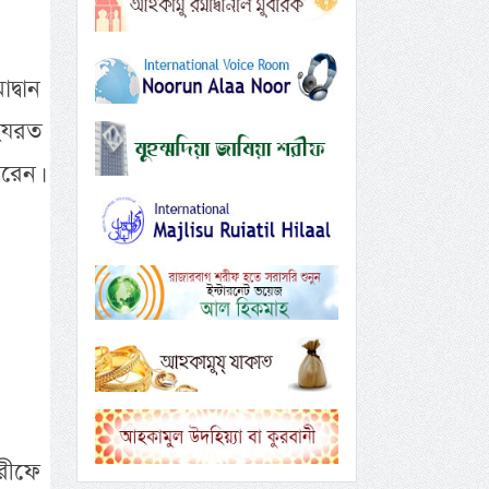
দ্বান
হযরত
রেন।
রীফে