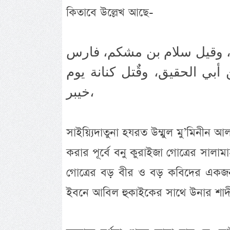
কিতাবে উল্লেখ আছে-
، وقيل سلام بن مشكم، فارس
 أبي الحقيق، وقٌتل كنانة يوم
خيبر،
সাইয়্যিদাতুনা হযরত উম্মুল মু’মিনীন 
করার পূর্বে বনু কুরাইজা গোত্রের সাল
গোত্রের বড় বীর ও বড় কবিদের একজন
ইবনে আবিল হুকাইকের সাথে উনার শাদী 