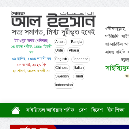
খলীফাতুল্লাহ,
সাইয়্যিদি স
ইয়াওমুছ সাবত (শনিবার)
Arabic
Bangla
জাব্বারিউল আউ
২৪ ছফর শরীফ, ১৪৪৮ হিজরী
Urdu
Pharsi
আহলু বাইতি রসূল
সন
০৯ ছালিছ, ১৩৯৪ শামসী সন
ছল্ল
English
Japanese
০৮ আগস্ট, ২০২৬ খ্রি:
সাইয়্যিদ
Chinese
Italian
২৪ শ্রাবণ, ১৪৩৩ ফসলী সন
আল
Swedish
Hindi
indonesian
সাইয়্যিদুল আ’ইয়াদ শরীফ
দেশ
বিদেশ
দ্বীন শিক্ষা