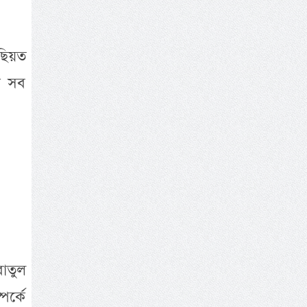
ছিয়ত
ে সব
বাতুল
পর্কে