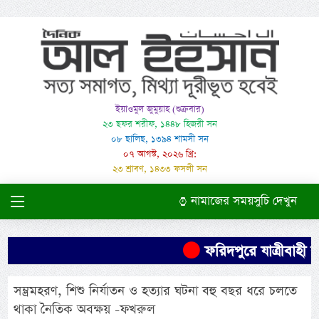
ইয়াওমুল জুমুয়াহ (শুক্রবার)
২৩ ছফর শরীফ, ১৪৪৮ হিজরী সন
০৮ ছালিছ, ১৩৯৪ শামসী সন
০৭ আগস্ট, ২০২৬ খ্রি:
২৩ শ্রাবণ, ১৪৩৩ ফসলী সন
নামাজের সময়সুচি দেখুন
ফরিদপুরে যাত্রীবাহী বা
সম্ভ্রমহরণ, শিশু নির্যাতন ও হত্যার ঘটনা বহু বছর ধরে চলতে
থাকা নৈতিক অবক্ষয় -ফখরুল