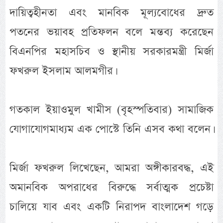
দায়িত্বহীনতা এবং মানবিক মূল্যবোধের দ্রুত
পতনের ভয়াবহ প্রতিফলন বলে মন্তব্য করেছেন
বিএনপির মহাসচিব ও স্থানীয় সরকারমন্ত্রী মির্জা
ফখরুল ইসলাম আলমগীর।
গতকাল ইয়াওমুল খামীস (বৃহস্পতিবার) সামাজিক
যোগাযোগমাধ্যম এক পোস্টে তিনি এসব কথা বলেন।
মির্জা ফখরুল লিখেছেন, আমরা অঙ্গীকারবদ্ধ, এই
অমানবিক অপরাধের বিরুদ্ধে সর্বাত্মক প্রচেষ্টা
চালিয়ে যাব এবং একটি নিরাপদ বাংলাদেশ গড়ে