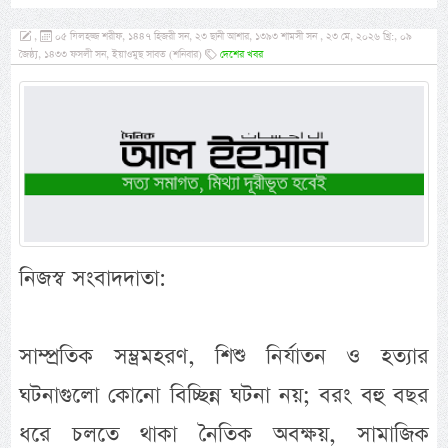
,
০৫ যিলহজ্জ শরীফ, ১৪৪৭ হিজরী সন, ২৩ ছানী আশার, ১৩৯৩ শামসী সন , ২৩ মে, ২০২৬ খ্রি:, ০৯
জৈষ্ঠ্য, ১৪৩৩ ফসলী সন, ইয়াওমুছ সাবত (শনিবার)
দেশের খবর
নিজস্ব সংবাদদাতা:
সাম্প্রতিক সম্ভ্রমহরণ, শিশু নির্যাতন ও হত্যার
ঘটনাগুলো কোনো বিচ্ছিন্ন ঘটনা নয়; বরং বহু বছর
ধরে চলতে থাকা নৈতিক অবক্ষয়, সামাজিক