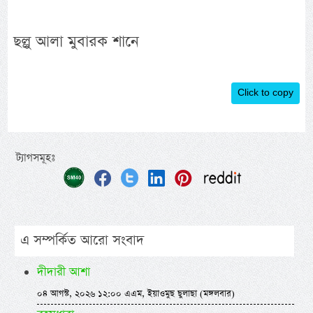
ছল্লু আলা মুবারক শানে
Click to copy
ট্যাগসমূহঃ
এ সম্পর্কিত আরো সংবাদ
দীদারী আশা
০৪ আগস্ট, ২০২৬ ১২:০০ এএম, ইয়াওমুছ ছুলাছা (মঙ্গলবার)