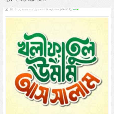
,
২৩ মে, ২০২৬ ১২:০০:০০ এএম ইয়াওমুছ সাবত (শনিবার)
কবিতা