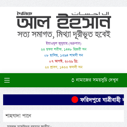
ইয়াওমুল জুমুয়াহ (শুক্রবার)
২৩ ছফর শরীফ, ১৪৪৮ হিজরী সন
০৮ ছালিছ, ১৩৯৪ শামসী সন
০৭ আগস্ট, ২০২৬ খ্রি:
২৩ শ্রাবণ, ১৪৩৩ ফসলী সন
নামাজের সময়সুচি দেখুন
ফরিদপুরে যাত্রীবাহী বা
শাহযাদা পানে
-মুহম্মদ মাসঊদুর রহমান ফাহীম।