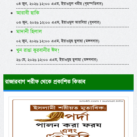
০৪ জুন, ২০২৬ ১২:০০ এএম, ইয়াওমুল খমীছ (বৃহস্পতিবার)
আরাবী ছাকি
০৩ জুন, ২০২৬ ১২:০০ এএম, ইয়াওমুল আরবিয়া (বুধবার)
মাদানী হিলাল
০২ জুন, ২০২৬ ১২:০০ এএম, ইয়াওমুছ ছুলাছা (মঙ্গলবার)
খুন রাঙা কুরবানীর ঈদ!
২৬ মে, ২০২৬ ১২:০০ এএম, ইয়াওমুছ ছুলাছা (মঙ্গলবার)
রাজারবাগ শরীফ থেকে প্রকাশিত কিতাব
Previous
Next