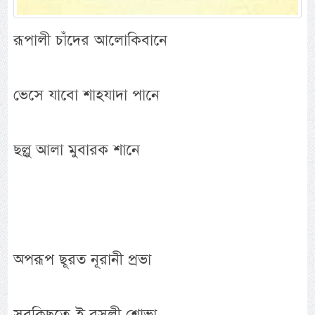
রূপালী চাঁদের আলোকিবানে
ভেসে যাবো শাহযাদা পানে
ছল্লু আলা মুবারক শানে
অপরূপ ছূরত নূরানী প্রভা
সবকিছুতে-ই রসূলী শোভা