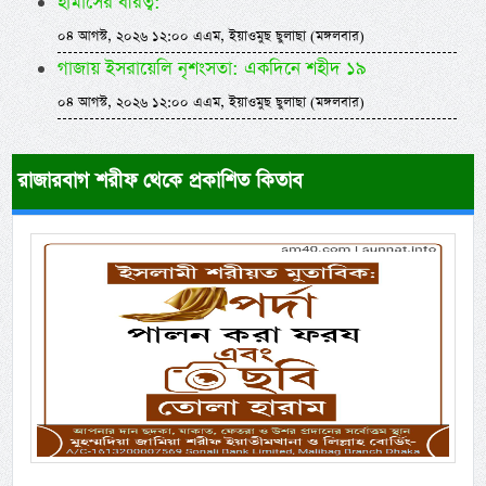
হামাসের বীরত্ব:
০৪ আগস্ট, ২০২৬ ১২:০০ এএম, ইয়াওমুছ ছুলাছা (মঙ্গলবার)
গাজায় ইসরায়েলি নৃশংসতা: একদিনে শহীদ ১৯
০৪ আগস্ট, ২০২৬ ১২:০০ এএম, ইয়াওমুছ ছুলাছা (মঙ্গলবার)
রাজারবাগ শরীফ থেকে প্রকাশিত কিতাব
Previous
Next