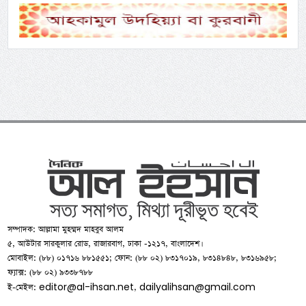
সম্পাদক: আল্লামা মুহম্মদ মাহবুব আলম
৫, আউটার সারকুলার রোড, রাজারবাগ, ঢাকা -১২১৭, বাংলাদেশ।
মোবাইল: (৮৮) ০১৭১৬ ৮৮১৫৫১; ফোন: (৮৮ ০২) ৮৩১৭০১৯, ৮৩১৪৮৪৮, ৮৩১৬৯৫৮;
ফ্যাক্স: (৮৮ ০২) ৯৩৩৮৭৮৮
editor@al-ihsan.net
dailyalihsan@gmail.com
ই-মেইল:
,