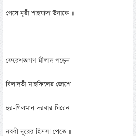
পেয়ে নূরী শাহযাদা উনাকে ॥
ফেরেশতাগণ মীলাদ পড়েন
বিলাদতী মাহফিলের জোশে
হুর-গিলমান দরবার ঘিরেন
নববী নূরের হিসসা পেতে ॥