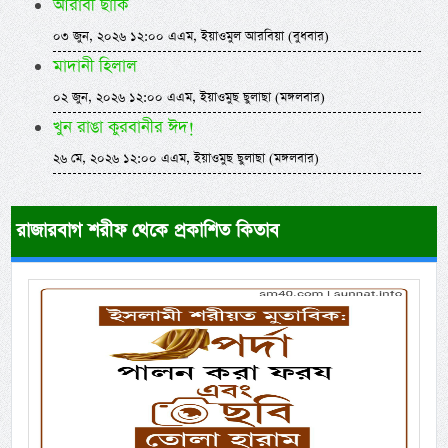
আরাবী ছাকি
০৩ জুন, ২০২৬ ১২:০০ এএম, ইয়াওমুল আরবিয়া (বুধবার)
মাদানী হিলাল
০২ জুন, ২০২৬ ১২:০০ এএম, ইয়াওমুছ ছুলাছা (মঙ্গলবার)
খুন রাঙা কুরবানীর ঈদ!
২৬ মে, ২০২৬ ১২:০০ এএম, ইয়াওমুছ ছুলাছা (মঙ্গলবার)
রাজারবাগ শরীফ থেকে প্রকাশিত কিতাব
Previous
Next