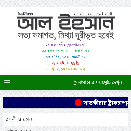
ইয়াওমুল খমীছ (বৃহস্পতিবার)
২২ ছফর শরীফ, ১৪৪৮ হিজরী সন
০৭ ছালিছ, ১৩৯৪ শামসী সন
০৬ আগস্ট, ২০২৬ খ্রি:
২২ শ্রাবণ, ১৪৩৩ ফসলী সন
নামাজের সময়সুচি দেখুন
সাতক্ষীরায় ট্রাকচাপায় 
রসূলী রায়হান
-আহমদ তোহফা।