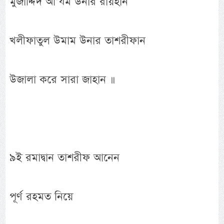
মুজাদ্দিদ আ’যম উনার রায়হান
খলীফাতুল উমাম উনার তাশরীফান
উজালা করে সারা জাহান ॥
৯ই রমাদ্বান তাশরীফ আনেন
পূর্ণ রহমত নিয়ে