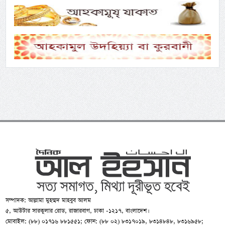
সম্পাদক: আল্লামা মুহম্মদ মাহবুব আলম
৫, আউটার সারকুলার রোড, রাজারবাগ, ঢাকা -১২১৭, বাংলাদেশ।
মোবাইল: (৮৮) ০১৭১৬ ৮৮১৫৫১; ফোন: (৮৮ ০২) ৮৩১৭০১৯, ৮৩১৪৮৪৮, ৮৩১৬৯৫৮;