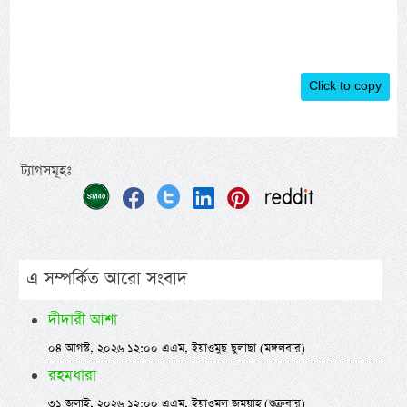
Click to copy
ট্যাগসমূহঃ
এ সম্পর্কিত আরো সংবাদ
দীদারী আশা
০৪ আগস্ট, ২০২৬ ১২:০০ এএম, ইয়াওমুছ ছুলাছা (মঙ্গলবার)
রহমধারা
৩১ জুলাই, ২০২৬ ১২:০০ এএম, ইয়াওমুল জুমুয়াহ (শুক্রবার)