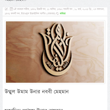
,
৯ই রমাদ্বান শরীফ, ১৪৪৬ হিজরী সন, ১১ আশির, ১৩৯২ শামসী সন , ১০ মার্চ, ২০২৫ খ্রি:, ২৩ ফালগুন,
১৪৩১ ফসলী সন, ইয়াওমুল ইছনাইনিল আযীম (সোমবার)
কবিতা
উম্মুল উমাম উনার নববী মেহমান