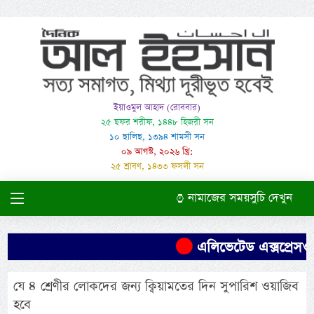
ইয়াওমুল আহাদ (রোববার)
২৫ ছফর শরীফ, ১৪৪৮ হিজরী সন
১০ ছালিছ, ১৩৯৪ শামসী সন
০৯ আগস্ট, ২০২৬ খ্রি:
২৫ শ্রাবণ, ১৪৩৩ ফসলী সন
নামাজের সময়সুচি দেখুন
এলিভেটেড এক্সপ্রেসওয়
যে ৪ শ্রেণীর লোকদের জন্য ক্বিয়ামতের দিন সুপারিশ ওয়াজিব
হবে