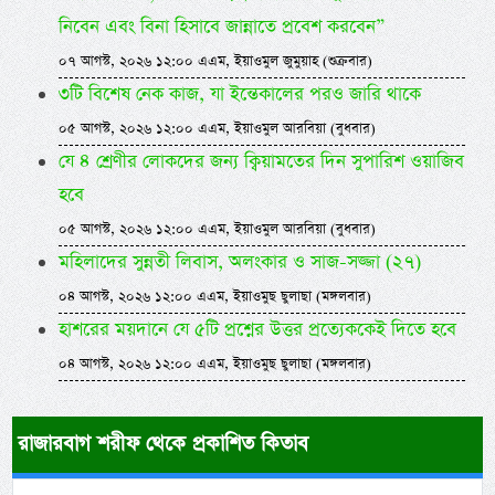
নিবেন এবং বিনা হিসাবে জান্নাতে প্রবেশ করবেন”
০৭ আগস্ট, ২০২৬ ১২:০০ এএম, ইয়াওমুল জুমুয়াহ (শুক্রবার)
৩টি বিশেষ নেক কাজ, যা ইন্তেকালের পরও জারি থাকে
০৫ আগস্ট, ২০২৬ ১২:০০ এএম, ইয়াওমুল আরবিয়া (বুধবার)
যে ৪ শ্রেণীর লোকদের জন্য ক্বিয়ামতের দিন সুপারিশ ওয়াজিব
হবে
০৫ আগস্ট, ২০২৬ ১২:০০ এএম, ইয়াওমুল আরবিয়া (বুধবার)
মহিলাদের সুন্নতী লিবাস, অলংকার ও সাজ-সজ্জা (২৭)
০৪ আগস্ট, ২০২৬ ১২:০০ এএম, ইয়াওমুছ ছুলাছা (মঙ্গলবার)
হাশরের ময়দানে যে ৫টি প্রশ্নের উত্তর প্রত্যেককেই দিতে হবে
০৪ আগস্ট, ২০২৬ ১২:০০ এএম, ইয়াওমুছ ছুলাছা (মঙ্গলবার)
রাজারবাগ শরীফ থেকে প্রকাশিত কিতাব