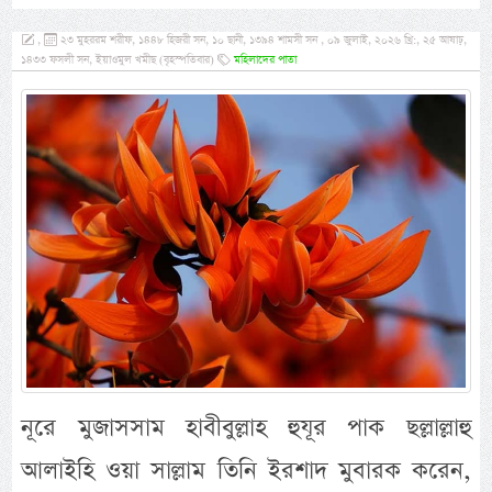
,
২৩ মুহররম শরীফ, ১৪৪৮ হিজরী সন, ১০ ছানী, ১৩৯৪ শামসী সন , ০৯ জুলাই, ২০২৬ খ্রি:, ২৫ আষাঢ়,
১৪৩৩ ফসলী সন, ইয়াওমুল খমীছ (বৃহস্পতিবার)
মহিলাদের পাতা
নূরে মুজাসসাম হাবীবুল্লাহ হুযূর পাক ছল্লাল্লাহু
আলাইহি ওয়া সাল্লাম তিনি ইরশাদ মুবারক করেন,