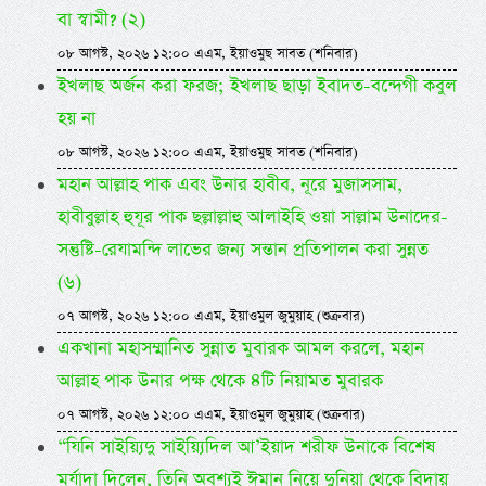
বা স্বামী? (২)
০৮ আগস্ট, ২০২৬ ১২:০০ এএম, ইয়াওমুছ সাবত (শনিবার)
ইখলাছ অর্জন করা ফরজ; ইখলাছ ছাড়া ইবাদত-বন্দেগী কবুল
হয় না
০৮ আগস্ট, ২০২৬ ১২:০০ এএম, ইয়াওমুছ সাবত (শনিবার)
মহান আল্লাহ পাক এবং উনার হাবীব, নূরে মুজাসসাম,
হাবীবুল্লাহ হুযূর পাক ছল্লাল্লাহু আলাইহি ওয়া সাল্লাম উনাদের-
সন্তুষ্টি-রেযামন্দি লাভের জন্য সন্তান প্রতিপালন করা সুন্নত
(৬)
০৭ আগস্ট, ২০২৬ ১২:০০ এএম, ইয়াওমুল জুমুয়াহ (শুক্রবার)
একখানা মহাসম্মানিত সুন্নাত মুবারক আমল করলে, মহান
আল্লাহ পাক উনার পক্ষ থেকে ৪টি নিয়ামত মুবারক
০৭ আগস্ট, ২০২৬ ১২:০০ এএম, ইয়াওমুল জুমুয়াহ (শুক্রবার)
“যিনি সাইয়্যিদু সাইয়্যিদিল আ’ইয়াদ শরীফ উনাকে বিশেষ
মর্যাদা দিলেন, তিনি অবশ্যই ঈমান নিয়ে দুনিয়া থেকে বিদায়