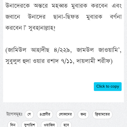
উনাদেরকে অন্তরে মহব্বত মুবারক করবেন এবং
জবানে উনাদের ছানা-ছিফত মুবারক বর্ণনা
করবেন।” সুবহানাল্লাহ!
(জামিউল আহাদীছ ৪/২২৯, জামউল জাওয়ামি’,
সুবুলুল হুদা ওয়ার রশাদ ৭/১১, দায়লামী শরীফ)
Click to copy
ট্যাগসমূহঃ
যে
৪শ্রেণীর
লোকদের
জন্য
ক্বিয়ামতের
দিন
সুপারিশ
ওয়াজিব
হবে