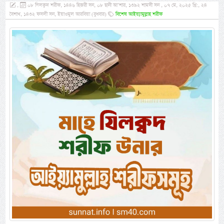
,
০৮ যিলক্বদ শরীফ, ১৪৪৬ হিজরী সন, ০৮ ছানী আ’শার, ১৩৯২ শামসী সন , ০৭ মে, ২০২৫ খ্রি:, ২৪
বৈশাখ, ১৪৩২ ফসলী সন, ইয়াওমুল আরবিয়া (বুধবার)
বিশেষ আইয়্যামুল্লাহ শরীফ