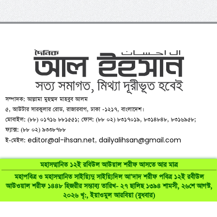
সম্পাদক: আল্লামা মুহম্মদ মাহবুব আলম
৫, আউটার সারকুলার রোড, রাজারবাগ, ঢাকা -১২১৭, বাংলাদেশ।
মোবাইল: (৮৮) ০১৭১৬ ৮৮১৫৫১; ফোন: (৮৮ ০২) ৮৩১৭০১৯, ৮৩১৪৮৪৮, ৮৩১৬৯৫৮;
ফ্যাক্স: (৮৮ ০২) ৯৩৩৮৭৮৮
editor@al-ihsan.net
dailyalihsan@gmail.com
ই-মেইল:
,
মহাসম্মানিত ১২ই রবিউল আউয়াল শরীফ আসতে আর মাত্র
মহাপবিত্র ও মহাসম্মানিত সাইয়্যিদু সাইয়্যিদিল আ’দাদ শরীফ পবিত্র ১২ই রবীউল
আউওয়াল শরীফ ১৪৪৮ হিজরীর সম্ভাব্য তারিখ- ২৭ ছালিছ ১৩৯৪ শামসী, ২৬শে আগস্ট,
©
al-ihsan.net
2007-2026. All Rights Reserved | Developed by:
২০২৬ খৃ:, ইয়াওমুল আরবিয়া (বুধবার)
RAAJRANI Technologies