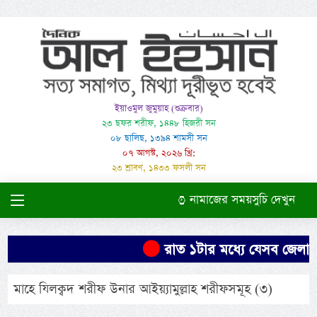
ইয়াওমুল জুমুয়াহ (শুক্রবার)
২৩ ছফর শরীফ, ১৪৪৮ হিজরী সন
০৮ ছালিছ, ১৩৯৪ শামসী সন
০৭ আগস্ট, ২০২৬ খ্রি:
২৩ শ্রাবণ, ১৪৩৩ ফসলী সন
নামাজের সময়সুচি দেখুন
রাত ১টার মধ্যে যেসব জেলায় ৬
মাহে যিলক্বদ শরীফ উনার আইয়্যামুল্লাহ শরীফসমূহ (৩)