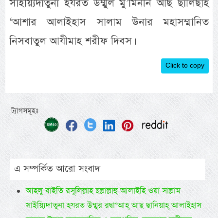
সাইয়্যিদাতুনা হযরত উম্মুল মু’মিনীন আছ ছালিছাহ
‘আশার আলাইহাস সালাম উনার মহাসম্মানিত
নিসবাতুল আযীমাহ শরীফ দিবস।
Click to copy
ট্যাগসমূহঃ
এ সম্পর্কিত আরো সংবাদ
আহলু বাইতি রসূলিল্লাহ ছল্লাল্লাহু আলাইহি ওয়া সাল্লাম
সাইয়্যিদাতুনা হযরত উম্মুর রদ্বা‘আহ্ আছ ছানিয়াহ্ আলাইহাস