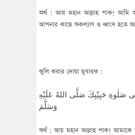
অর্থ : আয় মহান আল্লাহ পাক! আমি
আপনার কাছে অকল্যাণ ও ধ্বংস হতে আশ্রয়
কুলি করার দোয়া মুবারক :
َلٰى صَلٰوةِ حَبِيْبِكَ صَلَّى اللهُ عَلَيْهِ
وَسَلَّمَ
অর্থ : আয় মহান আল্লাহ পাক! আমাকে