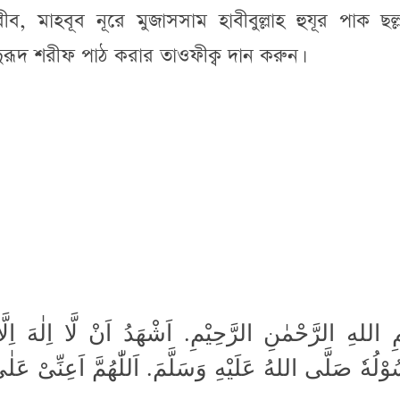
 মাহবূব নূরে মুজাসসাম হাবীবুল্লাহ হুযূর পাক ছল্লাল
 দুরূদ শরীফ পাঠ করার তাওফীক্ব দান করুন।
 اللهِ الرَّحْمٰنِ الرَّحِيْمِ. اَشْهَدُ اَنْ لَّا اِلٰهَ اِلَّ
وْلُهٗ صَلَّى اللهُ عَلَيْهِ وَسَلَّمَ. اَللّٰهُمَّ اَعِنِّىْ عَ