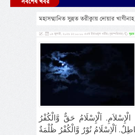
সর্বশেষ খবর
মহাসম্মানিত সুন্নত তরীক্বায় দোয়ার খাযীনা
,
০৯ জুলাই, ২০২৬ ১২:০০:০০ এএম ইয়াওমুল খমীছ (বৃহস্পতিবার)
সুন্ন
لْإِسْلاَمِ. اَلْإِسْلَامُ حَقٌّ وَّالْكُفْرُ