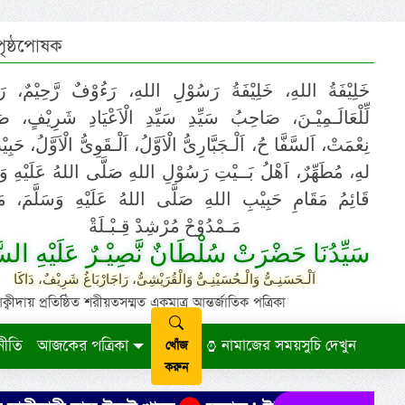
 পৃষ্ঠপোষক
خَلِيْفَةُ اللهِ، خَلِيْفَةُ رَسُوْلِ اللهِ، رَءُوْفٌ رَّحِيْمٌ، رَ
لِّلْعَالَـمِيْـنَ، صَاحِبُ سَيِّدِ سَيِّدِ الْاَعْيَادِ شَرِيْفٍ، 
نِعْمَتْ، اَلسَّفَّا حُ، اَلْـجَبَّارِىُّ الْاَوَّلُ، اَلْـقَوِىُّ الْاَوَّلُ، حَب
لهِ، مُطَهِّرٌ، اَهْلُ بَــيْتِ رَسُوْلِ اللهِ صَلَّى اللهُ عَلَيْهِ وَ،
قَائِمُ مَقَامِ حَبِيْبِ اللهِ صَلَّى اللهُ عَلَيْهِ وَسَلَّمَ، مَوْ
مَـمْدُوْحْ مُرْشِدْ قِـبْـلَةْ
سَيِّدُنَا حَضْرَتْ سُلْطَانٌ نَّصِيْـرٌ عَلَيْهِ السَّ
اَلْـحَسَنِـىُّ وَالْـحُسَيْنِـىُّ وَالْقُرَيْشِىُّ، رَاجَارْبَاغُ شَرِيْفٌ، دَاكَا
ায় প্রতিষ্ঠিত শরীয়তসম্মত একমাত্র আন্তর্জাতিক পত্রিকা
নীতি
আজকের পত্রিকা
নামাজের সময়সুচি দেখুন
খোঁজ
করুন