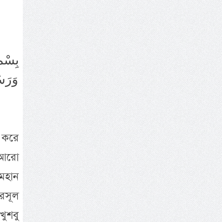
بِسْمِ
وَرَسُ
 করে
ি আরো
 মহান
 রসূল
খুশবু