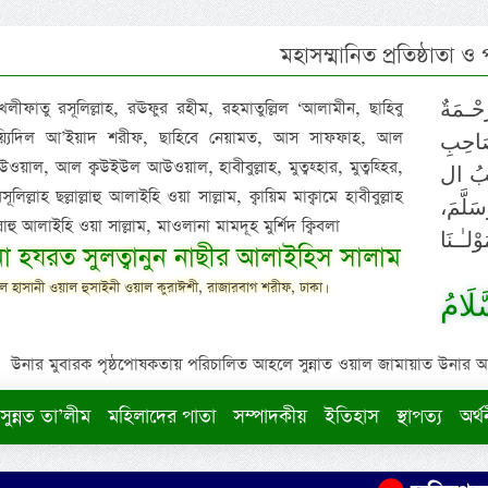
মহাসম্মানিত প্রতিষ্ঠাতা ও
 খলীফাতু রসূলিল্লাহ, রঊফুর রহীম, রহমাতুল্লিল ‘আলামীন, ছাহিবু
حْـمَةٌ
াইয়্যিদিল আ’ইয়াদ শরীফ, ছাহিবে নেয়ামত, আস সাফফাহ, আল
صَاحِبِ
ওয়াল, আল ক্বউইউল আউওয়াল, হাবীবুল্লাহ, মুত্বহ্হার, মুত্বহ্হির,
ِيْبُ ال
িল্লাহ ছল্লাল্লাহু আলাইহি ওয়া সাল্লাম, ক্বায়িম মাক্বামে হাবীবুল্লাহ
سَلَّمَ
াল্লাহু আলাইহি ওয়া সাল্লাম, মাওলানা মামদূহ মুর্শিদ ক্বিবলা
لـٰـنَا
ুনা হযরত সুলত্বানুন নাছীর আলাইহিস সালাম
 হাসানী ওয়াল হুসাইনী ওয়াল কুরাঈশী, রাজারবাগ শরীফ, ঢাকা।
لَامُ
উনার মুবারক পৃষ্ঠপোষকতায় পরিচালিত আহলে সুন্নাত ওয়াল জামায়াত উনার আক্বীদ
সুন্নত তা’লীম
মহিলাদের পাতা
সম্পাদকীয়
ইতিহাস
স্থাপত্য
অর্থ