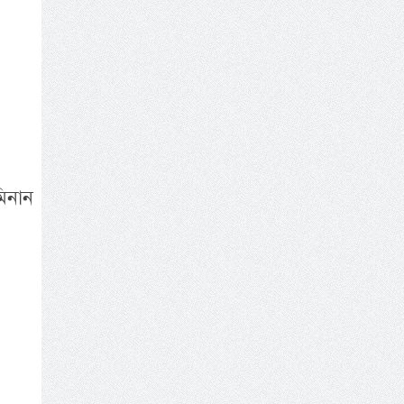
মিনান