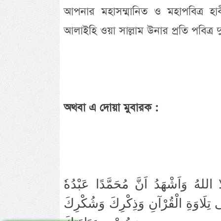
আপনার মহাসম্মানিত ও মহাপবিত্র হাবীব,
আলাইহি ওয়া সাল্লাম উনার প্রতি পবিত্র
অথবা এ দোয়া মুবারক :
ا اللهُ وَاَشْهَدُ اَنَّ مُحَمَّدًا عَبْدُهٗ
لٰى تِلَاوَةِ الْقُرْآنِ وَذِكْرِكَ وَشُكْرِكَ