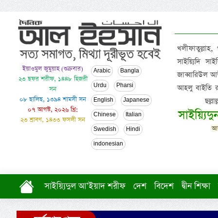
খলীফাতুল্লাহ,
সাইয়্যিদি স
ইয়াওমুল জুমুয়াহ (শুক্রবার)
Arabic
Bangla
জাব্বারিউল আউ
২৩ ছফর শরীফ, ১৪৪৮ হিজরী
Urdu
Pharsi
আহলু বাইতি রসূল
সন
০৮ ছালিছ, ১৩৯৪ শামসী সন
ছল্ল
English
Japanese
০৭ আগস্ট, ২০২৬ খ্রি:
সাইয়্যিদ
Chinese
Italian
২৩ শ্রাবণ, ১৪৩৩ ফসলী সন
আল
Swedish
Hindi
indonesian
সাইয়্যিদুল আ’ইয়াদ শরীফ
দেশ
বিদেশ
দ্বীন শিক্ষা