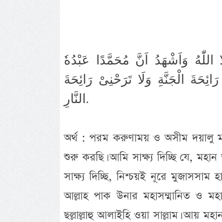
 اللّٰهُ وَاَشْهَدُ اَنَّ مُحَمَّدًا عَبْدُهٗ
َائِحَةَ الْجَنَّةِ وَلَا تَرَحْنِىْ رَائِحَةَ
النَّارِ.
অর্থ : পরম করুণাময় ও অসীম দয়ালু ম
শুরু করছি। আমি সাক্ষ্য দিচ্ছি যে, ম
সাক্ষ্য দিচ্ছি, নিশ্চয়ই নূরে মুজাসসাম হ
আল্লাহ পাক উনার মহাসম্মানিত ও মহাপ
ছল্লাল্লাহু আলাইহি ওয়া সাল্লাম। আয় মহ