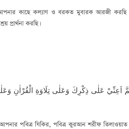
 আপনার কাছে কল্যাণ ও বরকত মুবারক আরজী করছি
 প্রার্থনা করছি।
هُمَّ اَعِنِّيْ عَلٰى ذِكْرِكَ وَعَلٰى تِلَاوَةِ الْقُرْاٰنِ وَع
 আপনার পবিত্র যিকির, পবিত্র কুরআন শরীফ তিলাওয়াত