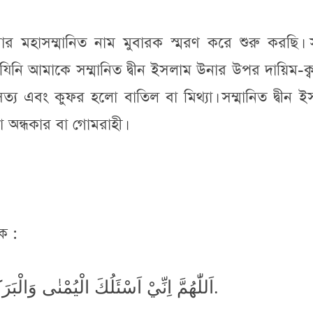
নার মহাসম্মানিত নাম মুবারক স্মরণ করে শুরু করছি।
 যিনি আমাকে সম্মানিত দ্বীন ইসলাম উনার উপর দায়িম-ক্
ত্য এবং কুফর হলো বাতিল বা মিথ্যা। সম্মানিত দ্বীন 
অন্ধকার বা গোমরাহী।
ক :
اَللّٰهُمَّ اِنِّيْ اَسْئَلُكَ الْيُمْنٰى وَالْبَرَكَةَ وَاَعُوْذُبِكَ مِنَ الشُّوْمِ وَالْهَلَكَةِ.