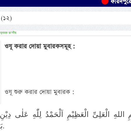
ফরিদপুরে যাত্রীবাহী
হ (১২)
ত মুবারক তা’লীম
ওযূ করার দোয়া মুবারকসমূহ :
ওযূ শুরু করার দোয়া মুবারক :
 اللهِ الْعَلِىِّ الْعَظِيْمِ اَلْحَمْدُ لِلّٰهِ عَلٰى دِيْنِ ا
بَاطِلٌ. اَلْاِسْلَامُ نُوْرٌ وَّالْكُفْرُ ظُلْمَةٌ.