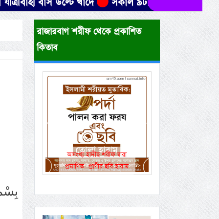
 বাস উল্টে খাদে
সকাল ৯টার মধ্যে যেসব জেলায় ৬০ কিমি
রাজারবাগ শরীফ থেকে প্রকাশিত
কিতাব
Previous
Next
একই রানওয়েতে সামরিক-
বেসামরিক ফ্লাইট!
بِسْمِ