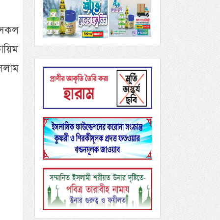
 সকল
বায়িম
ইসলাম