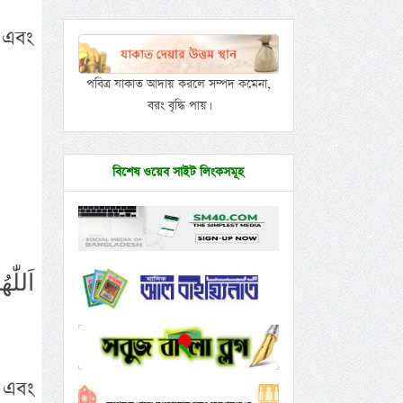
 এবং
পবিত্র যাকাত আদায় করলে সম্পদ কমেনা,
বরং বৃদ্ধি পায়।
বিশেষ ওয়েব সাইট লিংকসমূহ
اَللّٰ
 এবং