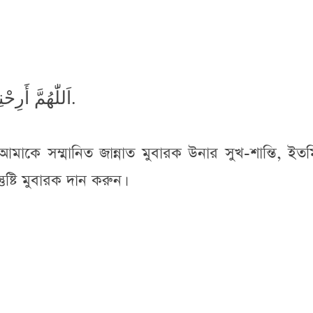
اَللّٰهُمَّ أَرِحْنِىْ رَائِحَةَ الْجَنَّةِ وَأَنْتَ مِنِّيْ رَاضٍ.
াকে সম্মানিত জান্নাত মুবারক উনার সুখ-শান্তি, ইত
ষ্টি মুবারক দান করুন।