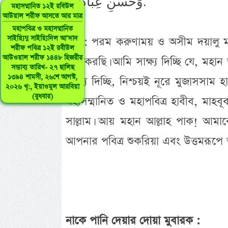
وَحُسْنِ عِبَادَتِكَ.
মহাসম্মানিত ১২ই রবিউল
আউয়াল শরীফ আসতে আর মাত্র
মহাপবিত্র ও মহাসম্মানিত
সাইয়্যিদু সাইয়্যিদিল আ’দাদ
অর্থ : পরম করুণাময় ও অসীম দয়ালু ম
শরীফ পবিত্র ১২ই রবীউল
আউওয়াল শরীফ ১৪৪৮ হিজরীর
শুরু করছি। আমি সাক্ষ্য দিচ্ছি যে, ম
সম্ভাব্য তারিখ- ২৭ ছালিছ
১৩৯৪ শামসী, ২৬শে আগস্ট,
সাক্ষ্য দিচ্ছি, নিশ্চয়ই নূরে মুজাসসাম হ
২০২৬ খৃ:, ইয়াওমুল আরবিয়া
(বুধবার)
মহাসম্মানিত ও মহাপবিত্র হাবীব, মাহবূ
সাল্লাম। আয় মহান আল্লাহ পাক! আমা
আপনার পবিত্র শুকরিয়া এবং উত্তমরূপে
নাকে পানি দেয়ার দোয়া মুবারক :