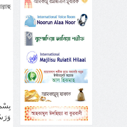
্লাহু
بِسْمِ
وَرَسُ