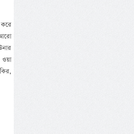
 করে
ি আরো
 উনার
ি ওয়া
কির,