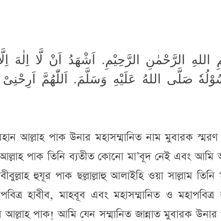
 اللهِ الرَّحْمٰنِ الرَّحِيْمِ. اَشْهَدُ اَنْ لَّا اِلٰهَ اِلَّا
وْلُهٗ صَلَّى اللهُ عَلَيْهِ وَسَلَّمَ. اَللّٰهُمَّ اَرِحْنِىْ ر
হান আল্লাহ পাক উনার মহাসম্মানিত নাম মুবারক স্মরণ
হান আল্লাহ পাক তিনি ব্যতীত কোনো মা’বূদ নেই এবং আম
াবীবুল্লাহ হুযূর পাক ছল্লাল্লাহু আলাইহি ওয়া সাল্লাম তিনি
বিত্র হাবীব, মাহবূব এবং মহাসম্মানিত ও মহাপবিত্র
ান আল্লাহ পাক! আমি যেন সম্মানিত জান্নাত মুবারক উনার 