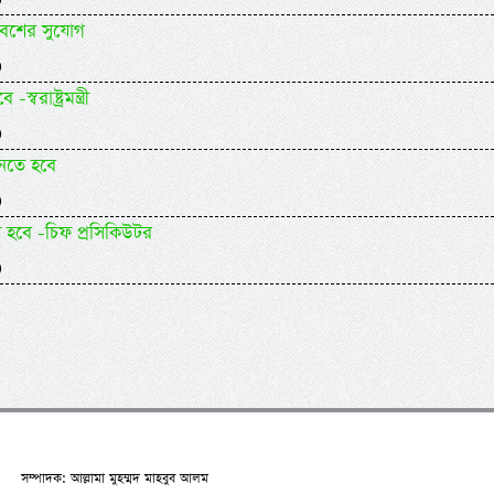
বেশের সুযোগ
)
াষ্ট্রমন্ত্রী
)
ানতে হবে
)
ষ হবে -চিফ প্রসিকিউটর
)
সম্পাদক: আল্লামা মুহম্মদ মাহবুব আলম