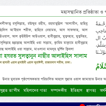
মহাসম্মানিত প্রতিষ্ঠাতা ও
 খলীফাতু রসূলিল্লাহ, রঊফুর রহীম, রহমাতুল্লিল ‘আলামীন, ছাহিবু
حْـمَةٌ
াইয়্যিদিল আ’ইয়াদ শরীফ, ছাহিবে নেয়ামত, আস সাফফাহ, আল
صَاحِبِ
ওয়াল, আল ক্বউইউল আউওয়াল, হাবীবুল্লাহ, মুত্বহ্হার, মুত্বহ্হির,
ِيْبُ ال
িল্লাহ ছল্লাল্লাহু আলাইহি ওয়া সাল্লাম, ক্বায়িম মাক্বামে হাবীবুল্লাহ
سَلَّمَ
াল্লাহু আলাইহি ওয়া সাল্লাম, মাওলানা মামদূহ মুর্শিদ ক্বিবলা
لـٰـنَا
ুনা হযরত সুলত্বানুন নাছীর আলাইহিস সালাম
 হাসানী ওয়াল হুসাইনী ওয়াল কুরাঈশী, রাজারবাগ শরীফ, ঢাকা।
لَامُ
উনার মুবারক পৃষ্ঠপোষকতায় পরিচালিত আহলে সুন্নাত ওয়াল জামায়াত উনার আক্বীদ
সুন্নত তা’লীম
মহিলাদের পাতা
সম্পাদকীয়
ইতিহাস
স্থাপত্য
অর্থ