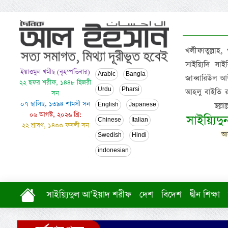
খলীফাতুল্লাহ,
সাইয়্যিদি স
ইয়াওমুল খমীছ (বৃহস্পতিবার)
Arabic
Bangla
জাব্বারিউল আউ
২২ ছফর শরীফ, ১৪৪৮ হিজরী
Urdu
Pharsi
আহলু বাইতি রসূল
সন
০৭ ছালিছ, ১৩৯৪ শামসী সন
ছল্ল
English
Japanese
০৬ আগস্ট, ২০২৬ খ্রি:
সাইয়্যিদ
Chinese
Italian
২২ শ্রাবণ, ১৪৩৩ ফসলী সন
আল
Swedish
Hindi
indonesian
সাইয়্যিদুল আ’ইয়াদ শরীফ
দেশ
বিদেশ
দ্বীন শিক্ষা