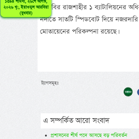
১৩৯৪ শামসী, ২৬শে আগস্ট,
বিজিবির রাজশাহীর ১ ব্যাটালিয়নের অধিন
২০২৬ খৃ:, ইয়াওমুল আরবিয়া
(বুধবার)
নদীতে সাতটি স্পিডবোট দিয়ে নজরদারি 
মোতায়েনের পরিকল্পনা রয়েছে।
ট্যাগসমূহঃ
এ সম্পর্কিত আরো সংবাদ
প্রশাসনের শীর্ষ পদে আসছে বড় পরিবর্তন