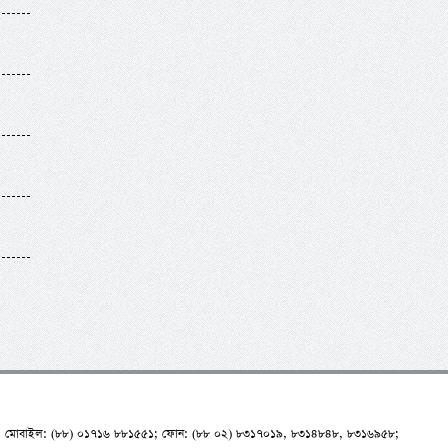
মোবাইল: (৮৮) ০১৭১৬ ৮৮১৫৫১; ফোন: (৮৮ ০২) ৮৩১৭০১৯, ৮৩১৪৮৪৮, ৮৩১৬৯৫৮;