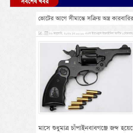
সর্বশেষ খবর
ভোটের আগে সীমান্তে সক্রিয় অস্ত্র কারবারির
,
২৬ জানুয়ারি, ২০২৬ ১২:০০:০০ এএম ইয়াওমুল ইছনাইনিল আযীম (সোমবার
মাসে শুধুমাত্র চাঁপাইনবাবগঞ্জে জব্দ হয়ে