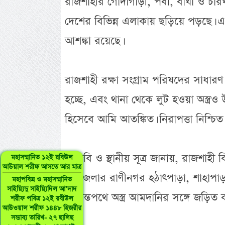
রাজশাহীর গোদাগাড়ী, পবা, বাঘা ও চারঘ
দেশের বিভিন্ন এলাকায় ছড়িয়ে পড়ছে। এ
আশঙ্কা রয়েছে।
রাজশাহী রক্ষা সংগ্রাম পরিষদের সাধার
হচ্ছে, এবং থানা থেকে লুট হওয়া অস্ত্র
হিসেবে আমি আতঙ্কিত। নিরাপত্তা নিশ্চিত 
বিজিবি ও স্থানীয় সূত্র জানায়, রাজশাহী 
মহাসম্মানিত ১২ই রবিউল
আউয়াল শরীফ আসতে আর মাত্র
উপজেলার রাণীনগর হঠাৎপাড়া, শাহাপাড়া, প
মহাপবিত্র ও মহাসম্মানিত
সাইয়্যিদু সাইয়্যিদিল আ’দাদ
সীমান্তপথে অস্ত্র আমদানির সঙ্গে জড়িত 
শরীফ পবিত্র ১২ই রবীউল
আউওয়াল শরীফ ১৪৪৮ হিজরীর
সম্ভাব্য তারিখ- ২৭ ছালিছ