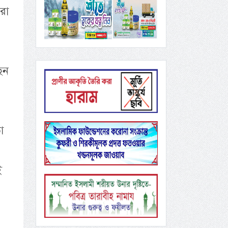
রা
েন
া
ই