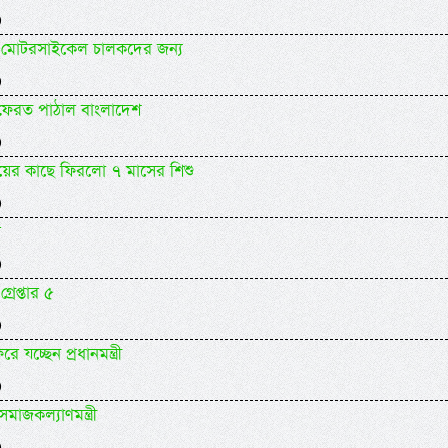
)
যকর মোটরসাইকেল চালকদের জন্য
)
 ফেরত পাঠাল বাংলাদেশ
)
ায়ের কাছে ফিরলো ৭ মাসের শিশু
)
র
)
গ্রেপ্তার ৫
)
যচ্ছেন প্রধানমন্ত্রী
)
াজকল্যাণমন্ত্রী
)