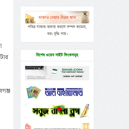
পবিত্র যাকাত আদায় করলে সম্পদ কমেনা,
বরং বৃদ্ধি পায়।
া
বিশেষ ওয়েব সাইট লিংকসমূহ
োটার
বগঞ্জ