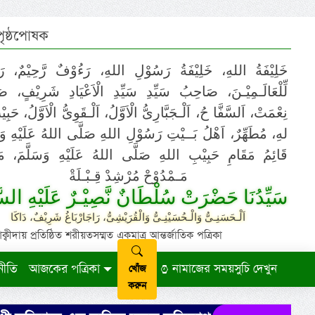
 পৃষ্ঠপোষক
خَلِيْفَةُ اللهِ، خَلِيْفَةُ رَسُوْلِ اللهِ، رَءُوْفٌ رَّحِيْمٌ، رَ
لِّلْعَالَـمِيْـنَ، صَاحِبُ سَيِّدِ سَيِّدِ الْاَعْيَادِ شَرِيْفٍ، 
نِعْمَتْ، اَلسَّفَّا حُ، اَلْـجَبَّارِىُّ الْاَوَّلُ، اَلْـقَوِىُّ الْاَوَّلُ، حَب
لهِ، مُطَهِّرٌ، اَهْلُ بَــيْتِ رَسُوْلِ اللهِ صَلَّى اللهُ عَلَيْهِ وَ،
قَائِمُ مَقَامِ حَبِيْبِ اللهِ صَلَّى اللهُ عَلَيْهِ وَسَلَّمَ، مَوْ
مَـمْدُوْحْ مُرْشِدْ قِـبْـلَةْ
سَيِّدُنَا حَضْرَتْ سُلْطَانٌ نَّصِيْـرٌ عَلَيْهِ السَّ
اَلْـحَسَنِـىُّ وَالْـحُسَيْنِـىُّ وَالْقُرَيْشِىُّ، رَاجَارْبَاغُ شَرِيْفٌ، دَاكَا
ায় প্রতিষ্ঠিত শরীয়তসম্মত একমাত্র আন্তর্জাতিক পত্রিকা
নীতি
আজকের পত্রিকা
নামাজের সময়সুচি দেখুন
খোঁজ
করুন