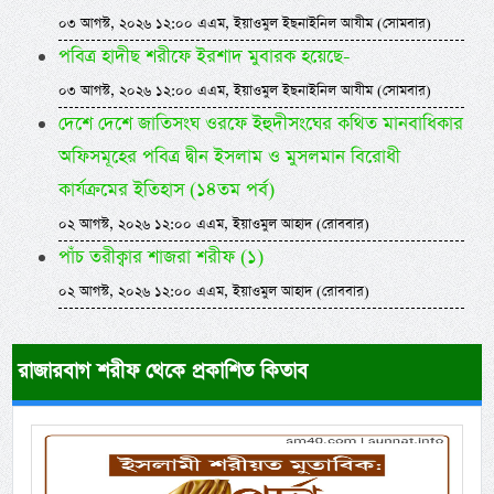
০৩ আগস্ট, ২০২৬ ১২:০০ এএম, ইয়াওমুল ইছনাইনিল আযীম (সোমবার)
পবিত্র হাদীছ শরীফে ইরশাদ মুবারক হয়েছে-
০৩ আগস্ট, ২০২৬ ১২:০০ এএম, ইয়াওমুল ইছনাইনিল আযীম (সোমবার)
দেশে দেশে জাতিসংঘ ওরফে ইহুদীসংঘের কথিত মানবাধিকার
অফিসমূহের পবিত্র দ্বীন ইসলাম ও মুসলমান বিরোধী
কার্যক্রমের ইতিহাস (১৪তম পর্ব)
০২ আগস্ট, ২০২৬ ১২:০০ এএম, ইয়াওমুল আহাদ (রোববার)
পাঁচ তরীক্বার শাজরা শরীফ (১)
০২ আগস্ট, ২০২৬ ১২:০০ এএম, ইয়াওমুল আহাদ (রোববার)
রাজারবাগ শরীফ থেকে প্রকাশিত কিতাব