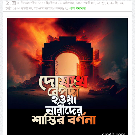
,
১৮ যিলহজ্জ শরীফ, ১৪৪৭ হিজরী সন, ০৬ আউওয়াল, ১৩৯৪ শামসী সন , ০৫ জুন, ২০২৬ খ্রি:, ২২
জৈষ্ঠ্য, ১৪৩৩ ফসলী সন, ইয়াওমুল জুমুয়াহ (শুক্রবার)
পবিত্র দ্বীন শিক্ষা