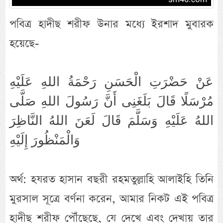
পবিত্র হাদীছ শরীফ উনার মধ্যে ইরশাদ মুবারক
হয়েছে-
عَنْ حَضْرَتِ الْحَسَنِ رَحْمَةُ اللهِ عَلَيْهِ
مُرْسَلًا قَالَ بَلَغَنِى أَنَّ رَسُولَ اللهِ صَلَّى
اللهُ عَلَيْهِ وَسَلَّمَ قَالَ لَعَنَ اللهُ النَّاظِرَ
وَالْمَنْظُورَ إِلَيْهِ
অর্থ: হযরত হাসান বছরী রহমতুল্লাহি আলাইহি তিনি
মুরসাল সূত্রে বর্ণনা করেন, আমার নিকট এই পবিত্র
হাদীছ শরীফ পৌঁছেছে, যে দেখে এবং দেখায় তার