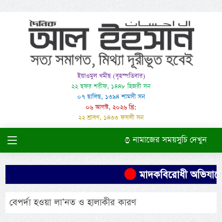
ইয়াওমুল খমীছ (বৃহস্পতিবার)
২২ ছফর শরীফ, ১৪৪৮ হিজরী সন
০৭ ছালিছ, ১৩৯৪ শামসী সন
০৬ আগস্ট, ২০২৬ খ্রি:
২২ শ্রাবণ, ১৪৩৩ ফসলী সন
নামাজের সময়সুচি দেখুন
মাদকবিরোধী অভিযানে এক
বেপর্দা হওয়া লা’নত ও হালাকীর কারণ