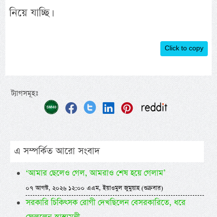
নিয়ে যাচ্ছি।
Click to copy
ট্যাগসমূহঃ
এ সম্পর্কিত আরো সংবাদ
‘আমার ছেলেও গেল, আমরাও শেষ হয়ে গেলাম’
০৭ আগস্ট, ২০২৬ ১২:০০ এএম, ইয়াওমুল জুমুয়াহ (শুক্রবার)
সরকারি চিকিৎসক রোগী দেখছিলেন বেসরকারিতে, ধরে