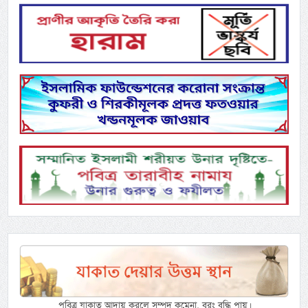
পবিত্র যাকাত আদায় করলে সম্পদ কমেনা, বরং বৃদ্ধি পায়।