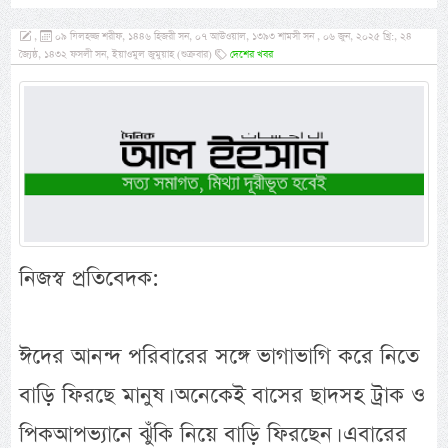
,
০৯ যিলহজ্জ শরীফ, ১৪৪৬ হিজরী সন, ০৭ আউওয়াল, ১৩৯৩ শামসী সন , ০৬ জুন, ২০২৫ খ্রি:, ২৪
জ্যৈষ্ঠ, ১৪৩২ ফসলী সন, ইয়াওমুল জুমুয়াহ (শুক্রবার)
দেশের খবর
নিজস্ব প্রতিবেদক:
ঈদের আনন্দ পরিবারের সঙ্গে ভাগাভাগি করে নিতে
বাড়ি ফিরছে মানুষ। অনেকেই বাসের ছাদসহ ট্রাক ও
পিকআপভ্যানে ঝুঁকি নিয়ে বাড়ি ফিরছেন। এবারের