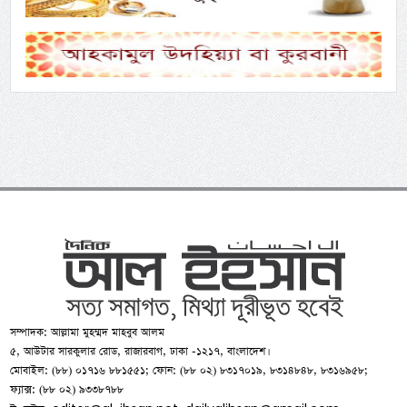
সম্পাদক: আল্লামা মুহম্মদ মাহবুব আলম
৫, আউটার সারকুলার রোড, রাজারবাগ, ঢাকা -১২১৭, বাংলাদেশ।
মোবাইল: (৮৮) ০১৭১৬ ৮৮১৫৫১; ফোন: (৮৮ ০২) ৮৩১৭০১৯, ৮৩১৪৮৪৮, ৮৩১৬৯৫৮;
ফ্যাক্স: (৮৮ ০২) ৯৩৩৮৭৮৮