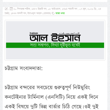
,
২০ যিলহজ্জ শরীফ, ১৪৪৭ হিজরী সন, ০৮ আউওয়াল, ১৩৯৪ শামসী সন , ০৭ জুন, ২০২৬ খ্রি:, ২৪
জৈষ্ঠ্য, ১৪৩৩ ফসলী সন, ইয়াওমুল আহাদ (রোববার)
তাজা খবর
চট্টগ্রাম সংবাদদাতা:
চট্টগ্রাম বন্দরের সবচেয়ে গুরুত্বপূর্ণ নিউমুরিং
কনটেইনার টার্মিনাল (এনসিটি) নিয়ে একই দিনে
একই বিষয়ে দুটি ভিন্ন বার্তার চিঠি গেছে। ওই দুই