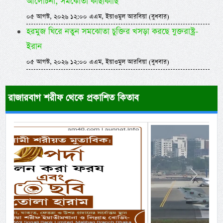
আলোচনা, সমঝোতা কাছাকাছি
০৫ আগস্ট, ২০২৬ ১২:০০ এএম, ইয়াওমুল আরবিয়া (বুধবার)
হরমুজ ঘিরে নতুন সমঝোতা চুক্তির খসড়া করছে যুক্তরাষ্ট্র-
ইরান
০৫ আগস্ট, ২০২৬ ১২:০০ এএম, ইয়াওমুল আরবিয়া (বুধবার)
রাজারবাগ শরীফ থেকে প্রকাশিত কিতাব
Previous
Next