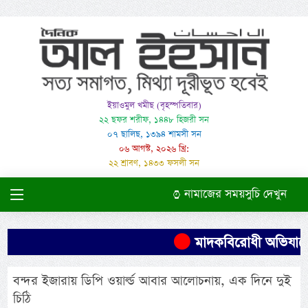
ইয়াওমুল খমীছ (বৃহস্পতিবার)
২২ ছফর শরীফ, ১৪৪৮ হিজরী সন
০৭ ছালিছ, ১৩৯৪ শামসী সন
০৬ আগস্ট, ২০২৬ খ্রি:
২২ শ্রাবণ, ১৪৩৩ ফসলী সন
নামাজের সময়সুচি দেখুন
মাদকবিরোধী অভিযানে এক
বন্দর ইজারায় ডিপি ওয়ার্ল্ড আবার আলোচনায়, এক দিনে দুই
চিঠি