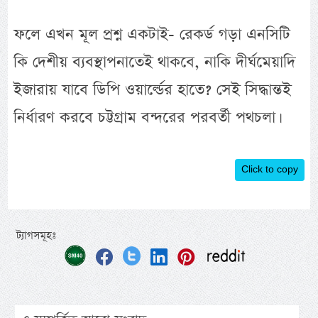
ফলে এখন মূল প্রশ্ন একটাই- রেকর্ড গড়া এনসিটি
কি দেশীয় ব্যবস্থাপনাতেই থাকবে, নাকি দীর্ঘমেয়াদি
ইজারায় যাবে ডিপি ওয়ার্ল্ডের হাতে? সেই সিদ্ধান্তই
নির্ধারণ করবে চট্টগ্রাম বন্দরের পরবর্তী পথচলা।
Click to copy
ট্যাগসমূহঃ