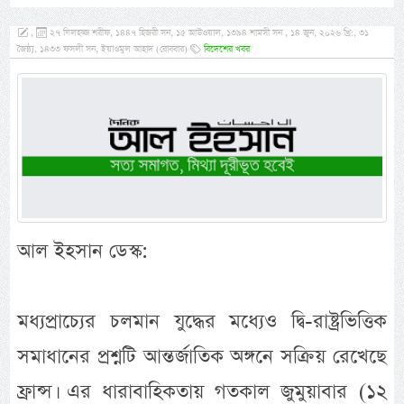
,
২৭ যিলহজ্জ শরীফ, ১৪৪৭ হিজরী সন, ১৫ আউওয়াল, ১৩৯৪ শামসী সন , ১৪ জুন, ২০২৬ খ্রি:, ৩১
জৈষ্ঠ্য, ১৪৩৩ ফসলী সন, ইয়াওমুল আহাদ (রোববার)
বিদেশের খবর
আল ইহসান ডেস্ক:
মধ্যপ্রাচ্যের চলমান যুদ্ধের মধ্যেও দ্বি-রাষ্ট্রভিত্তিক
সমাধানের প্রশ্নটি আন্তর্জাতিক অঙ্গনে সক্রিয় রেখেছে
ফ্রান্স। এর ধারাবাহিকতায় গতকাল জুমুয়াবার (১২