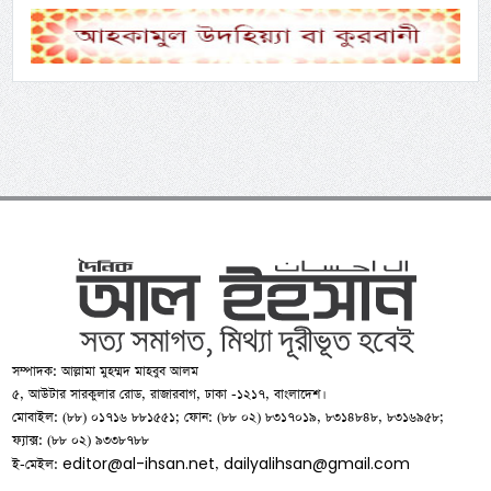
সম্পাদক: আল্লামা মুহম্মদ মাহবুব আলম
৫, আউটার সারকুলার রোড, রাজারবাগ, ঢাকা -১২১৭, বাংলাদেশ।
মোবাইল: (৮৮) ০১৭১৬ ৮৮১৫৫১; ফোন: (৮৮ ০২) ৮৩১৭০১৯, ৮৩১৪৮৪৮, ৮৩১৬৯৫৮;
ফ্যাক্স: (৮৮ ০২) ৯৩৩৮৭৮৮
editor@al-ihsan.net
dailyalihsan@gmail.com
ই-মেইল:
,