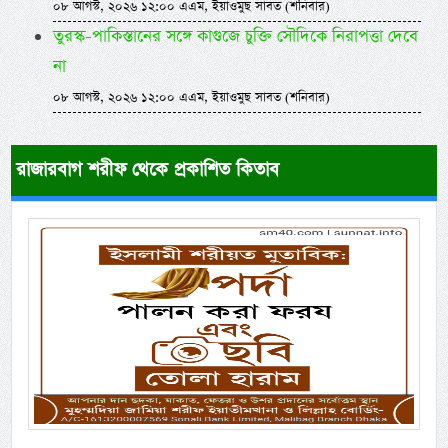
০৮ আগস্ট, ২০২৬ ১২:০০ এএম, ইয়াওমুছ সাবত (শনিবার)
তুরস্ক-পাকিস্তানের সঙ্গে কাগুজে চুক্তি সৌদিকে নিরাপত্তা দেবে
না
০৮ আগস্ট, ২০২৬ ১২:০০ এএম, ইয়াওমুছ সাবত (শনিবার)
রাজারবাগ শরীফ থেকে প্রকাশিত কিতাব
Previous
Next